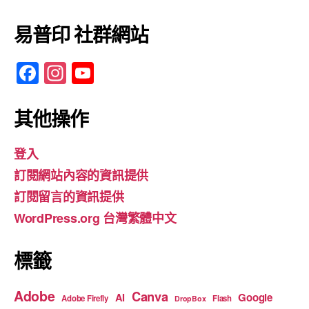
易普印 社群網站
F
In
Y
a
st
o
c
a
u
其他操作
e
gr
T
登入
b
a
u
訂閱網站內容的資訊提供
o
m
b
訂閱留言的資訊提供
o
e
WordPress.org 台灣繁體中文
k
標籤
Adobe
Canva
Google
AI
Adobe Firefly
Flash
DropBox