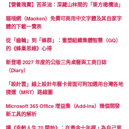
【營養瑰寶】苦茶油：深藏山林間的「東方橄欖油」
貓啃網（Maoken）免費可商用中文字體及其自家字
體的下載一覽表
從「齒輪」到「蜂群」：重塑組織集體智慧（GQ）
的《蜂巢思維》心得
新登場 2027 年度的公版三角桌曆與工商日誌
（Diary）
「設計雲」線上設計年曆卡背面可附加選用台灣各地
捷運（MRT）路線圖
Microsoft 365 Office 增益集（Add-ins）幾個開發
新工具的解析
讀《幸齡人生 70 開始》：在黃金十年裡，為自己寫