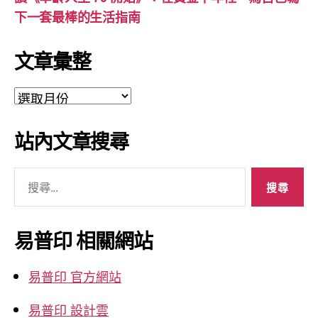
下一套最棒的生活指南
文章彙整
文
章
彙
站內文章搜尋
整
搜
尋
關
鍵
易普印 相關網站
字:
易普印 官方網站
易普印 設計雲