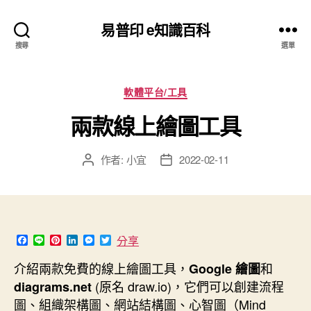
易普印 e知識百科
搜尋
選單
分
軟體平台/工具
類
兩款線上繪圖工具
作者:
小宜
2022-02-11
文
文
章
章
作
發
者
佈
日
期
F
L
P
L
M
T
分享
a
i
i
i
e
w
c
n
n
n
s
i
介紹兩款免費的線上繪圖工具，
和
Google 繪圖
e
e
t
k
s
t
b
e
e
e
t
(原名 draw.io)，它們可以創建流程
diagrams.net
o
r
d
n
e
圖、組織架構圖、網站結構圖、心智圖（Mind
o
e
I
g
r