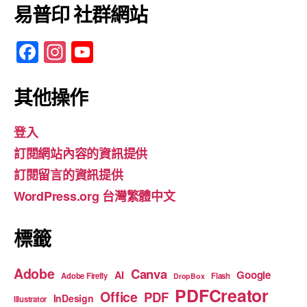
易普印 社群網站
F
In
Y
a
st
o
c
a
u
其他操作
e
gr
T
登入
b
a
u
訂閱網站內容的資訊提供
o
m
b
訂閱留言的資訊提供
o
e
WordPress.org 台灣繁體中文
k
標籤
Adobe
Canva
Google
AI
Adobe Firefly
Flash
DropBox
PDFCreator
Office
PDF
InDesign
Illustrator