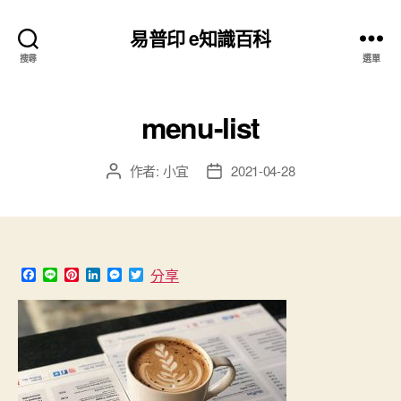
易普印 e知識百科
搜尋
選單
menu-list
作者:
小宜
2021-04-28
文
文
章
章
作
發
者
佈
日
期
F
L
P
L
M
T
分享
a
i
i
i
e
w
c
n
n
n
s
i
e
e
t
k
s
t
b
e
e
e
t
o
r
d
n
e
o
e
I
g
r
k
s
n
e
t
r