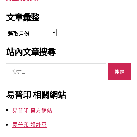
文章彙整
文
章
彙
站內文章搜尋
整
搜
尋
關
鍵
易普印 相關網站
字:
易普印 官方網站
易普印 設計雲