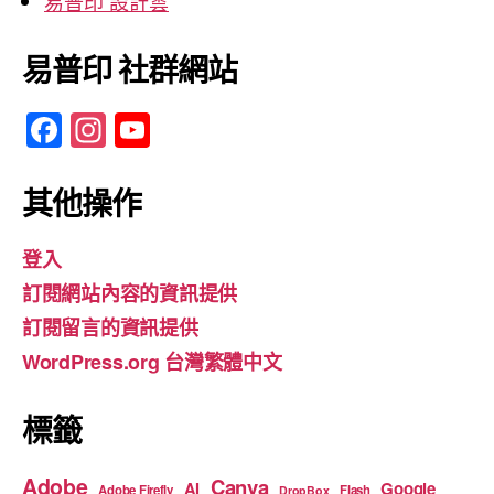
易普印 設計雲
易普印 社群網站
F
In
Y
a
st
o
c
a
u
其他操作
e
gr
T
登入
b
a
u
訂閱網站內容的資訊提供
o
m
b
訂閱留言的資訊提供
o
e
WordPress.org 台灣繁體中文
k
標籤
Adobe
Canva
Google
AI
Adobe Firefly
Flash
DropBox