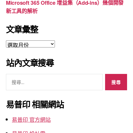
Microsoft 365 Office 增益集（Add-ins）幾個開發
新工具的解析
文章彙整
文
章
彙
站內文章搜尋
整
搜
尋
關
鍵
易普印 相關網站
字:
易普印 官方網站