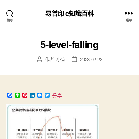
易普印 e知識百科
搜尋
選單
5-level-falling
作者:
小宜
2023-02-22
文
文
章
章
作
發
者
佈
日
期
F
L
P
L
M
T
分享
a
i
i
i
e
w
c
n
n
n
s
i
e
e
t
k
s
t
b
e
e
e
t
o
r
d
n
e
o
e
I
g
r
k
s
n
e
t
r