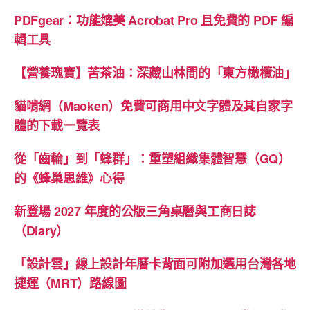
PDFgear：功能媲美 Acrobat Pro 且免費的 PDF 編
輯工具
【營養瑰寶】苦茶油：深藏山林間的「東方橄欖油」
貓啃網（Maoken）免費可商用中文字體及其自家字
體的下載一覽表
從「齒輪」到「蜂群」：重塑組織集體智慧（GQ）
的《蜂巢思維》心得
新登場 2027 年度的公版三角桌曆與工商日誌
（Diary）
「設計雲」線上設計年曆卡背面可附加選用台灣各地
捷運（MRT）路線圖