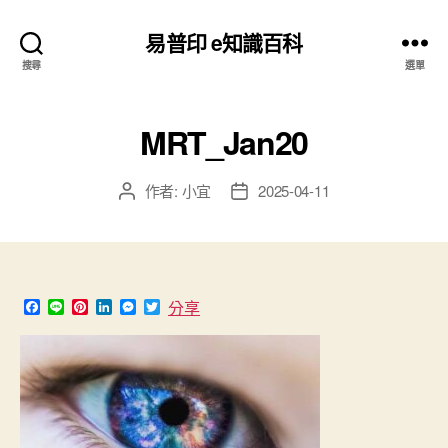
易普印 e知識百科
搜尋
選單
MRT_Jan20
作者:
小宜
2025-04-11
文
文
章
章
作
發
者
佈
日
期
F
L
P
L
M
T
分享
a
i
i
i
e
w
c
n
n
n
s
i
e
e
t
k
s
t
b
e
e
e
t
o
r
d
n
e
o
e
I
g
r
k
s
n
e
t
r