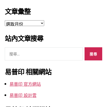
文章彙整
文
章
彙
站內文章搜尋
整
搜
尋
關
鍵
易普印 相關網站
字:
易普印 官方網站
易普印 設計雲