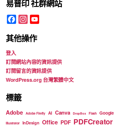
易普印 社群網站
F
In
Y
a
st
o
c
a
u
其他操作
e
gr
T
登入
b
a
u
訂閱網站內容的資訊提供
o
m
b
訂閱留言的資訊提供
o
e
WordPress.org 台灣繁體中文
k
標籤
Adobe
Canva
Google
AI
Adobe Firefly
Flash
DropBox
PDFCreator
Office
PDF
InDesign
Illustrator