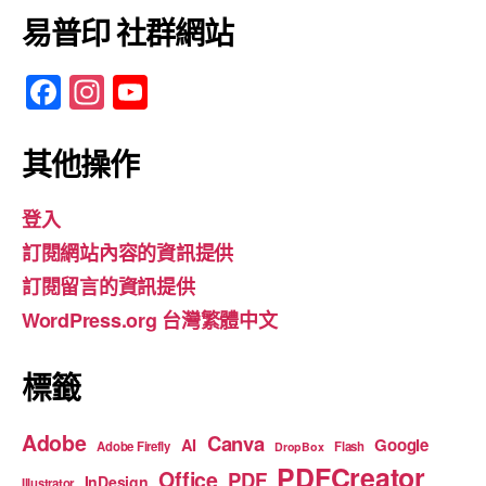
易普印 社群網站
F
In
Y
a
st
o
c
a
u
其他操作
e
gr
T
登入
b
a
u
訂閱網站內容的資訊提供
o
m
b
訂閱留言的資訊提供
o
e
WordPress.org 台灣繁體中文
k
標籤
Adobe
Canva
Google
AI
Adobe Firefly
Flash
DropBox
PDFCreator
Office
PDF
InDesign
Illustrator