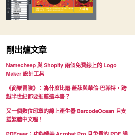
k
s
n
e
t
r
剛出爐文章
Namecheep 與 Shopify 兩個免費線上的 Logo
Maker 設計工具
《商業冒險》：為什麼比爾·蓋茲與華倫·巴菲特，跨
越半世紀都要推薦這本書？
又一個數位印章的線上產生器 BarcodeOcean 且支
援繁體中文喔！
PDFgear：功能媲美 Acrobat Pro 且免費的 PDF 編