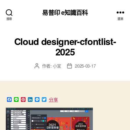
易普印 e知識百科
搜尋
選單
Cloud designer-cfontlist-
2025
作者:
小宜
2025-03-17
文
文
章
章
作
發
者
佈
日
期
F
L
P
L
M
T
分享
a
i
i
i
e
w
c
n
n
n
s
i
e
e
t
k
s
t
b
e
e
e
t
o
r
d
n
e
o
e
I
g
r