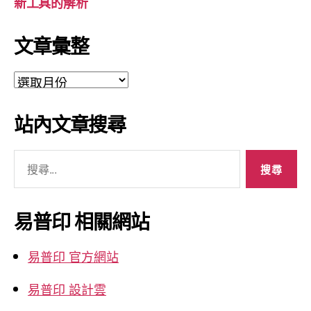
新工具的解析
文章彙整
文
章
彙
站內文章搜尋
整
搜
尋
關
鍵
易普印 相關網站
字:
易普印 官方網站
易普印 設計雲