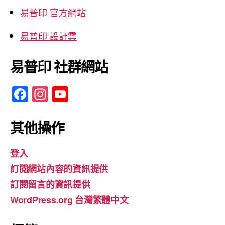
易普印 官方網站
易普印 設計雲
易普印 社群網站
F
In
Y
a
st
o
c
a
u
其他操作
e
gr
T
登入
b
a
u
訂閱網站內容的資訊提供
o
m
b
訂閱留言的資訊提供
o
e
WordPress.org 台灣繁體中文
k