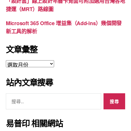
「設計雲」線上設計年曆卡背面可附加選用台灣各地
捷運（MRT）路線圖
Microsoft 365 Office 增益集（Add-ins）幾個開發
新工具的解析
文章彙整
文
章
彙
站內文章搜尋
整
搜
尋
關
鍵
易普印 相關網站
字: