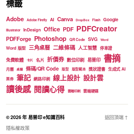
標籤
Adobe
Canva
Google
AI
Adobe Firefly
Flash
DropBox
PDFCreator
Office
PDF
InDesign
Illustrator
Photoshop
PDFForge
SVG
QR Code
Word
二維條碼
三角桌曆
人工智慧
Word 版型
停車證
書摘
折價券
免費軟體
數位印刷
易普印
名片
卡片
條碼/QR Code
獎狀證書
生成式 AI
月曆
版型
版型範本
桌曆
筆記
線上設計
設計雲
網路印刷
票券
讀後感
閱讀心得
雲端硬碟
雲端印刷
© 2026 年
易普印 e知識百科
返回頂端
↑
隱私權政策