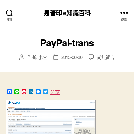
易普印 e知識百科
搜尋
選單
PayPal-trans
在
作者:
小宜
2015-06-30
尚無留言
文
文
〈PayPal-
章
章
trans〉
作
發
中
者
佈
日
期
F
L
P
L
M
T
分享
a
i
i
i
e
w
c
n
n
n
s
i
e
e
t
k
s
t
b
e
e
e
t
o
r
d
n
e
o
e
I
g
r
k
s
n
e
t
r