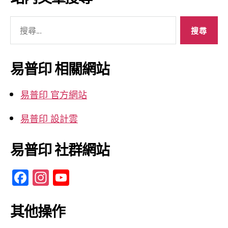
整
搜
尋
關
鍵
易普印 相關網站
字:
易普印 官方網站
易普印 設計雲
易普印 社群網站
F
In
Y
a
st
o
c
a
u
其他操作
e
gr
T