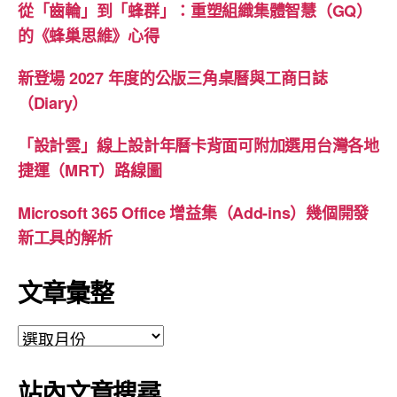
從「齒輪」到「蜂群」：重塑組織集體智慧（GQ）
的《蜂巢思維》心得
新登場 2027 年度的公版三角桌曆與工商日誌
（Diary）
「設計雲」線上設計年曆卡背面可附加選用台灣各地
捷運（MRT）路線圖
Microsoft 365 Office 增益集（Add-ins）幾個開發
新工具的解析
文章彙整
文
章
彙
站內文章搜尋