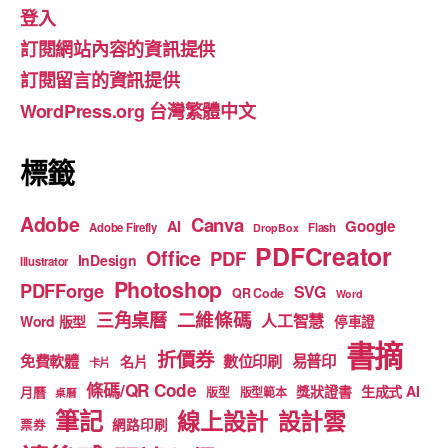
登入
b
a
u
訂閱網站內容的資訊提供
o
m
b
訂閱留言的資訊提供
o
e
WordPress.org 台灣繁體中文
k
標籤
Adobe
Canva
Google
AI
Adobe Firefly
Flash
DropBox
PDFCreator
Office
PDF
InDesign
Illustrator
Photoshop
PDFForge
SVG
QR Code
Word
二維條碼
三角桌曆
人工智慧
Word 版型
停車證
書摘
折價券
免費軟體
數位印刷
易普印
名片
卡片
條碼/QR Code
獎狀證書
生成式 AI
月曆
版型
版型範本
桌曆
筆記
線上設計
設計雲
網路印刷
票券