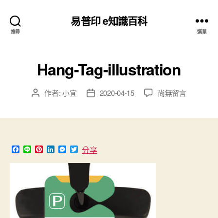
易普印 e知識百科
搜尋
選單
Hang-Tag-illustration
在
作者:
小宜
2020-04-15
尚無留言
文
文
〈Hang-
章
章
Tag-
作
發
illustration〉
者
佈
中
日
期
F
L
P
L
M
T
分享
a
i
i
i
e
w
c
n
n
n
s
i
e
e
t
k
s
t
b
e
e
e
t
o
r
d
n
e
o
e
I
g
r
k
s
n
e
t
r