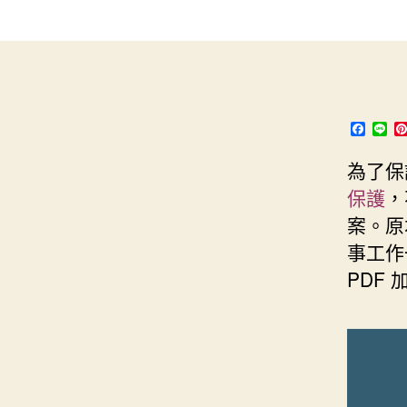
s
i
e
d
e
t
s
I
n
t
t
n
g
e
e
r
F
L
a
i
r
c
n
為了保
e
e
b
保護
，
o
o
案。原
k
事工作
PDF