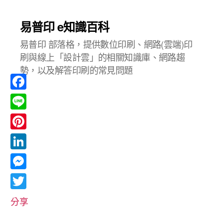
易普印 e知識百科
易普印 部落格，提供數位印刷、網路(雲端)印
刷與線上「設計雲」的相關知識庫、網路趨
勢，以及解答印刷的常見問題
F
a
L
c
i
P
e
n
i
L
b
e
n
i
o
M
t
n
o
e
T
e
分享
k
k
s
w
r
e