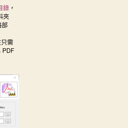
目錄
，
料夾
略部
在只需
PDF