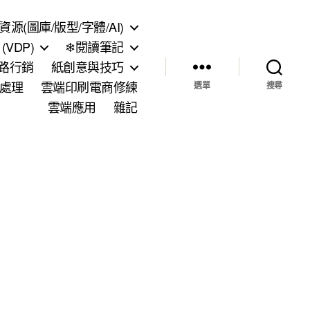
資源(圖庫/版型/字體/AI)
VDP)
❄閱讀筆記
網路行銷
紙創意與技巧
處理
雲端印刷電商修練
選單
搜尋
雲端應用
雜記