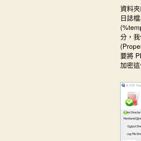
資料夾
日誌檔
(%t
分，我
(Pro
要將 
加密這