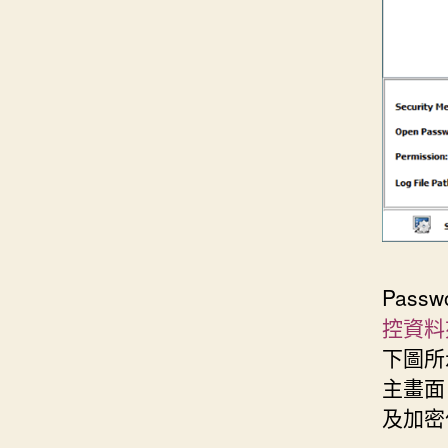
Passw
控資料夾 
下圖所
主畫面
及加密