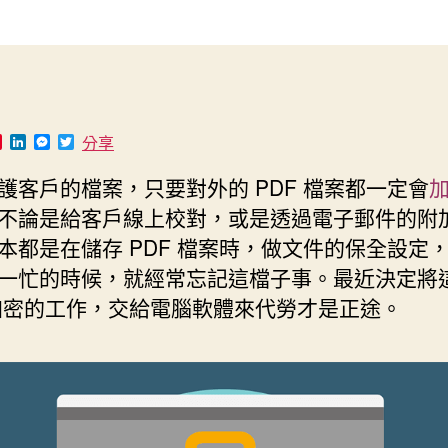
作
發
者
佈
日
期
P
L
M
T
分享
i
i
e
w
n
n
s
i
護客戶的檔案，只要對外的 PDF 檔案都一定會
t
k
s
t
e
e
e
t
不論是給客戶線上校對，或是透過電子郵件的附
r
d
n
e
e
I
g
r
本都是在儲存 PDF 檔案時，做文件的保全設定
s
n
e
t
r
一忙的時候，就經常忘記這檔子事。最近決定將
 加密的工作，交給電腦軟體來代勞才是正途。