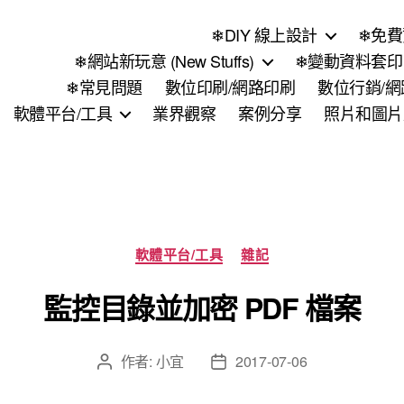
❄DIY 線上設計
❄免費
❄網站新玩意 (New Stuffs)
❄變動資料套印 (
❄常見問題
數位印刷/網路印刷
數位行銷/
軟體平台/工具
業界觀察
案例分享
照片和圖片
分
軟體平台/工具
雜記
類
監控目錄並加密 PDF 檔案
作者:
小宜
2017-07-06
文
文
章
章