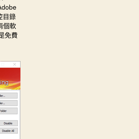
dobe
 監控目錄
這兩個軟
夾是免費
。