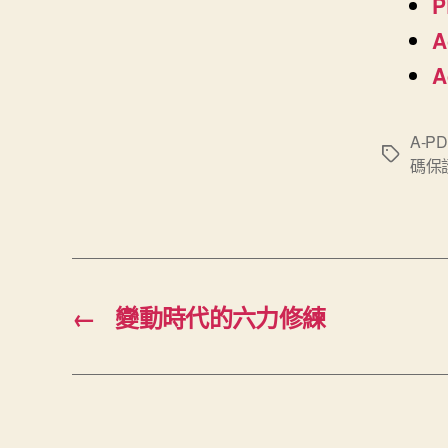
P
A
A
A-PD
標
碼保
籤
←
變動時代的六力修練