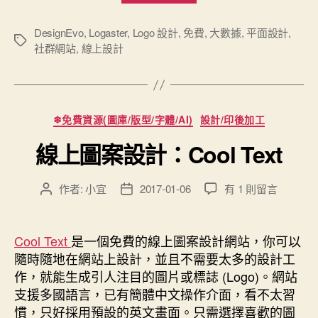
上
設
DesignEvo
,
Logaster
,
Logo 設計
,
免費
,
大數據
,
平面設計
,
標
社群網站
,
線上設計
計
籤
Logo”
分
❄免費資源(圖庫/版型/字體/AI)
設計/印後加工
類
線上圖案設計：Cool Text
在
作者:
小宜
2017-01-06
有 1 則留言
文
文
〈線
章
章
上
作
發
圖
者
佈
Cool Text
是一個免費的線上圖案設計網站，你可以
案
日
隨時隨地在網站上設計，並且不需要太多的設計工
設
期
作，就能生成引人注目的圖片或標誌 (Logo)。網站
計：
支援多國語言，已有簡體中文操作介面，看不太習
Cool
慣，只好採用預設的英文畫面。只需選擇喜歡的圖
Text〉