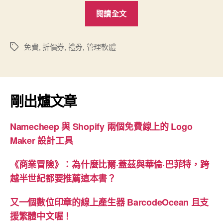
“[免
閱讀全文
費]
折
價
免費
,
折價券
,
禮券
,
管理軟體
標
籤
券/
禮
券
剛出爐文章
管
理
Namecheep 與 Shopify 兩個免費線上的 Logo
軟
Maker 設計工具
體
更
《商業冒險》：為什麼比爾·蓋茲與華倫·巴菲特，跨
新
越半世紀都要推薦這本書？
(V2.2)”
又一個數位印章的線上產生器 BarcodeOcean 且支
援繁體中文喔！