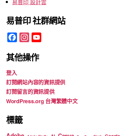
易普印 設計雲
易普印 社群網站
F
In
Y
a
st
o
c
a
u
其他操作
e
gr
T
登入
b
a
u
訂閱網站內容的資訊提供
o
m
b
訂閱留言的資訊提供
o
e
WordPress.org 台灣繁體中文
k
標籤
Adobe
Canva