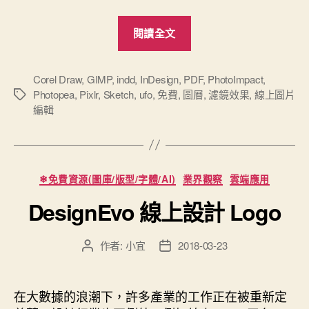
“超
閱讀全文
強
免
費
Corel Draw
,
GIMP
,
indd
,
InDesign
,
PDF
,
PhotoImpact
,
Photopea
,
Pixlr
,
Sketch
,
ufo
,
免費
,
圖層
,
濾鏡效果
,
線上圖片
標
線
編輯
籤
上
圖
片
編
分
❄免費資源(圖庫/版型/字體/AI)
業界觀察
雲端應用
類
輯-
DesignEvo 線上設計 Logo
Photopea”
作者:
小宜
2018-03-23
文
文
章
章
作
發
者
佈
在大數據的浪潮下，許多產業的工作正在被重新定
日