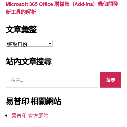
Microsoft 365 Office 增益集（Add-ins）幾個開發
新工具的解析
文章彙整
文
章
彙
站內文章搜尋
整
搜
尋
關
鍵
易普印 相關網站
字:
易普印 官方網站