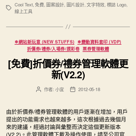
案
Cool Text
,
免費
,
圖案設計
,
圖片設計
,
文字特效
,
標誌 Logo
,
標
線上工具
設
籤
計：
Cool
Text”
分
❄網站新玩意 (NEW STUFFS)
❄變動資料套印 (VDP)
類
折價券/禮券/入場券/摸彩卷
票券管理軟體
[免費]折價券/禮券管理軟體更
新(V2.2)
作者:
小宜
2012-05-18
文
文
章
章
作
發
者
佈
由於折價券/禮券管理軟體的用戶逐漸在增加，用戶
日
提出的功能需求也越來越多，這次根據過去幾個月
期
來的建議，經過討論與彙整而決定這個更新版本
(V2.2)。此管理軟體下載及操作使用，請至公司官