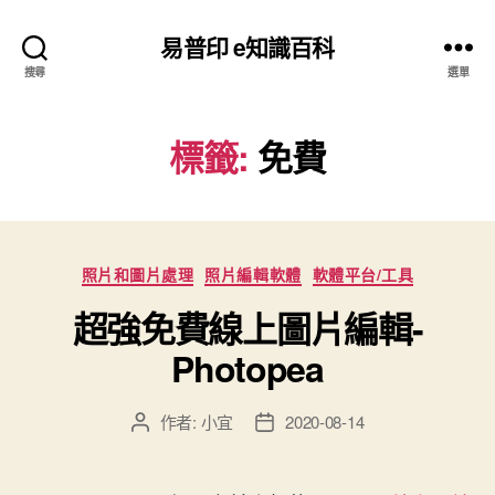
易普印 e知識百科
搜尋
選單
標籤:
免費
分
照片和圖片處理
照片編輯軟體
軟體平台/工具
類
超強免費線上圖片編輯-
Photopea
作者:
小宜
2020-08-14
文
文
章
章
作
發