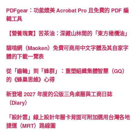
PDFgear：功能媲美 Acrobat Pro 且免費的 PDF 編
輯工具
【營養瑰寶】苦茶油：深藏山林間的「東方橄欖油」
貓啃網（Maoken）免費可商用中文字體及其自家字
體的下載一覽表
從「齒輪」到「蜂群」：重塑組織集體智慧（GQ）
的《蜂巢思維》心得
新登場 2027 年度的公版三角桌曆與工商日誌
（Diary）
「設計雲」線上設計年曆卡背面可附加選用台灣各地
捷運（MRT）路線圖