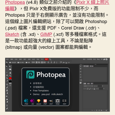
者
佈
Photopea
(v4.8) 類似之前介紹的《
Pixlr X 線上照片
日
編輯
》，但 Pixlr X免費版的功能限制不少，而
期
Photopea 只是于右側顯示廣告，並沒有功能限制。
這個線上圖片編輯網站，除了可以開啟 Photoshop
(.psd) 檔案，還支援 PDF、Corel Draw (.cdr)、
Sketch
(含 .xd)、
GIMP
(.xcf) 等多種檔案格式。這
是一款功能超強大的線上工具，不論是點陣
(bitmap) 或向量 (vector) 圖案都能夠編輯。