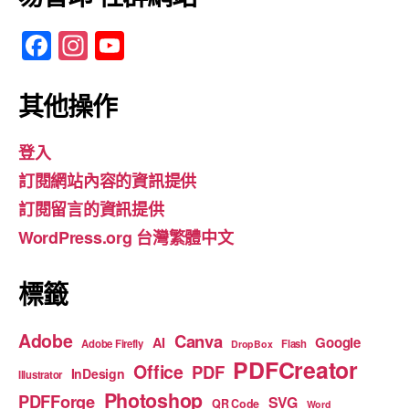
F
In
Y
a
st
o
c
a
u
其他操作
e
gr
T
登入
b
a
u
訂閱網站內容的資訊提供
o
m
b
訂閱留言的資訊提供
o
e
WordPress.org 台灣繁體中文
k
標籤
Adobe
Canva
Google
AI
Adobe Firefly
Flash
DropBox
PDFCreator
Office
PDF
InDesign
Illustrator
Photoshop
PDFForge
SVG
QR Code
Word