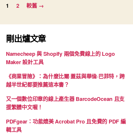
文
1
2
較舊
→
章
分
頁
剛出爐文章
Namecheep 與 Shopify 兩個免費線上的 Logo
Maker 設計工具
《商業冒險》：為什麼比爾·蓋茲與華倫·巴菲特，跨
越半世紀都要推薦這本書？
又一個數位印章的線上產生器 BarcodeOcean 且支
援繁體中文喔！
PDFgear：功能媲美 Acrobat Pro 且免費的 PDF 編
輯工具