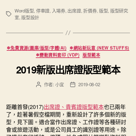
研
究
Word版型
,
停車證
,
入場券
,
出席證
,
折價券
,
版型
,
版型研究
標
室
,
版型設計
室》
籤
物
件
擺
分
❄免費資源(圖庫/版型/字體/AI)
❄網站新玩意 (NEW STUFFS)
放
類
❄變動資料套印 (VDP)
版型範本
原
2019新版出席證版型範本
則”
作者:
小宜
2019-08-02
文
文
章
章
作
發
者
佈
距離首發(2017)
出席證、貴賓證版型範本
也已兩年
日
了，趁著暑假空檔期間，重新設計了許多個新的版
期
型，見下圖。適合當作出席證、工作證等各種研討
會或旅遊活動，或是公司員工的識別證等用途。除