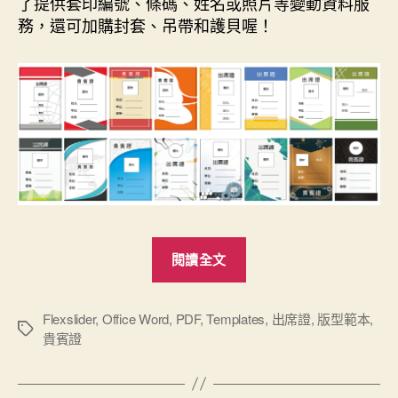
了提供套印編號、條碼、姓名或照片等變動資料服
務，還可加購封套、吊帶和護貝喔！
“2019
閱讀全文
新
版
出
Flexslider
,
Office Word
,
PDF
,
Templates
,
出席證
,
版型範本
,
標
貴賓證
席
籤
證
版