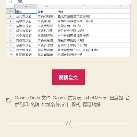
“Google
閱讀全文
合
併
列
Google Docs 文件
,
Google 試算表
,
Label Merge
,
出席證
,
合
標
併列印
,
名牌
,
地址名條
,
外掛程式
,
標籤貼紙
印
籤
標
籤”