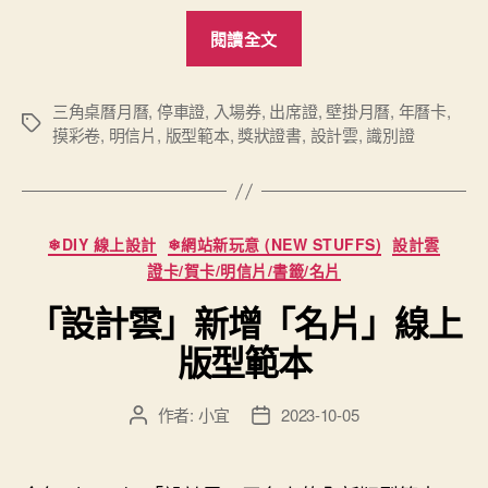
“「設
閱讀全文
計
雲」
新
三角桌曆月曆
,
停車證
,
入場券
,
出席證
,
壁掛月曆
,
年曆卡
,
標
摸彩卷
,
明信片
,
版型範本
,
獎狀證書
,
設計雲
,
識別證
款
籤
「出
席
證/
分
❄DIY 線上設計
❄網站新玩意 (NEW STUFFS)
設計雲
識
類
證卡/賀卡/明信片/書籤/名片
別
「設計雲」新增「名片」線上
證」
線
版型範本
上
版
作者:
小宜
2023-10-05
文
文
型
章
章
範
作
發
者
佈