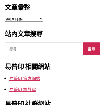
文章彙整
文
章
彙
站內文章搜尋
整
搜
尋
關
鍵
易普印 相關網站
字:
易普印 官方網站
易普印 設計雲
易普印 社群網站