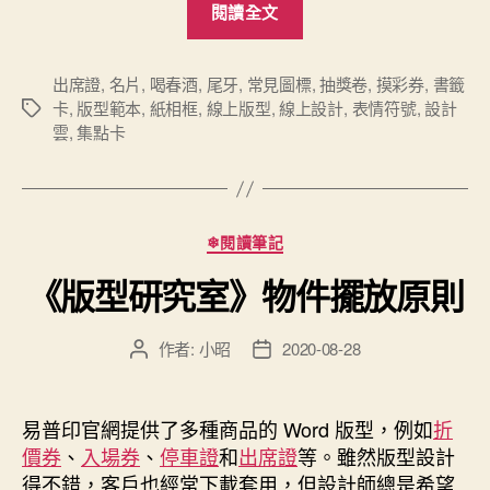
閱讀全文
計
雲」
新
出席證
,
名片
,
喝春酒
,
尾牙
,
常見圖標
,
抽獎卷
,
摸彩券
,
書籤
卡
,
版型範本
,
紙相框
,
線上版型
,
線上設計
,
表情符號
,
設計
標
增
雲
,
集點卡
籤
「名
片」
線
上
分
❄閱讀筆記
類
版
《版型研究室》物件擺放原則
型
範
作者:
小昭
2020-08-28
本”
文
文
章
章
作
發
者
佈
易普印官網提供了多種商品的 Word 版型，例如
折
日
價券
、
入場券
、
停車證
和
出席證
等。雖然版型設計
期
得不錯，客戶也經常下載套用，但設計師總是希望