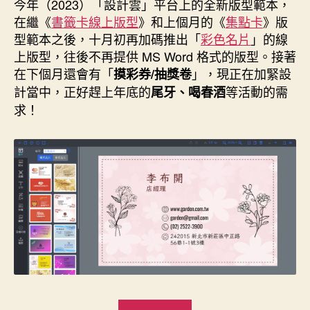
今年（2023）「設計雲」平台上的全新版型範本，
本”
日
在繼《
書籤卡線上版型
》和上個月的《
集點卡
》版
期
型範本之後，十月初再加碼推出「
彩色名片
」的線
上版型，往後不再提供 MS Word 格式的版型。接著
在下個月還會有「
」，現正在加緊設
摸彩券/抽獎卷
計當中，正好趕上年底的
等活動的需
尾牙、喝春酒
求！
“「設