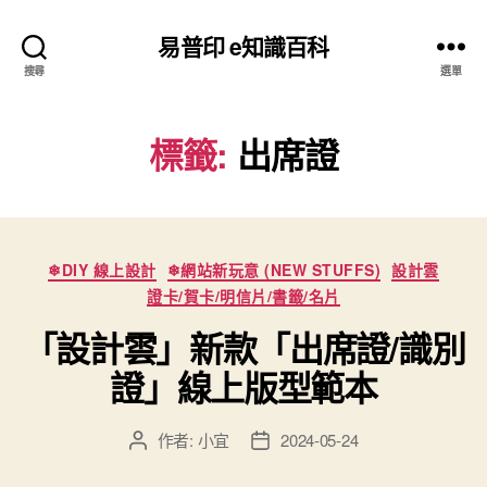
易普印 e知識百科
搜尋
選單
標籤:
出席證
分
❄DIY 線上設計
❄網站新玩意 (NEW STUFFS)
設計雲
類
證卡/賀卡/明信片/書籤/名片
「設計雲」新款「出席證/識別
證」線上版型範本
作者:
小宜
2024-05-24
文
文
章
章