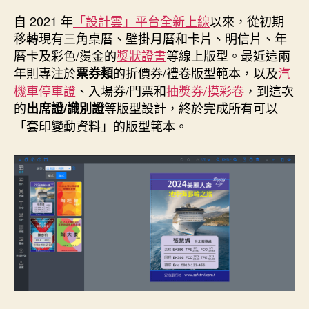
作
發
者
佈
自 2021 年
「設計雲」平台全新上線
以來，從初期
日
移轉現有三角桌曆、壁掛月曆和卡片、明信片、年
期
曆卡及彩色/燙金的
獎狀證書
等線上版型。最近這兩
年則專注於
的折價券/禮卷版型範本，以及
汽
票券類
機車停車證
、入場券/門票和
抽獎券/摸彩卷
，到這次
的
等版型設計，終於完成所有可以
出席證/識別證
「套印變動資料」的版型範本。