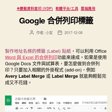
型
分
❄變動資料套印 (VDP)
軟體平台/工具
雲端應用
範
類
Google 合併列印標籤
本”
作者:
小宜
2017-12-08
文
文
章
章
作
發
者
佈
製作地址名條的標籤 (Label) 貼紙
，可以利用 Office
日
Word 與 Excel 的合併列印
功能來達成。如果是使用
期
Google Docs 文件與試算表，要怎麼做到合併列
印？只要加入相關的外掛程式 (add-on)，例如
或
就能夠輕鬆完
Avery Label Merge
Label Merge
成又不花錢。