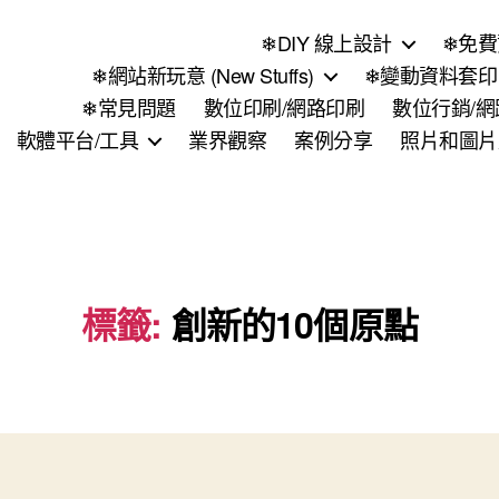
❄DIY 線上設計
❄免費
❄網站新玩意 (New Stuffs)
❄變動資料套印 (
❄常見問題
數位印刷/網路印刷
數位行銷/
軟體平台/工具
業界觀察
案例分享
照片和圖片
標籤:
創新的10個原點