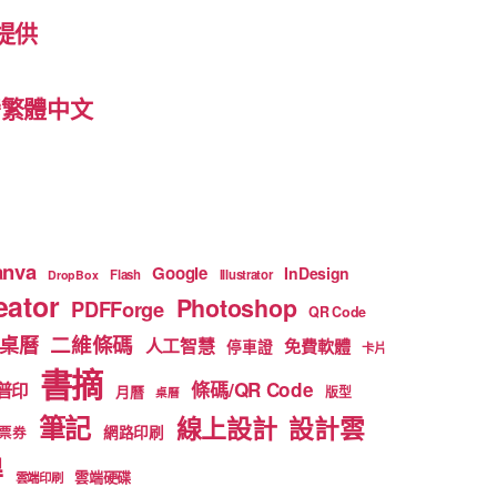
提供
 台灣繁體中文
anva
Google
InDesign
Flash
Illustrator
DropBox
ator
Photoshop
PDFForge
QR Code
二維條碼
桌曆
人工智慧
免費軟體
停車證
卡片
書摘
條碼/QR Code
普印
月曆
版型
桌曆
筆記
線上設計
設計雲
網路印刷
票券
得
雲端硬碟
雲端印刷