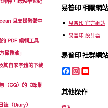
巴菲特，跨越半世紀
鍵
易普印 相關網
字:
cean 且支援繁體中
易普印 官方網站
易普印 設計雲
免費的 PDF 編輯工具
方橄欖油」
易普印 社群網
體及其自家字體的下載
F
In
Y
a
st
o
c
a
u
慧（GQ）的《蜂巢
其他操作
e
gr
T
b
a
u
誌（Diary）
登入