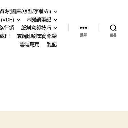
資源(圖庫/版型/字體/AI)
VDP)
❄閱讀筆記
網路行銷
紙創意與技巧
處理
雲端印刷電商修練
選單
搜尋
雲端應用
雜記