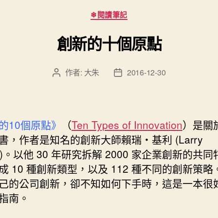
分
❄閱讀筆記
類
創新的十個原點
作者:
大朱
2016-12-30
文
文
章
章
作
發
者
佈
日
的10個原點》
（
Ten Types of Innovation
）是關
期
書，作者是知名的創新大師賴瑞‧基利 (Larry
ey)。以他 30 年研究拆解 2000 家企業創新的共
成 10 種創新類型，以及 112 種不同的創新策略
己的公司創新，卻不知如何下手時，這是一本很
指南。