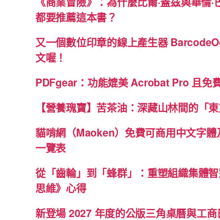
《商業冒險》：為什麼比爾·蓋茲與華倫·
都要推薦這本書？
又一個數位印章的線上產生器 BarcodeO
文喔！
PDFgear：功能媲美 Acrobat Pro 且
【營養瑰寶】苦茶油：深藏山林間的「東
貓啃網（Maoken）免費可商用中文字
一覽表
從「齒輪」到「蜂群」：重塑組織集體智
思維》心得
新登場 2027 年度的公版三角桌曆與工商日