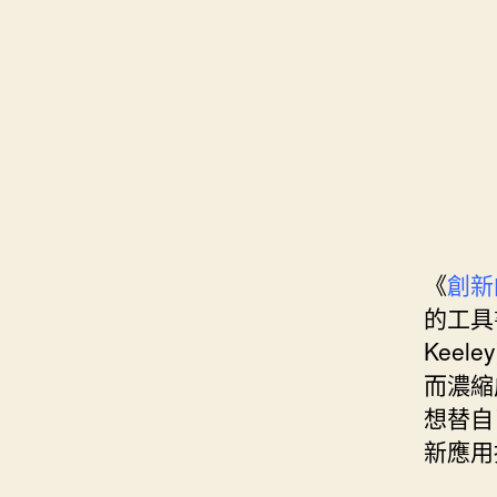
s
i
e
d
e
t
s
I
n
t
t
n
g
e
e
r
r
《
創新
的工具
Keel
而濃縮
想替自
新應用