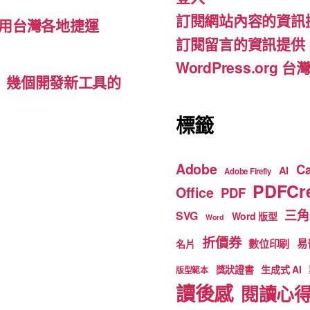
o
m
b
訂閱網站內容的資訊
o
e
用台灣各地捷運
訂閱留言的資訊提供
k
WordPress.org
d-ins）幾個開發新工具的
標籤
Adobe
C
AI
Adobe Firefly
PDFCre
Office
PDF
三角
SVG
Word 版型
Word
折價券
數位印刷
易
名片
獎狀證書
生成式 AI
版型範本
讀後感
閱讀心