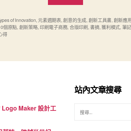
新
的
十
ypes of Innovation
,
元素週期表
,
創意的生成
,
創新工具書
,
創新應
10個原點
,
創新策略
,
印刷電子商務
,
合版印刷
,
書摘
,
獲利模式
,
筆
個
心得
原
點”
站內文章搜尋
搜
 Logo Maker 設計工
尋
關