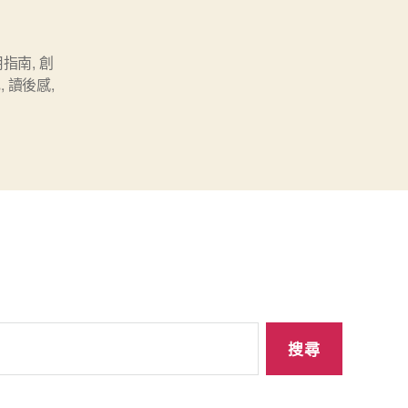
用指南
,
創
記
,
讀後感
,