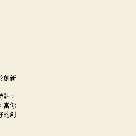
於創新
同特點，
。當你
好的創