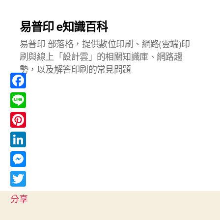
易普印 e知識百科
易普印 部落格，提供數位印刷、網路(雲端)印
刷與線上「設計雲」的相關知識庫、網路趨
勢，以及解答印刷的常見問題
F
a
L
c
i
P
e
n
i
L
b
e
n
i
o
M
t
n
o
e
T
e
分享
k
k
s
w
r
e