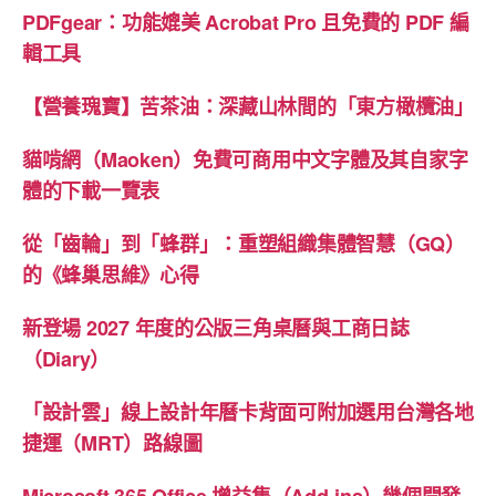
PDFgear：功能媲美 Acrobat Pro 且免費的 PDF 編
輯工具
【營養瑰寶】苦茶油：深藏山林間的「東方橄欖油」
貓啃網（Maoken）免費可商用中文字體及其自家字
體的下載一覽表
從「齒輪」到「蜂群」：重塑組織集體智慧（GQ）
的《蜂巢思維》心得
新登場 2027 年度的公版三角桌曆與工商日誌
（Diary）
「設計雲」線上設計年曆卡背面可附加選用台灣各地
捷運（MRT）路線圖