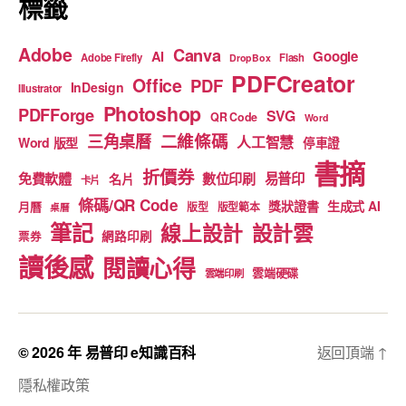
標籤
Adobe
Canva
Google
AI
Adobe Firefly
Flash
DropBox
PDFCreator
Office
PDF
InDesign
Illustrator
Photoshop
PDFForge
SVG
QR Code
Word
二維條碼
三角桌曆
人工智慧
Word 版型
停車證
書摘
折價券
免費軟體
數位印刷
易普印
名片
卡片
條碼/QR Code
獎狀證書
生成式 AI
月曆
版型
版型範本
桌曆
筆記
線上設計
設計雲
網路印刷
票券
讀後感
閱讀心得
雲端硬碟
雲端印刷
© 2026 年
易普印 e知識百科
返回頂端
↑
隱私權政策