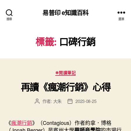
易普印 e知識百科
搜尋
選單
標籤:
口碑行銷
分
❄閱讀筆記
類
再讀《瘋潮行銷》心得
作者:
大朱
2023-08-25
文
文
章
章
作
發
者
佈
《
瘋潮行銷
》（Contagious）作者約拿．博格
日
（Jonah Berger）是賓州大學
的市場行
華頓商學院