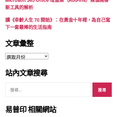
Microsoft 365 Office 增益集（Add-ins）幾個開發
新工具的解析
讀《幸齡人生 70 開始》：在黃金十年裡，為自己寫
下一套最棒的生活指南
文章彙整
文
章
彙
站內文章搜尋
整
搜
尋
關
鍵
易普印 相關網站
字: