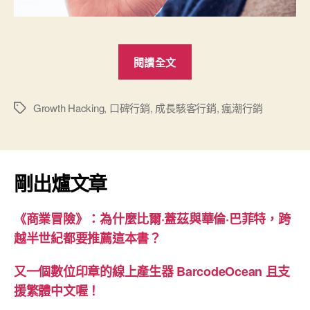
“書
閱讀全文
摘
《瘋
潮
Growth Hacking
,
口碑行銷
,
成長駭客行銷
,
瘋潮行銷
標
籤
行
銷》”
剛出爐文章
《商業冒險》：為什麼比爾·蓋茲與華倫·巴菲特，跨
越半世紀都要推薦這本書？
又一個數位印章的線上產生器 BarcodeOcean 且支
援繁體中文喔！