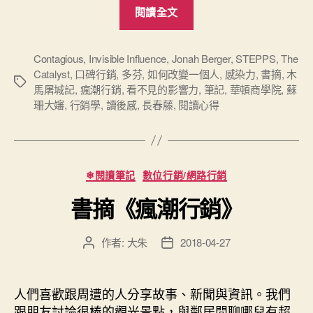
“再
閱讀全文
讀
《瘋
潮
Contagious
,
Invisible Influence
,
Jonah Berger
,
STEPPS
,
The
Catalyst
,
口碑行銷
,
多芬
,
如何改變一個人
,
感染力
,
書摘
,
木
行
標
馬屠城記
,
瘋潮行銷
,
看不見的影響力
,
筆記
,
華頓商學院
,
蘇
銷》
籤
珊大嬸
,
行銷學
,
讀後感
,
長春藤
,
閱讀心得
心
得”
分
❄閱讀筆記
數位行銷/網路行銷
類
書摘《瘋潮行銷》
作者:
大朱
2018-04-27
文
文
章
章
作
發
者
佈
人們喜歡跟周遭的人分享故事、新聞與資訊。我們
日
跟朋友討論很棒的觀光景點，與鄰居閒聊哪兒有超