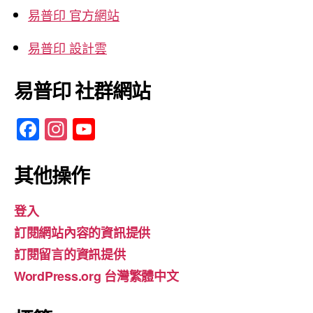
易普印 官方網站
易普印 設計雲
易普印 社群網站
F
In
Y
a
st
o
c
a
u
其他操作
e
gr
T
登入
b
a
u
訂閱網站內容的資訊提供
o
m
b
訂閱留言的資訊提供
o
e
WordPress.org 台灣繁體中文
k