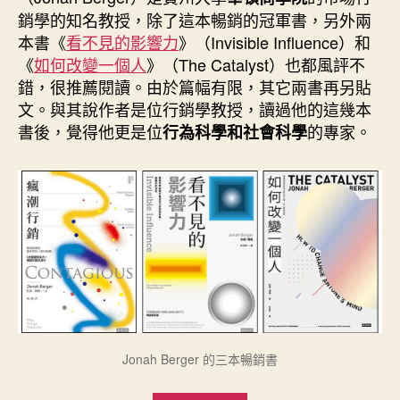
期
銷學的知名教授，除了這本暢銷的冠軍書，另外兩
本書《
看不見的影響力
》（Invisible Influence）和
《
如何改變一個人
》（The Catalyst）也都風評不
錯，很推薦閱讀。由於篇幅有限，其它兩書再另貼
文。與其說作者是位行銷學教授，讀過他的這幾本
書後，覺得他更是位
的專家。
行為科學和社會科學
Jonah Berger 的三本暢銷書