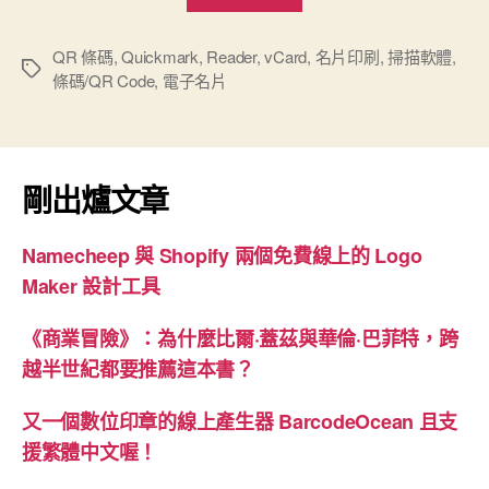
電
子
QR 條碼
,
Quickmark
,
Reader
,
vCard
,
名片印刷
,
掃描軟體
,
標
條碼/QR Code
,
電子名片
名
籤
片
QR
Code
剛出爐文章
的
簡
Namecheep 與 Shopify 兩個免費線上的 Logo
便
Maker 設計工具
方
法”
《商業冒險》：為什麼比爾·蓋茲與華倫·巴菲特，跨
越半世紀都要推薦這本書？
又一個數位印章的線上產生器 BarcodeOcean 且支
援繁體中文喔！