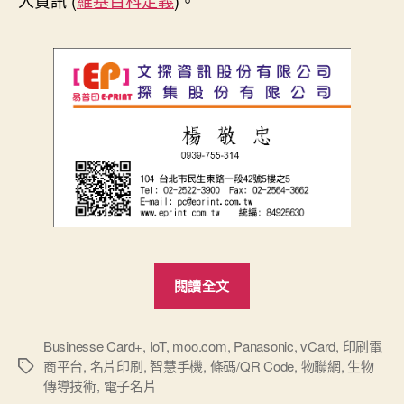
人資訊 (
維基百科定義
)。
“電
閱讀全文
子
名
片
Businesse Card+
,
IoT
,
moo.com
,
Panasonic
,
vCard
,
印刷電
商平台
,
名片印刷
,
智慧手機
,
條碼/QR Code
,
物聯網
,
生物
標
應
傳導技術
,
電子名片
籤
用”