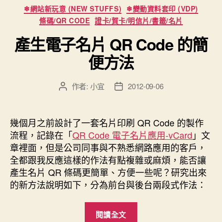
篇”
分
❄網站新玩意 (NEW STUFFS)
❄變動資料套印 (VDP)
類
條碼/QR CODE
證卡/賀卡/明信片/書籤/名片
產生電子名片 QR Code 的簡
便方法
作者:
小宜
2012-09-06
文
文
章
章
作
發
者
佈
幾個月之前設計了一套名片印刷 QR Code 的製作
日
流程，記錄在「
QR Code 電子名片應用-vCard
」文
期
章裡面，但是公司同事與不熟悉網路應用的客戶，
全都跟我反應這樣的作法有點複雜或麻煩，能否讓
產生名片 QR 條碼更簡單、方便一些呢？研究出來
的新方法說明如下，分為前台與後台兩段式作法：
“產
閱讀全文
生