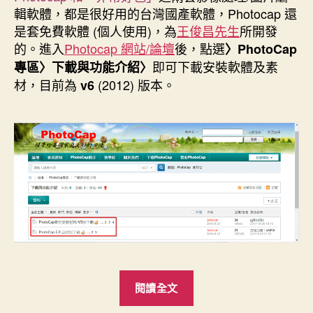
日
輯軟體，都是很好用的台灣國產軟體，Photocap 還
期
是套免費軟體 (個人使用)，為
王俊昌先生
所開發
的。進入
Photocap 網站/論壇
後，點選
〉PhotoCap
即可下載安裝軟體及素
專區〉下載與功能介紹〉
材，目前
為
(2012) 版本。
v6
“Photocap
閱讀全文
印