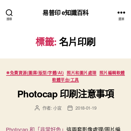
易普印 e知識百科
搜尋
選單
標籤:
名片印刷
分
❄免費資源(圖庫/版型/字體/AI)
照片和圖片處理
照片編輯軟體
類
軟體平台/工具
Photocap 印刷注意事項
作者:
小宜
2018-01-19
文
文
章
章
作
發
者
佈
Photocap 和「非常好色」
這兩套影像處理/圖片編