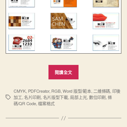
“名
閱讀全文
片
印
刷
CMYK
,
PDFCreator
,
RGB
,
Word 版型/範本
,
二維條碼
,
印後
加工
,
名片印刷
,
名片版型下載
,
局部上光
,
數位印刷
,
條
標
製
碼/QR Code
,
檔案格式
籤
作
基
礎