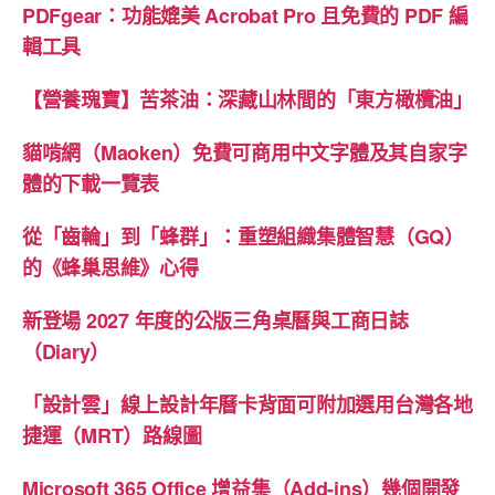
PDFgear：功能媲美 Acrobat Pro 且免費的 PDF 編
輯工具
【營養瑰寶】苦茶油：深藏山林間的「東方橄欖油」
貓啃網（Maoken）免費可商用中文字體及其自家字
體的下載一覽表
從「齒輪」到「蜂群」：重塑組織集體智慧（GQ）
的《蜂巢思維》心得
新登場 2027 年度的公版三角桌曆與工商日誌
（Diary）
「設計雲」線上設計年曆卡背面可附加選用台灣各地
捷運（MRT）路線圖
Microsoft 365 Office 增益集（Add-ins）幾個開發