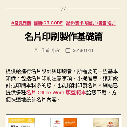
分
❄常見問題
條碼/QR CODE
證卡/賀卡/明信片/書籤/名片
類
名片印刷製作基礎篇
作者:
小宜
2016-11-11
文
文
章
章
作
發
者
佈
提供給進行名片設計與印刷者，所需要的一些基本
日
知識。包括名片印刷注意事項、小提醒等，讓非設
期
計或印刷本科系的您，也能順利印製名片。網站已
提供多種
名片 Office Word 版型範本
給您下載，方
便快速地設計名片內容。