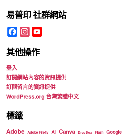
易普印 社群網站
F
In
Y
a
st
o
c
a
u
其他操作
e
gr
T
登入
b
a
u
訂閱網站內容的資訊提供
o
m
b
訂閱留言的資訊提供
o
e
WordPress.org 台灣繁體中文
k
標籤
Adobe
Canva
Google
AI
Adobe Firefly
Flash
DropBox