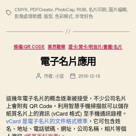
刷
注
CMYK
,
PDFCreator
,
PhotoCap
,
RGB
,
名片印刷
,
圖片編輯
,
標
影像處理軟體
,
版型
,
色彩模式
,
非常好色
意
籤
事
項”
分
條碼/QR CODE
業界觀察
證卡/賀卡/明信片/書籤/名片
類
電子名片應用
作者:
小宜
2016-12-16
文
文
章
章
作
發
者
佈
這幾年電子名片的概念逐漸被接受，不少公司名片
日
上會附有 QR Code，利用智慧手機掃描就可以儲存
期
紙質名片上的資訊 (vCard 格式) 至手機通訊錄裡。
vCard 是電子名片的文件格式標準
，它可包含姓
名、地址、電話號碼、網址，公司名稱，相片等個