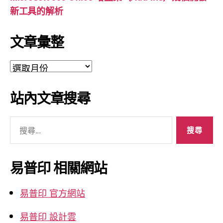
新工具的解析
文章彙整
文
章
彙
站內文章搜尋
整
搜
尋
關
鍵
易普印 相關網站
字:
易普印 官方網站
易普印 設計雲