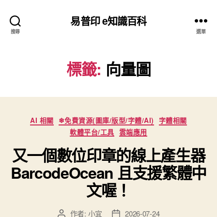
易普印 e知識百科
搜尋
選單
標籤:
向量圖
分
AI 相關
❄免費資源(圖庫/版型/字體/AI)
字體相關
類
軟體平台/工具
雲端應用
又一個數位印章的線上產生器
BarcodeOcean 且支援繁體中
文喔！
作者:
小宜
2026-07-24
文
文