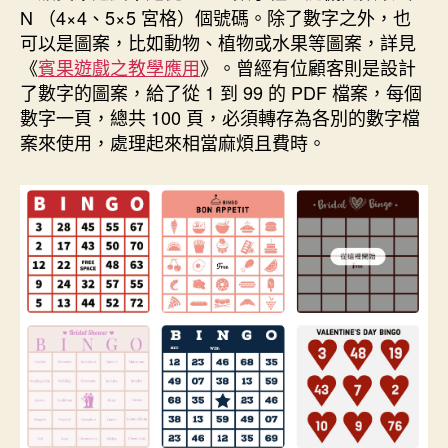
日
N （4×4、5×5 宮格）個號碼。除了數字之外，也
換
期
可以是圖案，比如動物、植物或水果等圖案，詳見
的
《
賓果遊戲之教學應用
》。曾經有位顧客則是設計
AI
了數字的圖案，給了從 1 到 99 的 PDF 檔案，每個
工
數字一頁，總共 100 頁，必須轉存為各別的數字檔
具”
案來使用，處理起來相當麻煩且費時。