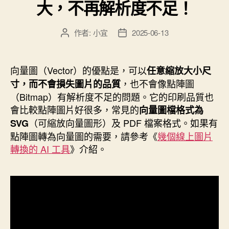
且
大，不再解析度不足！
支
援
作者:
小宜
2025-06-13
文
文
繁
章
章
作
發
體
者
佈
向量圖（Vector）的優點是，可以
中
任意縮放大小尺
日
，也不會像點陣圖
寸，而不會損失圖片的品質
文
期
（Bitmap）有解析度不足的問題。它的印刷品質也
喔！”
會比較點陣圖片好很多，常見的
向量圖檔格式為
（可縮放向量圖形）及 PDF 檔案格式。如果有
SVG
點陣圖轉為向量圖的需要，請參考《
幾個線上圖片
轉換的 AI 工具
》介紹。