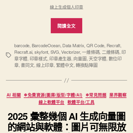
線上生成個人印章
“又
閱讀全文
一
個
數
barcode
,
BarcodeOcean
,
Data Matrix
,
QR Code
,
Recraft
,
Recraft.ai
,
skyfont
,
SVG
,
Vectorizer
,
一維條碼
,
二維條碼
,
印
位
標
章字體
,
印章樣式
,
印章產生器
,
向量圖
,
天空字體
,
數位印
印
籤
章
,
書同文
,
線上印章
,
繁體中文
,
轉換點陣圖
章
的
線
分
上
AI 相關
❄免費資源(圖庫/版型/字體/AI)
❄常見問題
業界觀察
類
產
線上軟體平台
軟體平台/工具
生
2025 彙整幾個 AI 生成向量圖
器
的網站與軟體：圖片可無限放
BarcodeOcean