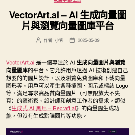
的
VectorArt.ai – AI 生成向量圖
網
片與瀏覽向量圖庫平台
站
與
作者:
小宜
2025-05-09
軟
文
文
章
章
體：
作
發
圖
者
佈
VectorArt.ai
是一個專注於 AI
生成向量圖片與瀏覽
片
日
的平台。它允許用戶透過 AI 技術創建自己
向量圖庫
可
期
想要的的圖片設計，以及瀏覽免費圖庫和下載向量
無
圖形等。用戶可以產生各種插圖、圖示或標誌 Logo
限
等，滿足尋求高品質向量圖片（可無限放大不失
放
真）的藝術家、設計師和創意工作者的需求。類似
大，
《
生成式 AI 黑馬 – Recraft.ai
》的向量圖生成功
不
能，但沒有生成點陣圖片等功能。
再
解