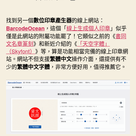
章
章
作
發
者
佈
找到另一個
的線上網站：
數位印章產生器
日
，這個「
線上生成個人印章
」似乎
BarcodeOcean
期
僅是此網站的附屬功能罷了！它類似之前的《
書同
文名章篆刻
》和新近介紹的《
「天空字體」
（Skyfont）
》等，算是功能相當完備的線上印章網
站。網站不但支援
操作介面，還提供有不
繁體中文
少的
，非常方便好用，值得推薦它。
繁體中文字體