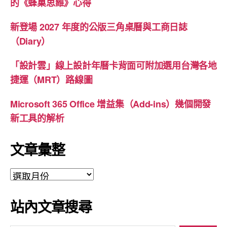
的《蜂巢思維》心得
新登場 2027 年度的公版三角桌曆與工商日誌
（Diary）
「設計雲」線上設計年曆卡背面可附加選用台灣各地
捷運（MRT）路線圖
Microsoft 365 Office 增益集（Add-ins）幾個開發
新工具的解析
文章彙整
文
章
彙
站內文章搜尋
整