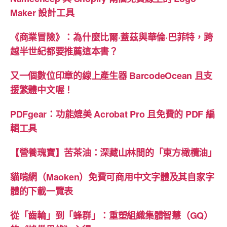
卡
Maker 設計工具
BINGO」
數
《商業冒險》：為什麼比爾·蓋茲與華倫·巴菲特，跨
字
越半世紀都要推薦這本書？
圖
片”
又一個數位印章的線上產生器 BarcodeOcean 且支
援繁體中文喔！
PDFgear：功能媲美 Acrobat Pro 且免費的 PDF 編
輯工具
【營養瑰寶】苦茶油：深藏山林間的「東方橄欖油」
貓啃網（Maoken）免費可商用中文字體及其自家字
體的下載一覽表
從「齒輪」到「蜂群」：重塑組織集體智慧（GQ）