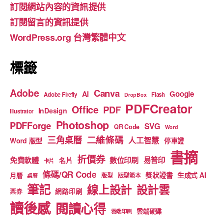
訂閱網站內容的資訊提供
o
m
b
訂閱留言的資訊提供
o
e
WordPress.org 台灣繁體中文
k
標籤
Adobe
Canva
Google
AI
Adobe Firefly
Flash
DropBox
PDFCreator
Office
PDF
InDesign
Illustrator
Photoshop
PDFForge
SVG
QR Code
Word
二維條碼
三角桌曆
人工智慧
Word 版型
停車證
書摘
折價券
免費軟體
數位印刷
易普印
名片
卡片
條碼/QR Code
獎狀證書
生成式 AI
月曆
版型
版型範本
桌曆
筆記
線上設計
設計雲
網路印刷
票券
讀後感
閱讀心得
雲端硬碟
雲端印刷