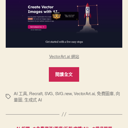
析
度
不
足！”
VectorArt.ai 網站
“VectorArt.ai
閱讀全文
–
AI
生
AI 工具
,
Recraft
,
SVG
,
SVG.new
,
VectorArt.ai
,
免費圖庫
,
向
標
量圖
,
生成式 AI
成
籤
向
量
圖
分