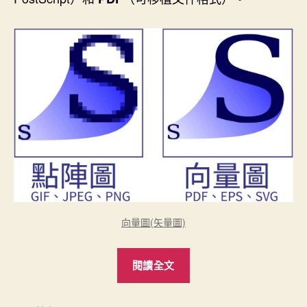
向量圖(矢量圖)
“點
閱讀全文
陣
圖