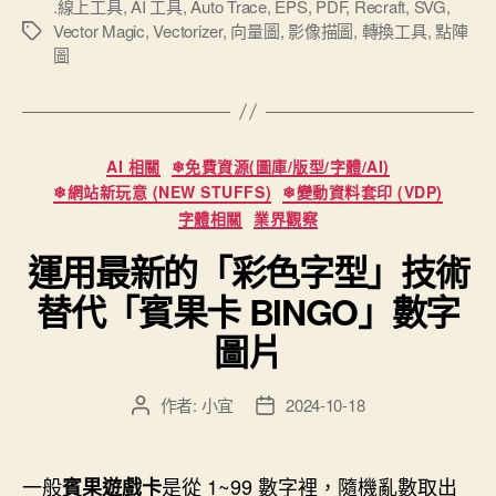
轉
.線上工具
,
AI 工具
,
Auto Trace
,
EPS
,
PDF
,
Recraft
,
SVG
,
Vector Magic
,
Vectorizer
,
向量圖
,
影像描圖
,
轉換工具
,
點陣
標
為
圖
籤
向
量
圖
的
分
AI 相關
❄免費資源(圖庫/版型/字體/AI)
類
好
❄網站新玩意 (NEW STUFFS)
❄變動資料套印 (VDP)
處，
字體相關
業界觀察
以
運用最新的「彩色字型」技術
及
替代「賓果卡 BINGO」數字
幾
個
圖片
線
上
作者:
小宜
2024-10-18
文
文
圖
章
章
片
作
發
者
佈
轉
一般
是從 1~99 數字裡，隨機亂數取出
賓果遊戲卡