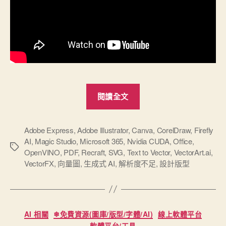
“2025
閱讀全文
彙
整
幾
Adobe Express
,
Adobe Illustrator
,
Canva
,
CorelDraw
,
Firefly
AI
,
Magic Studio
,
Microsoft 365
,
Nvidia CUDA
,
Office
,
個
標
OpenVINO
,
PDF
,
Recraft
,
SVG
,
Text to Vector
,
VectorArt.ai
,
AI
籤
VectorFX
,
向量圖
,
生成式 AI
,
解析度不足
,
設計版型
生
成
向
分
量
AI 相關
❄免費資源(圖庫/版型/字體/AI)
線上軟體平台
類
圖
軟體平台/工具