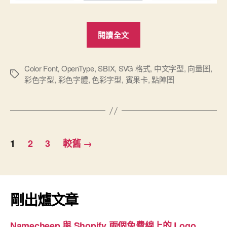
“運
閱讀全文
用
最
新
Color Font
,
OpenType
,
SBIX
,
SVG 格式
,
中文字型
,
向量圖
,
標
彩色字型
,
彩色字體
,
色彩字型
,
賓果卡
,
點陣圖
的
籤
「彩
色
字
文
型」
1
2
3
較舊
→
章
技
術
分
替
頁
代
剛出爐文章
「賓
果
Namecheep 與 Shopify 兩個免費線上的 Logo