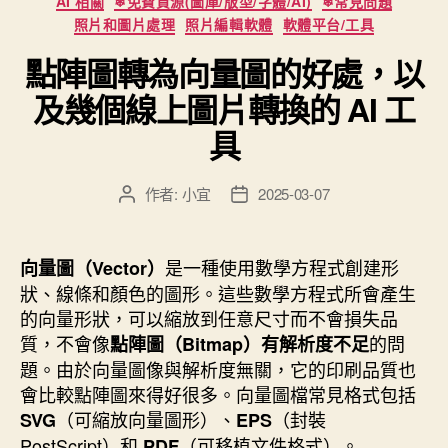
AI 相關
❄免費資源(圖庫/版型/字體/AI)
❄常見問題
片
類
照片和圖片處理
照片編輯軟體
軟體平台/工具
與
點陣圖轉為向量圖的好處，以
瀏
覽
及幾個線上圖片轉換的 AI 工
向
具
量
圖
作者:
小宜
2025-03-07
文
文
庫
章
章
平
作
發
台”
者
佈
是一種使用數學方程式創建形
向量圖（Vector）
日
狀、線條和顏色的圖形。這些數學方程式所會產生
期
的向量形狀，可以縮放到任意尺寸而不會損失品
質，不會像
的問
點陣圖（Bitmap）有解析度不足
題。由於向量圖像與解析度無關，它的印刷品質也
會比較點陣圖來得好很多。向量圖檔常見格式包括
（可縮放向量圖形）、
（封裝
SVG
EPS
PostScript）和
（可移植文件格式）。
PDF