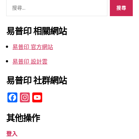
搜
尋
關
鍵
易普印 相關網站
字:
易普印 官方網站
易普印 設計雲
易普印 社群網站
F
In
Y
a
st
o
c
a
u
其他操作
e
gr
T
登入
b
a
u