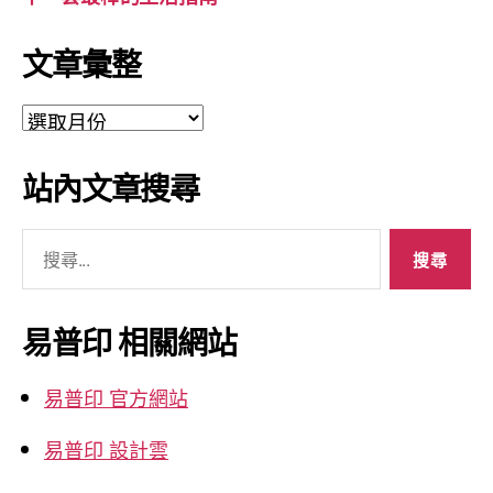
文章彙整
文
章
彙
站內文章搜尋
整
搜
尋
關
鍵
易普印 相關網站
字:
易普印 官方網站
易普印 設計雲