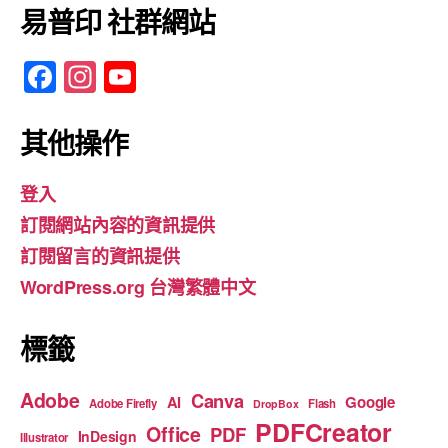
易普印 社群網站
F
In
Y
a
st
o
c
a
u
其他操作
e
gr
T
登入
b
a
u
訂閱網站內容的資訊提供
o
m
b
訂閱留言的資訊提供
o
e
WordPress.org 台灣繁體中文
k
標籤
Adobe
Canva
Google
AI
Adobe Firefly
Flash
DropBox
PDFCreator
Office
PDF
InDesign
Illustrator