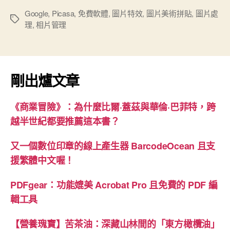
最
新
Google
,
Picasa
,
免費軟體
,
圖片特效
,
圖片美術拼貼
,
圖片處
標
理
,
相片管理
相
籤
片
處
理
剛出爐文章
軟
體
《商業冒險》：為什麼比爾·蓋茲與華倫·巴菲特，跨
Picasa
越半世紀都要推薦這本書？
3.9
版”
又一個數位印章的線上產生器 BarcodeOcean 且支
援繁體中文喔！
PDFgear：功能媲美 Acrobat Pro 且免費的 PDF 編
輯工具
【營養瑰寶】苦茶油：深藏山林間的「東方橄欖油」