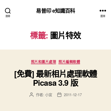
易普印 e知識百科
搜尋
選單
標籤:
圖片特效
分
照片和圖片處理
照片編輯軟體
類
[免費] 最新相片處理軟體
Picasa 3.9 版
作者:
小宜
2011-12-17
文
文
章
章
作
發