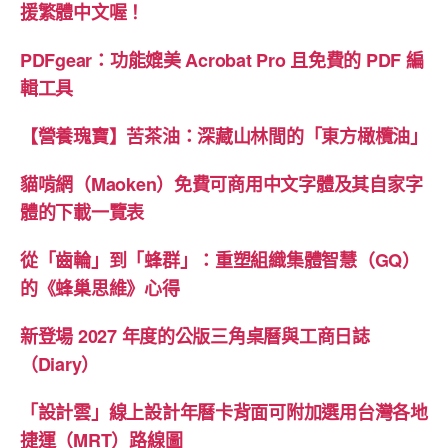
援繁體中文喔！
PDFgear：功能媲美 Acrobat Pro 且免費的 PDF 編
輯工具
【營養瑰寶】苦茶油：深藏山林間的「東方橄欖油」
貓啃網（Maoken）免費可商用中文字體及其自家字
體的下載一覽表
從「齒輪」到「蜂群」：重塑組織集體智慧（GQ）
的《蜂巢思維》心得
新登場 2027 年度的公版三角桌曆與工商日誌
（Diary）
「設計雲」線上設計年曆卡背面可附加選用台灣各地
捷運（MRT）路線圖