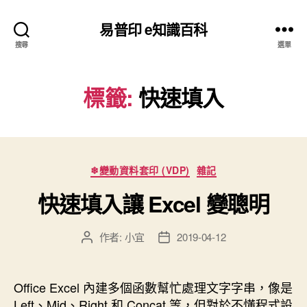
易普印 e知識百科
搜尋
選單
標籤:
快速填入
分
❄變動資料套印 (VDP)
雜記
類
快速填入讓 Excel 變聰明
作者:
小宜
2019-04-12
文
文
章
章
作
發
者
佈
Office Excel 內建多個函數幫忙處理文字字串，像是
日
Left、Mid、Right 和 Concat 等，但對於不懂程式設