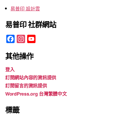
易普印 設計雲
易普印 社群網站
F
In
Y
a
st
o
c
a
u
其他操作
e
gr
T
登入
b
a
u
訂閱網站內容的資訊提供
o
m
b
訂閱留言的資訊提供
o
e
WordPress.org 台灣繁體中文
k
標籤