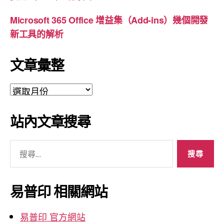
Microsoft 365 Office 增益集（Add-ins）幾個開發
新工具的解析
文章彙整
文
章
彙
站內文章搜尋
整
搜
尋
關
鍵
易普印 相關網站
字:
易普印 官方網站