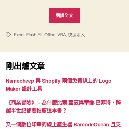
“快
閱讀全文
速
填
入
Excel
,
Flash Fill
,
Office
,
VBA
,
快速填入
標
籤
讓
Excel
變
剛出爐文章
聰
明”
Namecheep 與 Shopify 兩個免費線上的 Logo
Maker 設計工具
《商業冒險》：為什麼比爾·蓋茲與華倫·巴菲特，跨
越半世紀都要推薦這本書？
又一個數位印章的線上產生器 BarcodeOcean 且支