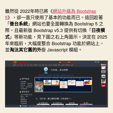
作
發
者
佈
雖然從 2022年時已將《
網站升級為 Bootstrap
日
5
》，卻一直只使用了基本的功能而已。這回趁著
期
「
」網站也要全面轉換為 Bootstrap 5 之
後台系統
際，且最新版 Bootstrap v5.3 提供有切換「
日夜模
」等新功能，見下圖之右上角圖示。決定在 2025
式
年來臨前，大幅度整合 Bootstrap 功能於網站上，
並
掛 Javascript 模組。
淘汰其它舊的外