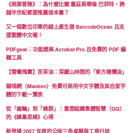
《商業冒險》：為什麼比爾·蓋茲與華倫·巴菲特，跨
Bootstrap
越半世紀都要推薦這本書？
5.3
升
又一個數位印章的線上產生器 BarcodeOcean 且支
級
援繁體中文喔！
筆
記”
PDFgear：功能媲美 Acrobat Pro 且免費的 PDF 編
輯工具
【營養瑰寶】苦茶油：深藏山林間的「東方橄欖油」
貓啃網（Maoken）免費可商用中文字體及其自家字
體的下載一覽表
從「齒輪」到「蜂群」：重塑組織集體智慧（GQ）
的《蜂巢思維》心得
新登場 2027 年度的公版三角桌曆與工商日誌