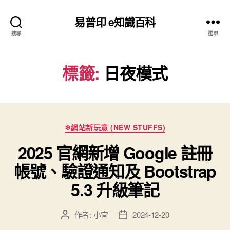
易普印 e知識百科
搜尋
選單
標籤:
日夜模式
分
❄網站新玩意 (NEW STUFFS)
類
2025 官網新增 Google 註冊
帳號、驗證通知及 Bootstrap
5.3 升級筆記
作者:
小宜
2024-12-20
文
文
章
章