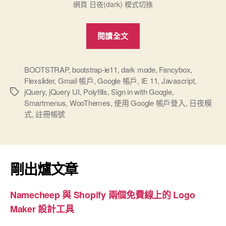
網頁 日夜(dark) 模式切換
“2025
閱讀全文
官
網
新
BOOTSTRAP
,
bootstrap-ie11
,
dark mode
,
Fancybox
,
Flexslider
,
Gmail 帳戶
,
Google 帳戶
,
IE 11
,
Javascript
,
增
jQuery
,
jQuery UI
,
Polyfills
,
Sign in with Google
,
標
Google
Smartmenus
,
WooThemes
,
使用​ Google ​帳戶​登入
,
日夜模
籤
註
式
,
註冊帳號
冊
帳
號、
剛出爐文章
驗
證
通
Namecheep 與 Shopify 兩個免費線上的 Logo
知
Maker 設計工具
及