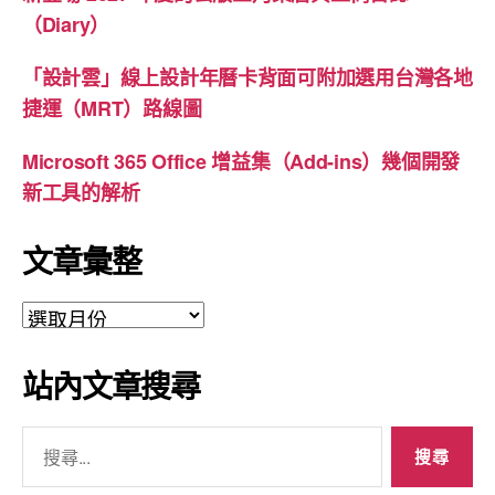
（Diary）
「設計雲」線上設計年曆卡背面可附加選用台灣各地
捷運（MRT）路線圖
Microsoft 365 Office 增益集（Add-ins）幾個開發
新工具的解析
文章彙整
文
章
彙
站內文章搜尋
整
搜
尋