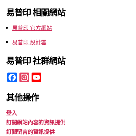
關
鍵
易普印 相關網站
字:
易普印 官方網站
易普印 設計雲
易普印 社群網站
F
In
Y
a
st
o
c
a
u
其他操作
e
gr
T
登入
b
a
u
訂閱網站內容的資訊提供
o
m
b
訂閱留言的資訊提供
o
e