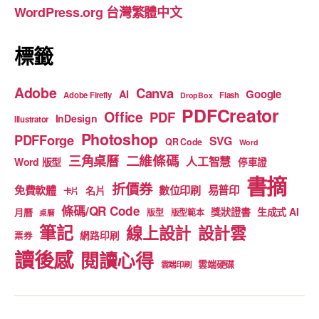
WordPress.org 台灣繁體中文
k
標籤
Adobe
Canva
Google
AI
Adobe Firefly
Flash
DropBox
PDFCreator
Office
PDF
InDesign
Illustrator
Photoshop
PDFForge
SVG
QR Code
Word
二維條碼
三角桌曆
人工智慧
Word 版型
停車證
書摘
折價券
免費軟體
數位印刷
易普印
名片
卡片
條碼/QR Code
獎狀證書
生成式 AI
月曆
版型
版型範本
桌曆
筆記
線上設計
設計雲
網路印刷
票券
讀後感
閱讀心得
雲端硬碟
雲端印刷