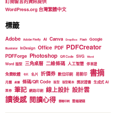
訂閱留言的資訊提供
o
e
WordPress.org 台灣繁體中文
k
標籤
Adobe
Canva
Google
AI
Adobe Firefly
Flash
DropBox
PDFCreator
Office
PDF
InDesign
Illustrator
Photoshop
PDFForge
SVG
QR Code
Word
二維條碼
三角桌曆
人工智慧
Word 版型
停車證
書摘
折價券
免費軟體
數位印刷
易普印
名片
卡片
條碼/QR Code
獎狀證書
生成式 AI
月曆
版型
版型範本
桌曆
筆記
線上設計
設計雲
網路印刷
票券
讀後感
閱讀心得
雲端硬碟
雲端印刷