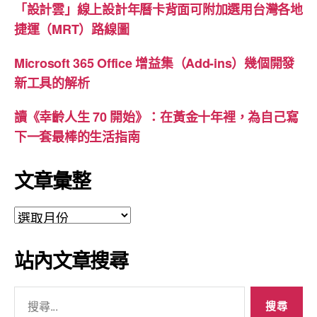
「設計雲」線上設計年曆卡背面可附加選用台灣各地
捷運（MRT）路線圖
Microsoft 365 Office 增益集（Add-ins）幾個開發
新工具的解析
讀《幸齡人生 70 開始》：在黃金十年裡，為自己寫
下一套最棒的生活指南
文章彙整
文
章
彙
站內文章搜尋
整
搜
尋