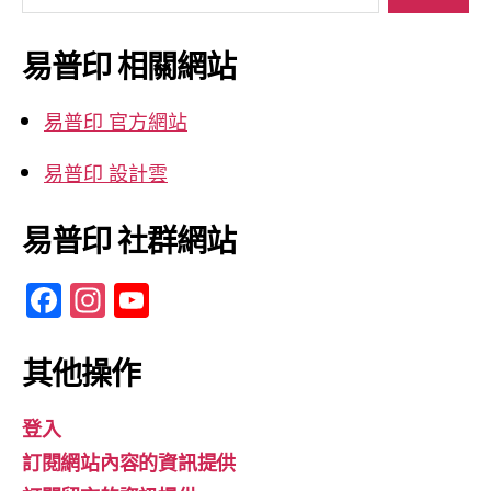
關
鍵
易普印 相關網站
字:
易普印 官方網站
易普印 設計雲
易普印 社群網站
F
In
Y
a
st
o
c
a
u
其他操作
e
gr
T
登入
b
a
u
訂閱網站內容的資訊提供
o
m
b