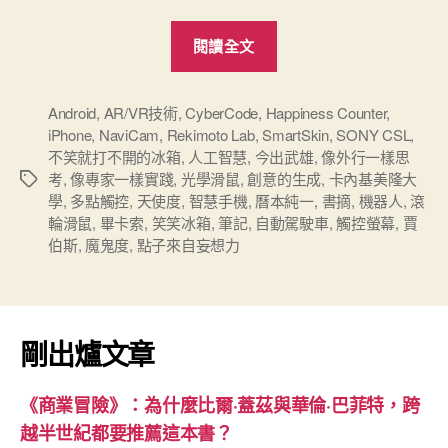
“《點
閱讀全文
子
來
自
Android
,
AR/VR技術
,
CyberCode
,
Happiness Counter
,
iPhone
,
NaviCam
,
Rekimoto Lab
,
SmartSkin
,
SONY CSL
,
妄
不笑就打不開的冰箱
,
人工智慧
,
今出武雄
,
像外行一樣思
想
考
,
像專家一樣實踐
,
光學滑鼠
,
創意的生成
,
卡內基美隆大
標
力》
學
,
多點觸控
,
天使度
,
智慧手機
,
曆本純一
,
書摘
,
機器人
,
滾
籤
筆
輪滑鼠
,
畢卡索
,
笑笑冰箱
,
筆記
,
自動駕駛車
,
觸控螢幕
,
賈
伯斯
,
魔鬼度
,
點子來自妄想力
記”
剛出爐文章
《商業冒險》：為什麼比爾·蓋茲與華倫·巴菲特，跨
越半世紀都要推薦這本書？