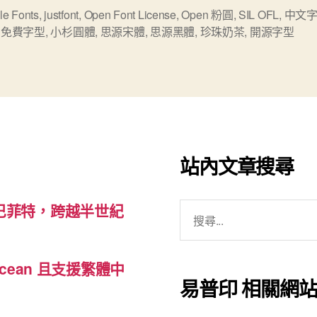
粉
le Fonts
,
justfont
,
Open Font License
,
Open 粉圓
,
SIL OFL
,
中文
,
免費字型
,
小杉圓體
,
思源宋體
,
思源黑體
,
珍珠奶茶
,
開源字型
圓
體」”
站內文章搜尋
搜
巴菲特，跨越半世紀
尋
關
cean 且支援繁體中
鍵
易普印 相關網
字: