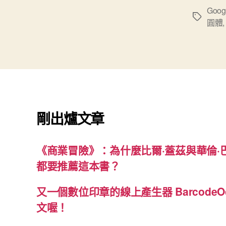
Goog
標
圓體
籤
剛出爐文章
《商業冒險》：為什麼比爾·蓋茲與華倫·
都要推薦這本書？
又一個數位印章的線上產生器 BarcodeO
文喔！