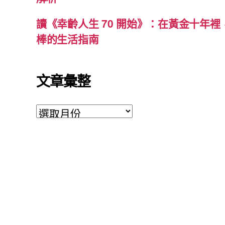
讀《幸齡人生 70 開始》：在黃金十年
棒的生活指南
文章彙整
文
章
彙
整