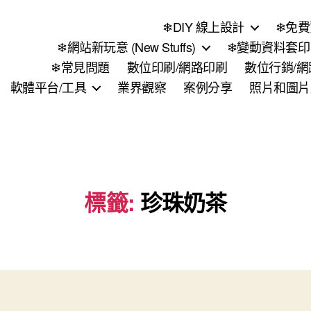
❄DIY 線上設計
❄免費
❄網站新玩意 (New Stuffs)
❄變動資料套印 (
❄常見問題
數位印刷/網路印刷
數位行銷/
軟體平台/工具
業界觀察
案例分享
照片和圖片
標籤:
珍珠奶茶