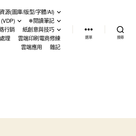
資源(圖庫/版型/字體/AI)
VDP)
❄閱讀筆記
網路行銷
紙創意與技巧
處理
雲端印刷電商修練
選單
搜尋
雲端應用
雜記