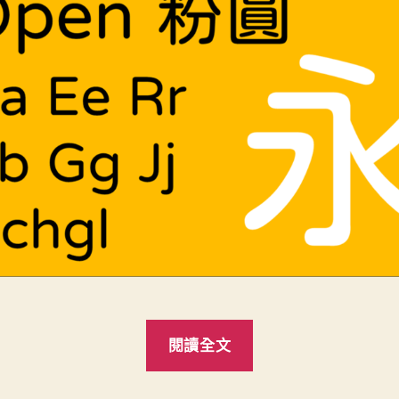
“免
閱讀全文
費
「Open