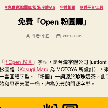
分
❄免費資源(圖庫/版型/字體/AI)
字體相關
軟體平台/工具
類
免費「Open 粉圓體」
作者:
小宜
2021-03-05
文
文
章
章
作
發
者
佈
日
「
jf Open 粉圓
」字型，是台灣字體公司 justfon
期
杉圓體（
Kosugi Maru
為 MOTOYA 所設計），
一套圓體字型。「粉圓」一詞源於
珍珠奶茶
，此
體和思源宋體一樣，均為免費的開源字型。