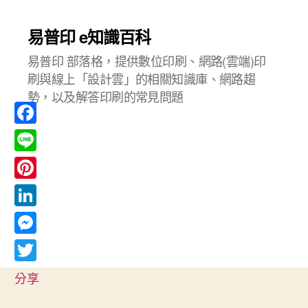
易普印 e知識百科
易普印 部落格，提供數位印刷、網路(雲端)印
刷與線上「設計雲」的相關知識庫、網路趨
勢，以及解答印刷的常見問題
F
a
L
c
i
P
e
n
i
L
b
e
n
i
o
M
t
n
o
e
T
e
分享
k
k
s
w
r
e