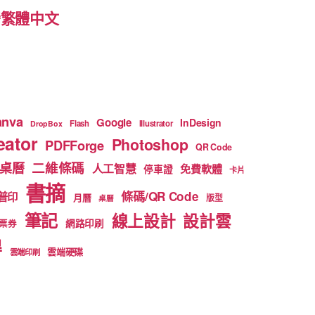
 台灣繁體中文
anva
Google
InDesign
Flash
Illustrator
DropBox
ator
Photoshop
PDFForge
QR Code
二維條碼
桌曆
人工智慧
免費軟體
停車證
卡片
書摘
條碼/QR Code
普印
月曆
版型
桌曆
筆記
線上設計
設計雲
網路印刷
票券
得
雲端硬碟
雲端印刷