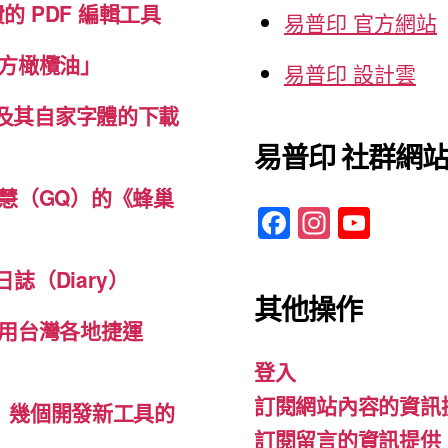
免費的 PDF 編輯工具
易普印 官方網站
方橄欖油」
易普印 設計雲
體及其自家字體的下載
易普印 社群網
慧（GQ）的《蜂巢
F
In
Y
a
st
o
c
a
u
誌（Diary）
其他操作
e
gr
T
用台灣各地捷運
b
a
u
登入
o
m
b
訂閱網站內容的資訊
o
e
d-ins）幾個開發新工具的
訂閱留言的資訊提供
k