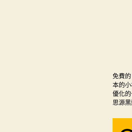
s
i
e
d
e
t
s
I
n
t
t
n
g
e
e
r
r
免費的
本的小
優化的
思源黑