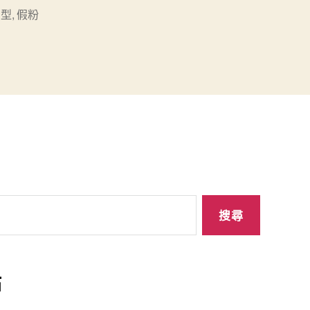
字型
,
假粉
站