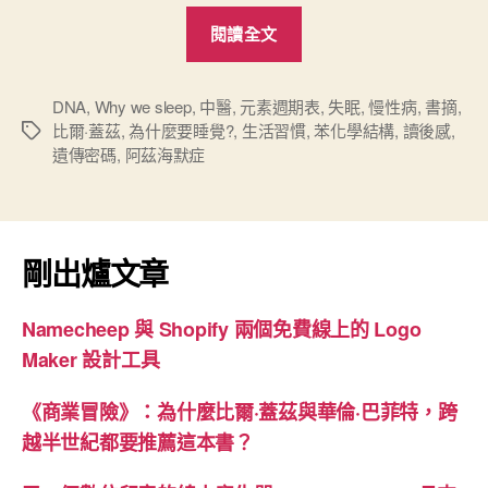
“《為
閱讀全文
什
麼
要
DNA
,
Why we sleep
,
中醫
,
元素週期表
,
失眠
,
慢性病
,
書摘
,
比爾·蓋茲
,
為什麼要睡覺?
,
生活習慣
,
苯化學結構
,
讀後感
,
標
睡
遺傳密碼
,
阿茲海默症
籤
覺?》
書
摘”
剛出爐文章
Namecheep 與 Shopify 兩個免費線上的 Logo
Maker 設計工具
《商業冒險》：為什麼比爾·蓋茲與華倫·巴菲特，跨
越半世紀都要推薦這本書？