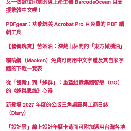
又一個數位印章的線上產生器 BarcodeOcean 且支
援繁體中文喔！
PDFgear：功能媲美 Acrobat Pro 且免費的 PDF 編
輯工具
【營養瑰寶】苦茶油：深藏山林間的「東方橄欖油」
貓啃網（Maoken）免費可商用中文字體及其自家字
體的下載一覽表
從「齒輪」到「蜂群」：重塑組織集體智慧（GQ）
的《蜂巢思維》心得
新登場 2027 年度的公版三角桌曆與工商日誌
（Diary）
「設計雲」線上設計年曆卡背面可附加選用台灣各地