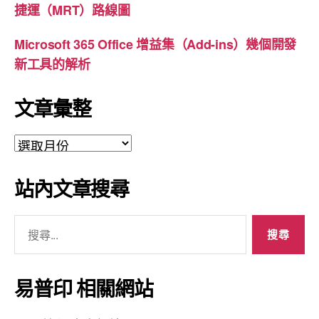
捷運（MRT）路線圖
Microsoft 365 Office 增益集（Add-ins）幾個開發
新工具的解析
文章彙整
文
章
彙
站內文章搜尋
整
搜
尋
關
鍵
易普印 相關網站
字: