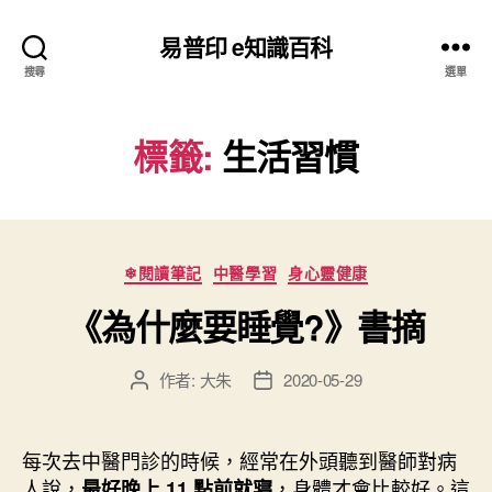
易普印 e知識百科
搜尋
選單
標籤:
生活習慣
分
❄閱讀筆記
中醫學習
身心靈健康
類
《為什麼要睡覺?》書摘
作者:
大朱
2020-05-29
文
文
章
章
作
發
者
佈
每次去中醫門診的時候，經常在外頭聽到醫師對病
日
人說，
，身體才會比較好。這
最好晚上 11 點前就寢