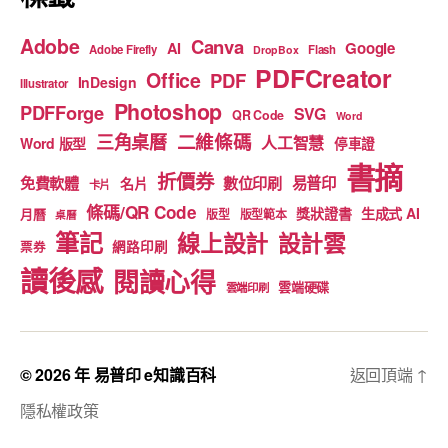
Adobe
Canva
Google
AI
Adobe Firefly
Flash
DropBox
PDFCreator
Office
PDF
InDesign
Illustrator
Photoshop
PDFForge
SVG
QR Code
Word
二維條碼
三角桌曆
人工智慧
Word 版型
停車證
書摘
折價券
免費軟體
數位印刷
易普印
名片
卡片
條碼/QR Code
獎狀證書
生成式 AI
月曆
版型
版型範本
桌曆
筆記
線上設計
設計雲
網路印刷
票券
讀後感
閱讀心得
雲端硬碟
雲端印刷
© 2026 年
易普印 e知識百科
返回頂端
↑
隱私權政策