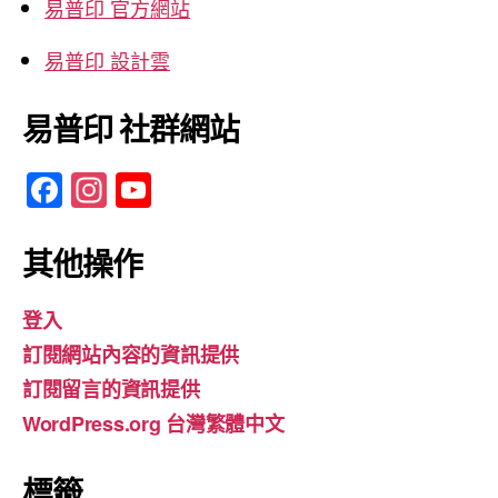
易普印 官方網站
易普印 設計雲
易普印 社群網站
F
In
Y
a
st
o
c
a
u
其他操作
e
gr
T
登入
b
a
u
訂閱網站內容的資訊提供
o
m
b
訂閱留言的資訊提供
o
e
WordPress.org 台灣繁體中文
k
標籤