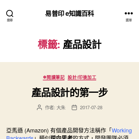
易普印 e知識百科
搜尋
選單
標籤:
產品設計
分
❄閱讀筆記
設計/印後加工
類
產品設計的第一步
作者:
大朱
2017-07-28
文
文
章
章
作
發
者
佈
亞馬遜 (Amazon) 有個產品開發方法稱作「
Working
日
Backwards
」類似
的方式，開發團隊必須
逆向思考