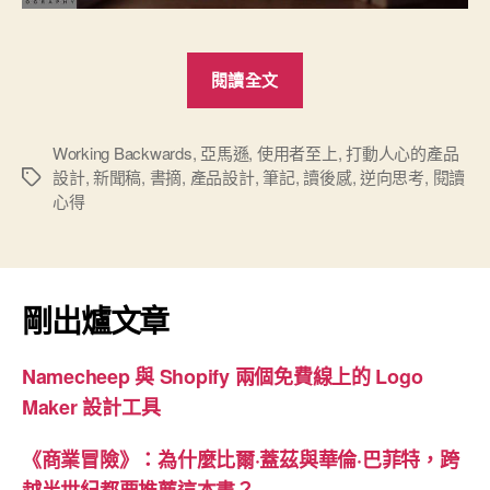
“產
閱讀全文
品
設
計
Working Backwards
,
亞馬遜
,
使用者至上
,
打動人心的產品
設計
,
新聞稿
,
書摘
,
產品設計
,
筆記
,
讀後感
,
逆向思考
,
閱讀
標
的
心得
籤
第
一
步”
剛出爐文章
Namecheep 與 Shopify 兩個免費線上的 Logo
Maker 設計工具
《商業冒險》：為什麼比爾·蓋茲與華倫·巴菲特，跨
越半世紀都要推薦這本書？