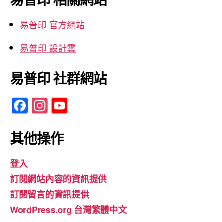
字:
易普印 官方網站
易普印 設計雲
易普印 社群網站
F
In
Y
a
st
o
c
a
u
其他操作
e
gr
T
登入
b
a
u
訂閱網站內容的資訊提供
o
m
b
訂閱留言的資訊提供
o
e
WordPress.org 台灣繁體中文
k