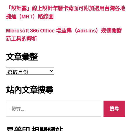
「設計雲」線上設計年曆卡背面可附加選用台灣各地
捷運（MRT）路線圖
Microsoft 365 Office 增益集（Add-ins）幾個開發
新工具的解析
文章彙整
文
章
彙
站內文章搜尋
整
搜
尋
關
鍵
易普印 相關網站