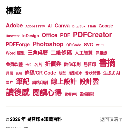
標籤
Adobe
Canva
Google
AI
Adobe Firefly
Flash
DropBox
PDFCreator
Office
PDF
InDesign
Illustrator
Photoshop
PDFForge
SVG
QR Code
Word
二維條碼
三角桌曆
人工智慧
Word 版型
停車證
書摘
折價券
免費軟體
數位印刷
易普印
名片
卡片
條碼/QR Code
獎狀證書
生成式 AI
月曆
版型
版型範本
桌曆
筆記
線上設計
設計雲
網路印刷
票券
讀後感
閱讀心得
雲端硬碟
雲端印刷
© 2026 年
易普印 e知識百科
返回頂端
↑