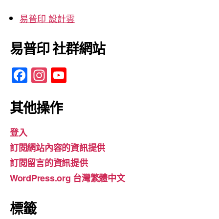
易普印 設計雲
易普印 社群網站
F
In
Y
a
st
o
c
a
u
其他操作
e
gr
T
登入
b
a
u
訂閱網站內容的資訊提供
o
m
b
訂閱留言的資訊提供
o
e
WordPress.org 台灣繁體中文
k
標籤