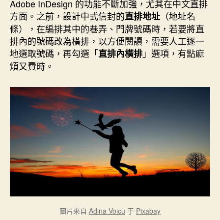
者
佈
Adobe InDesign 的功能不斷加強，尤其在中文直排
日
方面。之前，設計中式信封的
（地址名
直排地址
期
條），在編排其中的巷弄、門牌號碼時，若要將直
排內的號碼改為橫排，以方便閱讀，需要人工逐一
地選取號碼，再勾選「
」選項，有點麻
直排內橫排
煩又費時。
圖片來自
Adina Voicu
于
Pixabay