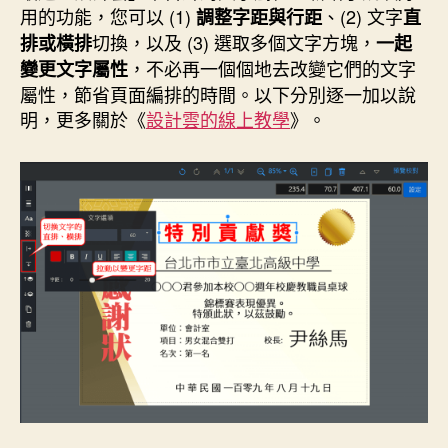
日
用的功能，您可以 (1)
、(2) 文字
調整字距與行距
直
期
切換，以及 (3) 選取多個文字方塊，
排或橫排
一起
，不必再一個個地去改變它們的文字
變更文字屬性
屬性，節省頁面編排的時間。以下分別逐一加以說
明，更多關於《
設計雲的線上教學
》。