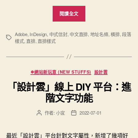
“Adobe
閱讀全文
InDesign
直
排
Adobe
,
InDesign
,
中式信封
,
中文直排
,
地址名條
,
橫排
,
段落
標
樣式
,
直排
,
直排樣式
裡
籤
英
文
橫
分
❄網站新玩意 (NEW STUFFS)
設計雲
排”
類
「設計雲」線上 DIY 平台：進
階文字功能
作者:
小宜
2022-07-01
文
文
章
章
作
發
者
佈
最近「設計雲」平台針對文字屬性，新增了幾項好