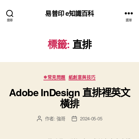
易普印 e知識百科
搜尋
選單
標籤:
直排
分
❄常見問題
紙創意與技巧
類
Adobe InDesign 直排裡英文
橫排
作者:
強哥
2024-05-05
文
文
章
章
作
發