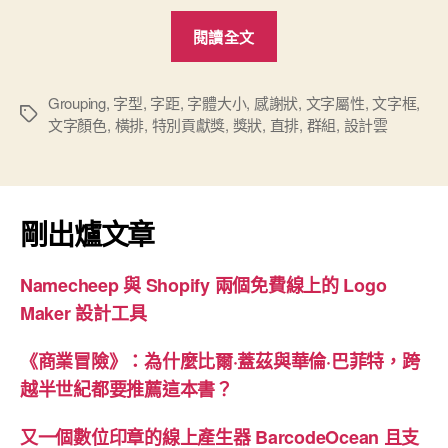
“「設
閱讀全文
計
雲」
線
Grouping
,
字型
,
字距
,
字體大小
,
感謝狀
,
文字屬性
,
文字框
,
標
文字顏色
,
橫排
,
特別貢獻獎
,
獎狀
,
直排
,
群組
,
設計雲
上
籤
DIY
平
台：
剛出爐文章
進
階
Namecheep 與 Shopify 兩個免費線上的 Logo
文
Maker 設計工具
字
功
《商業冒險》：為什麼比爾·蓋茲與華倫·巴菲特，跨
能”
越半世紀都要推薦這本書？
又一個數位印章的線上產生器 BarcodeOcean 且支