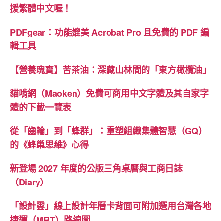
援繁體中文喔！
PDFgear：功能媲美 Acrobat Pro 且免費的 PDF 編
輯工具
【營養瑰寶】苦茶油：深藏山林間的「東方橄欖油」
貓啃網（Maoken）免費可商用中文字體及其自家字
體的下載一覽表
從「齒輪」到「蜂群」：重塑組織集體智慧（GQ）
的《蜂巢思維》心得
新登場 2027 年度的公版三角桌曆與工商日誌
（Diary）
「設計雲」線上設計年曆卡背面可附加選用台灣各地
捷運（MRT）路線圖