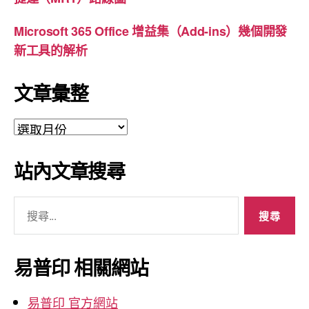
Microsoft 365 Office 增益集（Add-ins）幾個開發
新工具的解析
文章彙整
文
章
彙
站內文章搜尋
整
搜
尋
關
鍵
易普印 相關網站
字:
易普印 官方網站