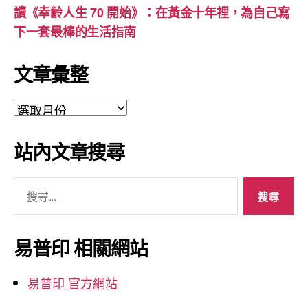
讀《幸齡人生 70 開始》：在黃金十年裡，為自己寫
下一套最棒的生活指南
文章彙整
文
章
彙
站內文章搜尋
整
搜
尋
關
鍵
易普印 相關網站
字:
易普印 官方網站