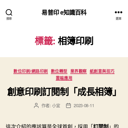
易普印 e知識百科
搜尋
選單
標籤:
相簿印刷
分
數位印刷/網路印刷
數位轉型
業界觀察
紙創意與技巧
類
雲端應用
創意印刷訂閱制「成長相簿」
作者:
小宜
2023-08-11
文
文
章
章
作
發
者
佈
這次介紹的應該算是全球首創，採用「
」的
訂閱制