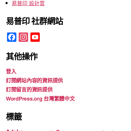
易普印 設計雲
易普印 社群網站
F
In
Y
a
st
o
c
a
u
其他操作
e
gr
T
登入
b
a
u
訂閱網站內容的資訊提供
o
m
b
訂閱留言的資訊提供
o
e
WordPress.org 台灣繁體中文
k
標籤