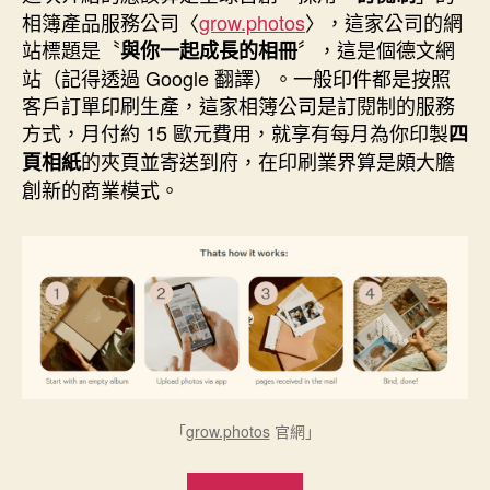
日
相簿產品服務公司〈
grow.photos
〉，這家公司的網
期
站標題是〝
〞，這是個德文網
與你一起成長的相冊
站（記得透過 Google 翻譯）。一般印件都是按照
客戶訂單印刷生產，這家相簿公司是訂閱制的服務
方式，月付約 15 歐元費用，就享有每月為你印製
四
的夾頁並寄送到府，在印刷業界算是頗大膽
頁相紙
創新的商業模式。
「
grow.photos
官網」
“創