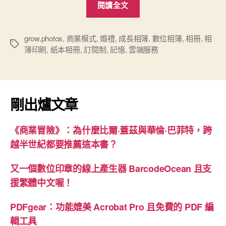
閱讀全文
意
印
刷
grow.photos
,
商業模式
,
婚禮
,
成長相簿
,
數位相簿
,
相冊
,
相
標
簿印刷
,
紙本相冊
,
訂閱制
,
記憶
,
雲端服務
訂
籤
閱
制
「成
剛出爐文章
長
相
《商業冒險》：為什麼比爾·蓋茲與華倫·巴菲特，跨
簿」”
越半世紀都要推薦這本書？
又一個數位印章的線上產生器 BarcodeOcean 且支
援繁體中文喔！
PDFgear：功能媲美 Acrobat Pro 且免費的 PDF 編
輯工具