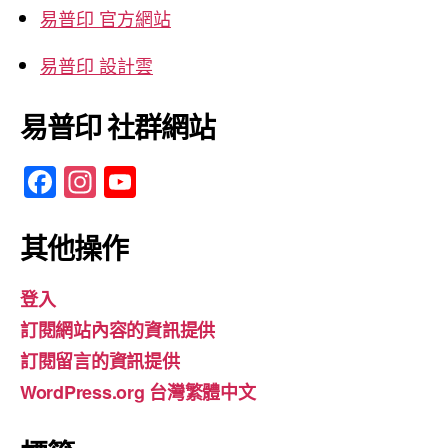
易普印 官方網站
易普印 設計雲
易普印 社群網站
F
In
Y
a
st
o
c
a
u
其他操作
e
gr
T
登入
b
a
u
訂閱網站內容的資訊提供
o
m
b
訂閱留言的資訊提供
o
e
WordPress.org 台灣繁體中文
k