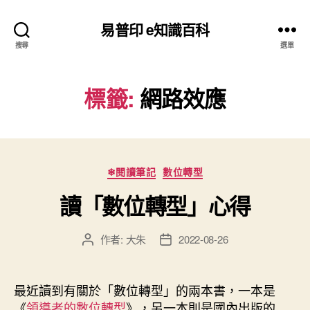
易普印 e知識百科
搜尋
選單
標籤:
網路效應
分
❄閱讀筆記
數位轉型
類
讀「數位轉型」心得
作者:
大朱
2022-08-26
文
文
章
章
作
發
者
佈
最近讀到有關於「數位轉型」的兩本書，一本是
日
《
領導者的數位轉型
》，另一本則是國內出版的