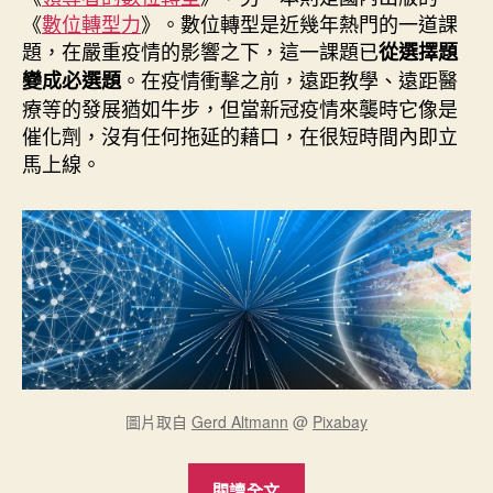
期
《
數位轉型力
》。數位轉型是近幾年熱門的一道課
題，在嚴重疫情的影響之下，這一課題已
從選擇題
。在疫情衝擊之前，遠距教學、遠距醫
變成必選題
療等的發展猶如牛步，但當新冠疫情來襲時它像是
催化劑，沒有任何拖延的藉口，在很短時間內即立
馬上線。
圖片取自
Gerd Altmann
@
Pixabay
“讀
閱讀全文