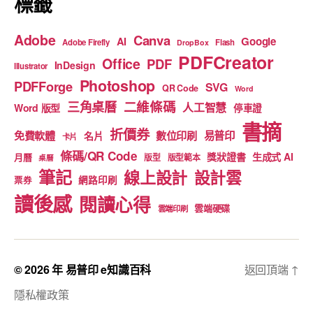
標籤
Adobe
Canva
Google
AI
Adobe Firefly
Flash
DropBox
PDFCreator
Office
PDF
InDesign
Illustrator
Photoshop
PDFForge
SVG
QR Code
Word
二維條碼
三角桌曆
人工智慧
Word 版型
停車證
書摘
折價券
免費軟體
數位印刷
易普印
名片
卡片
條碼/QR Code
獎狀證書
生成式 AI
月曆
版型
版型範本
桌曆
筆記
線上設計
設計雲
網路印刷
票券
讀後感
閱讀心得
雲端硬碟
雲端印刷
© 2026 年
易普印 e知識百科
返回頂端
↑
隱私權政策