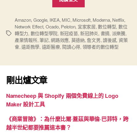
「數
位
轉
Amazon
,
Google
,
IKEA
,
MIC
,
Microsoft
,
Moderna
,
Netflix
,
Network Effect
,
Ocado
,
Peloton
,
宜家家居
,
數位轉型
,
數位
型」
轉型力
,
數位轉型學院
,
新冠疫苗
,
新冠肺炎
,
書摘
,
派樂騰
,
標
心
產業情報所
,
筆記
,
網路效應
,
莫德納
,
詹文男
,
讀後感
,
資策
籤
得”
會
,
遠距教學
,
遠距醫療
,
閱讀心得
,
領導者的數位轉型
剛出爐文章
Namecheep 與 Shopify 兩個免費線上的 Logo
Maker 設計工具
《商業冒險》：為什麼比爾·蓋茲與華倫·巴菲特，跨
越半世紀都要推薦這本書？