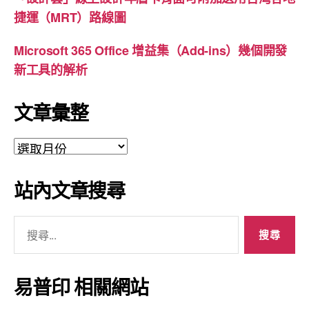
捷運（MRT）路線圖
Microsoft 365 Office 增益集（Add-ins）幾個開發
新工具的解析
文章彙整
文
章
彙
站內文章搜尋
整
搜
尋
關
鍵
易普印 相關網站
字: