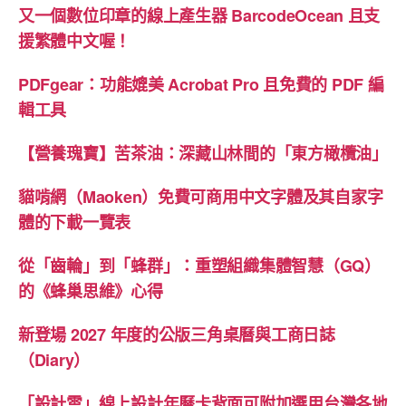
又一個數位印章的線上產生器 BarcodeOcean 且支
援繁體中文喔！
PDFgear：功能媲美 Acrobat Pro 且免費的 PDF 編
輯工具
【營養瑰寶】苦茶油：深藏山林間的「東方橄欖油」
貓啃網（Maoken）免費可商用中文字體及其自家字
體的下載一覽表
從「齒輪」到「蜂群」：重塑組織集體智慧（GQ）
的《蜂巢思維》心得
新登場 2027 年度的公版三角桌曆與工商日誌
（Diary）
「設計雲」線上設計年曆卡背面可附加選用台灣各地