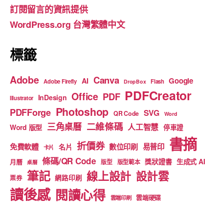
訂閱留言的資訊提供
o
e
WordPress.org 台灣繁體中文
k
標籤
Adobe
Canva
Google
AI
Adobe Firefly
Flash
DropBox
PDFCreator
Office
PDF
InDesign
Illustrator
Photoshop
PDFForge
SVG
QR Code
Word
二維條碼
三角桌曆
人工智慧
Word 版型
停車證
書摘
折價券
免費軟體
數位印刷
易普印
名片
卡片
條碼/QR Code
獎狀證書
生成式 AI
月曆
版型
版型範本
桌曆
筆記
線上設計
設計雲
網路印刷
票券
讀後感
閱讀心得
雲端硬碟
雲端印刷