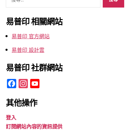
尋
關
鍵
易普印 相關網站
字:
易普印 官方網站
易普印 設計雲
易普印 社群網站
F
In
Y
a
st
o
c
a
u
其他操作
e
gr
T
登入
b
a
u
訂閱網站內容的資訊提供
o
m
b