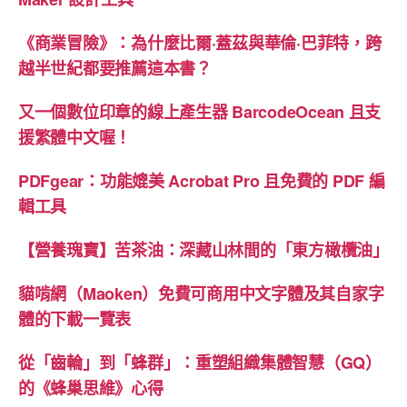
《商業冒險》：為什麼比爾·蓋茲與華倫·巴菲特，跨
越半世紀都要推薦這本書？
又一個數位印章的線上產生器 BarcodeOcean 且支
援繁體中文喔！
PDFgear：功能媲美 Acrobat Pro 且免費的 PDF 編
輯工具
【營養瑰寶】苦茶油：深藏山林間的「東方橄欖油」
貓啃網（Maoken）免費可商用中文字體及其自家字
體的下載一覽表
從「齒輪」到「蜂群」：重塑組織集體智慧（GQ）
的《蜂巢思維》心得