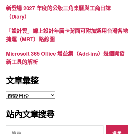
新登場 2027 年度的公版三角桌曆與工商日誌
（Diary）
「設計雲」線上設計年曆卡背面可附加選用台灣各地
捷運（MRT）路線圖
Microsoft 365 Office 增益集（Add-ins）幾個開發
新工具的解析
文章彙整
文
章
彙
站內文章搜尋
整
搜