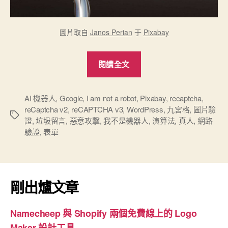
圖片取自
Janos Perian
于
Pixabay
“改
閱讀全文
用
reCAPTCHA
v3
AI 機器人
,
Google
,
I am not a robot
,
Pixabay
,
recaptcha
,
reCaptcha v2
,
reCAPTCHA v3
,
WordPress
,
九宮格
,
圖片驗
驗
標
證
,
垃圾留言
,
惡意攻擊
,
我不是機器人
,
演算法
,
真人
,
網路
證”
籤
驗證
,
表單
剛出爐文章
Namecheep 與 Shopify 兩個免費線上的 Logo
Maker 設計工具