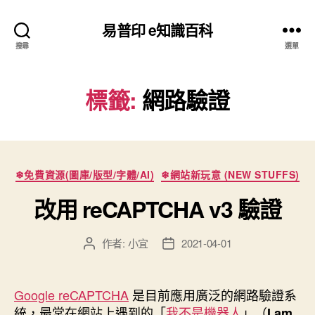
易普印 e知識百科
搜尋
選單
標籤:
網路驗證
分
❄免費資源(圖庫/版型/字體/AI)
❄網站新玩意 (NEW STUFFS)
類
改用 reCAPTCHA v3 驗證
作者:
小宜
2021-04-01
文
文
章
章
作
發
者
佈
Google reCAPTCHA
是目前應用廣泛的網路驗證系
日
統，最常在網站上遇到的「
我不是機器人
」（
I am