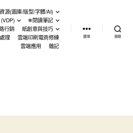
資源(圖庫/版型/字體/AI)
VDP)
❄閱讀筆記
網路行銷
紙創意與技巧
處理
雲端印刷電商修練
選單
搜尋
雲端應用
雜記