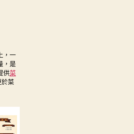
上，一
量，是
提供
菜
便於菜