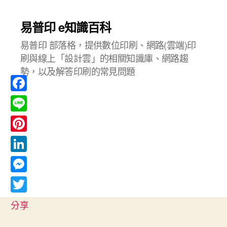
易普印 e知識百科
易普印 部落格，提供數位印刷、網路(雲端)印
刷與線上「設計雲」的相關知識庫、網路趨
勢，以及解答印刷的常見問題
F
a
L
c
i
P
e
n
i
L
b
e
n
i
o
M
t
n
o
e
T
e
分享
k
k
s
w
r
e