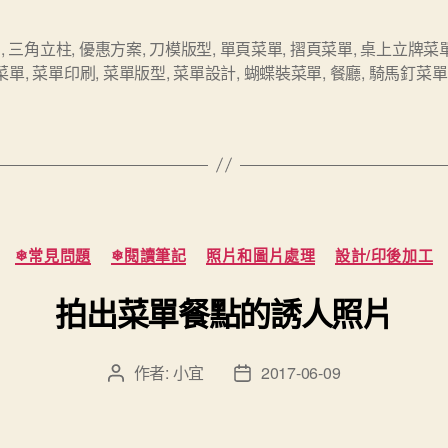
款
式
u
,
三角立柱
,
優惠方案
,
刀模版型
,
單頁菜單
,
摺頁菜單
,
桌上立牌菜
菜單
,
菜單印刷
,
菜單版型
,
菜單設計
,
蝴蝶裝菜單
,
餐廳
,
騎馬釘菜單
菜
單
印
刷”
分
❄常見問題
❄閱讀筆記
照片和圖片處理
設計/印後加工
類
拍出菜單餐點的誘人照片
作者:
小宜
2017-06-09
文
文
章
章
作
發
者
佈