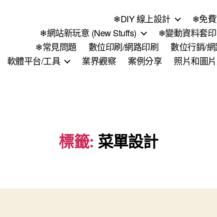
❄DIY 線上設計
❄免費
❄網站新玩意 (New Stuffs)
❄變動資料套印 (
❄常見問題
數位印刷/網路印刷
數位行銷/
軟體平台/工具
業界觀察
案例分享
照片和圖片
標籤:
菜單設計