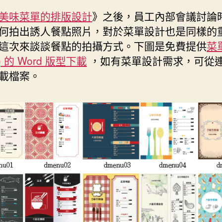
日
美味菜單的排版設計
》之後，員工內部會議討論
期
何拍出誘人餐點照片，對於菜單設計也是同樣的
這次來談談餐點的拍攝方式。下圖是免費提供
菜
u) 的 Word 版型下載
，如有菜單設計需求，可從
載檔案。