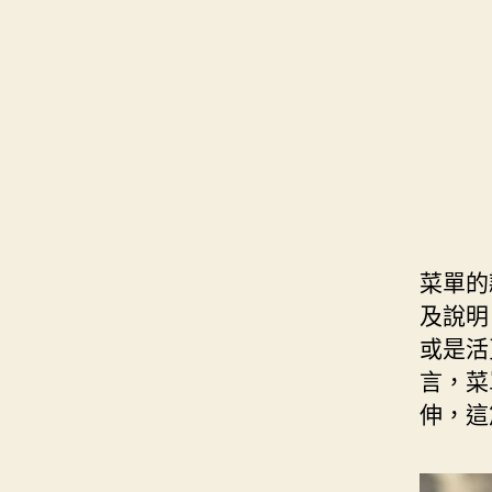
s
i
e
d
e
t
s
I
n
t
t
n
g
e
e
r
r
菜單的
及說明
或是活
言，菜
伸，這