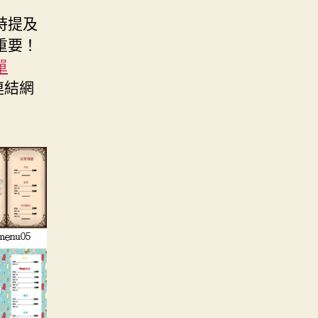
時提及
重要！
單
連結網