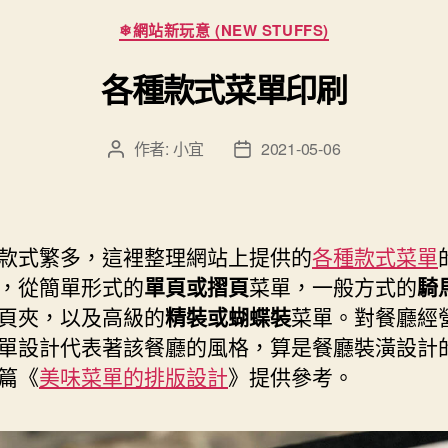
分
❄網站新玩意 (NEW STUFFS)
類
各種款式菜單印刷
作者:
小宜
2021-05-06
文
文
章
章
作
發
者
佈
日
款式繁多，這裡整理網站上提供的
各種款式菜單
期
，從簡單形式的
單頁或摺頁
菜單，一般方式的
騎
頁夾，以及高級的
精裝或蝴蝶裝
菜單。對餐廳經
單設計代表著該餐廳的風格，算是餐廳裝潢設計
篇《
美味菜單的排版設計
》提供參考。