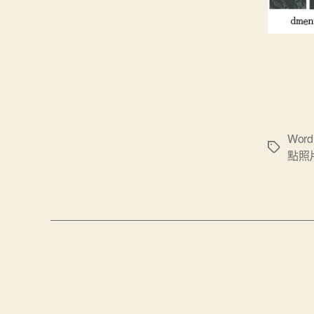
Wor
標
點照
籤