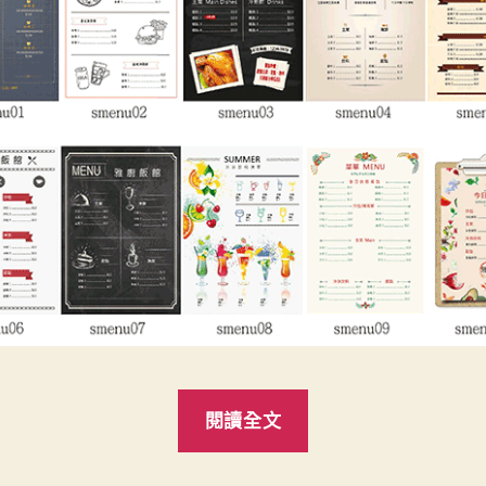
“美
閱讀全文
味
菜