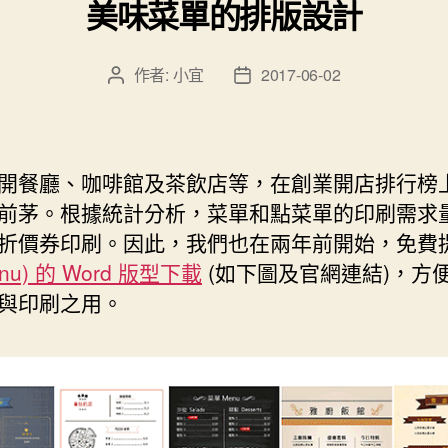
美味菜單的排版設計
作者:
小宜
2017-06-02
文
文
章
章
作
發
者
佈
日
開餐廳、咖啡館及茶飲店等，在創業開店排行榜
期
前茅。根據統計分析，菜單和點菜單的印刷需求
折價券印刷。因此，我們也在兩年前開始，免費
enu) 的 Word 版型下載
(如下圖及官網連結)，方
與印刷之用。