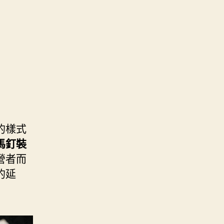
的樣式
馬釘裝
營者而
的延