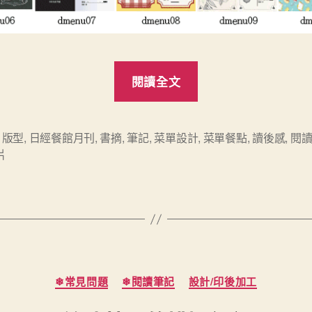
“拍
閱讀全文
出
菜
單
d 版型
,
日經餐館月刊
,
書摘
,
筆記
,
菜單設計
,
菜單餐點
,
讀後感
,
閱
片
餐
點
的
誘
人
照
分
❄常見問題
❄閱讀筆記
設計/印後加工
片”
類