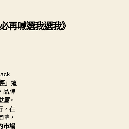
銷不必再喊選我選我》
ck
徑
」這
，品牌
位置
。
行，在
定時，
的市場