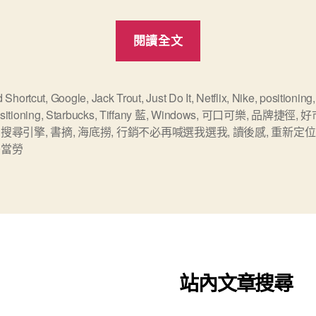
“如
閱讀全文
何
「重
新
 Shortcut
,
Google
,
Jack Trout
,
Just Do It
,
Netflix
,
Nike
,
positioning
,
itioning
,
Starbucks
,
Tiffany 藍
,
Windows
,
可口可樂
,
品牌捷徑
,
好
定
,
搜尋引擎
,
書摘
,
海底撈
,
行銷不必再喊選我選我
,
讀後感
,
重新定位
位」
麥當勞
品
牌
（Repositioning
《行
銷
不
站內文章搜尋
必
再