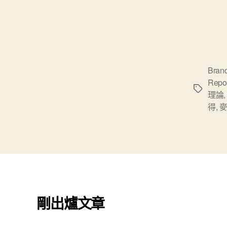
Brand
Repos
標
理論
籤
得
,
剛出爐文章