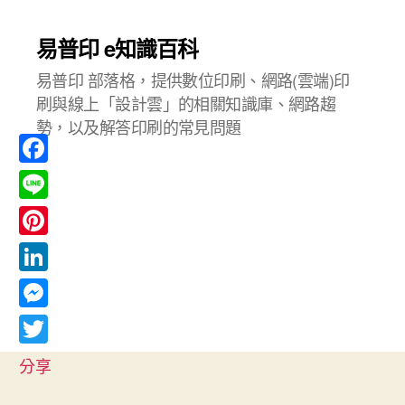
易普印 e知識百科
易普印 部落格，提供數位印刷、網路(雲端)印
刷與線上「設計雲」的相關知識庫、網路趨
勢，以及解答印刷的常見問題
F
a
L
c
i
P
e
n
i
L
b
e
n
i
o
M
t
n
o
e
T
e
分享
k
k
s
w
r
e