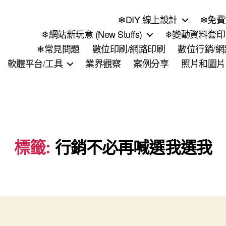
❄DIY 線上設計
❄免費
❄網站新玩意 (New Stuffs)
❄變動資料套印 (
❄常見問題
數位印刷/網路印刷
數位行銷/
軟體平台/工具
業界觀察
案例分享
照片和圖片
標籤:
行銷不必再喊選我選我