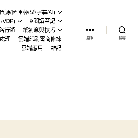
資源(圖庫/版型/字體/AI)
VDP)
❄閱讀筆記
網路行銷
紙創意與技巧
處理
雲端印刷電商修練
選單
搜尋
雲端應用
雜記