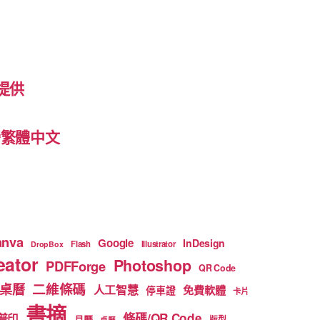
提供
 台灣繁體中文
anva
Google
InDesign
Flash
Illustrator
DropBox
ator
Photoshop
PDFForge
QR Code
二維條碼
桌曆
人工智慧
免費軟體
停車證
卡片
書摘
條碼/QR Code
普印
月曆
版型
桌曆