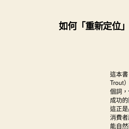
s
i
e
d
e
t
s
I
n
t
如何「重新定位」品
t
n
g
e
e
r
r
這本書
Trout
個詞，
成功的
這正是
消費者
能自然