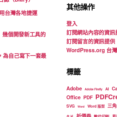
c
a
u
其他操作
e
gr
T
用台灣各地捷運
b
a
u
登入
o
m
b
訂閱網站內容的資訊
o
e
d-ins）幾個開發新工具的
訂閱留言的資訊提供
k
WordPress.org
裡，為自己寫下一套最
標籤
Adobe
C
AI
Adobe Firefly
PDFCre
Office
PDF
三角
SVG
Word 版型
Word
折價券
數位印刷
易
名片