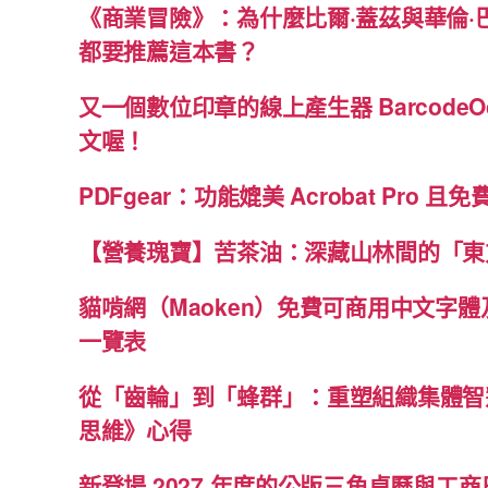
《商業冒險》：為什麼比爾·蓋茲與華倫·
都要推薦這本書？
又一個數位印章的線上產生器 BarcodeO
文喔！
PDFgear：功能媲美 Acrobat Pro 且
【營養瑰寶】苦茶油：深藏山林間的「東
貓啃網（Maoken）免費可商用中文字
一覽表
從「齒輪」到「蜂群」：重塑組織集體智
思維》心得
新登場 2027 年度的公版三角桌曆與工商日