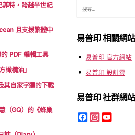
搜
巴菲特，跨越半世紀
喊
尋
選
關
我
cean 且支援繁體中
鍵
易普印 相關網
選
字:
我》”
免費的 PDF 編輯工具
易普印 官方網站
方橄欖油」
易普印 設計雲
體及其自家字體的下載
易普印 社群網
慧（GQ）的《蜂巢
F
In
Y
a
st
o
誌（Diary）