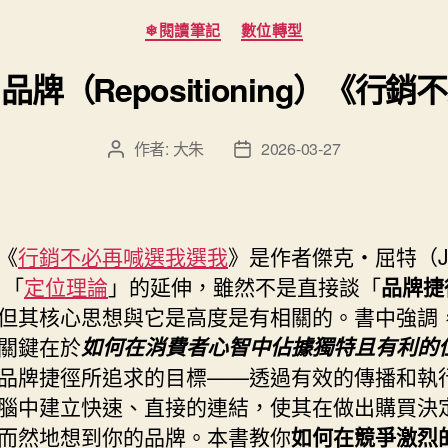
分
❄閱讀筆記
數位轉型
類
牌（Repositioning）《行
作者:
大朱
2026-03-27
文
文
章
章
作
發
者
佈
日
《
行銷不必再喊選我選我
》是作者傑克‧屈特（Ja
期
）「
定位理論
」的延伸，雖然不是直接談「
品牌捷
但其核心思想與它是高度是有相關的。書中強調
關鍵在於
如何在消費者心智中佔據獨特且有利的
品牌捷徑所追求的目標——透過有效的傳播和執
腦中建立快速、直接的連結，使其在做出購買決
而然地想到你的品牌。本書教你
如何在競爭激烈