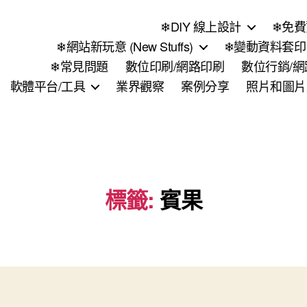
❄DIY 線上設計
❄免費
❄網站新玩意 (New Stuffs)
❄變動資料套印 (
❄常見問題
數位印刷/網路印刷
數位行銷/
軟體平台/工具
業界觀察
案例分享
照片和圖片
標籤:
賓果