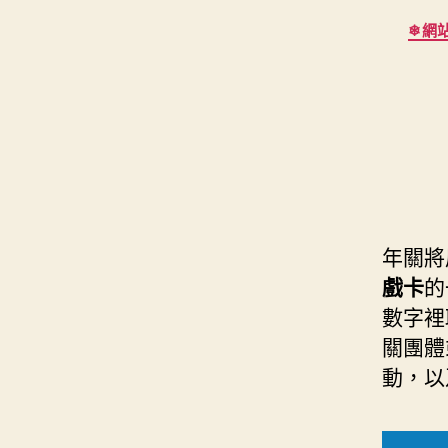
s
i
e
d
❄網站
e
t
s
I
n
t
t
n
g
e
e
r
r
年關將
戲卡
的
數字裡
關團體
動，以