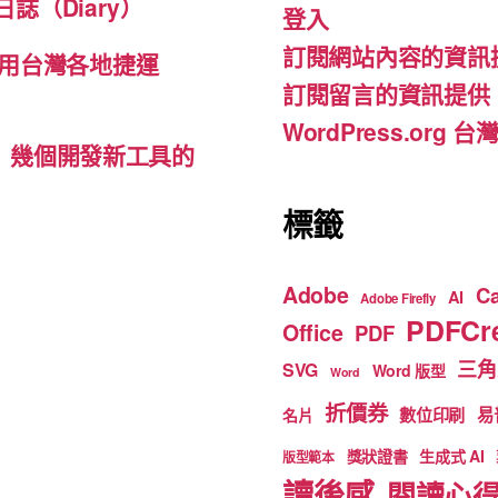
誌（Diary）
登入
o
m
b
訂閱網站內容的資訊
o
e
用台灣各地捷運
訂閱留言的資訊提供
k
WordPress.org
d-ins）幾個開發新工具的
標籤
Adobe
C
AI
Adobe Firefly
PDFCre
Office
PDF
三角
SVG
Word 版型
Word
折價券
數位印刷
易
名片
獎狀證書
生成式 AI
版型範本
讀後感
閱讀心