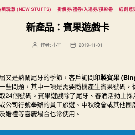
分
新玩意 (NEW STUFFS)
折價券/禮券/入場券/摸彩卷
紙創意
類
新產品：賓果遊戲卡
作者:
小宜
2019-11-01
文
文
章
章
作
發
者
佈
日
屆又是熱鬧尾牙的季節，客戶詢問
印製賓果 (Bin
期
一些問題，其中一項是需要隨機產生賓果號碼，從 
取24個號碼。賓果遊戲除了尾牙、春酒活動上採
或公司行號舉辦的員工旅遊、中秋晚會或其他團
及婚禮等喜慶場合也常使用。