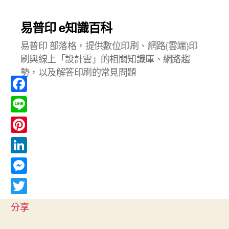
易普印 e知識百科
易普印 部落格，提供數位印刷、網路(雲端)印
刷與線上「設計雲」的相關知識庫、網路趨
勢，以及解答印刷的常見問題
F
a
L
c
i
P
e
n
i
L
b
e
n
i
o
M
t
n
o
e
T
e
分享
k
k
s
w
r
e