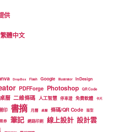
提供
 台灣繁體中文
anva
Google
InDesign
Flash
Illustrator
DropBox
ator
Photoshop
PDFForge
QR Code
二維條碼
桌曆
人工智慧
免費軟體
停車證
卡片
書摘
條碼/QR Code
普印
月曆
版型
桌曆
筆記
線上設計
設計雲
網路印刷
票券
得