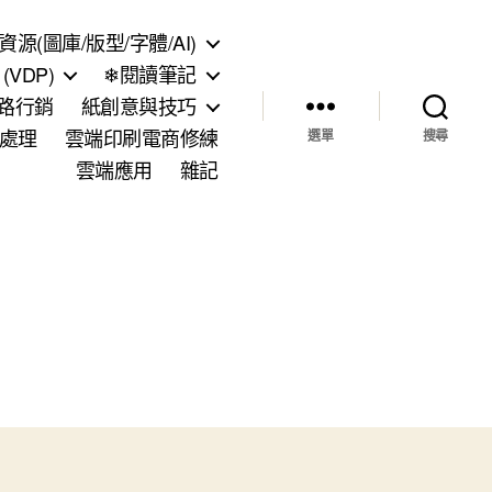
資源(圖庫/版型/字體/AI)
VDP)
❄閱讀筆記
網路行銷
紙創意與技巧
處理
雲端印刷電商修練
選單
搜尋
雲端應用
雜記