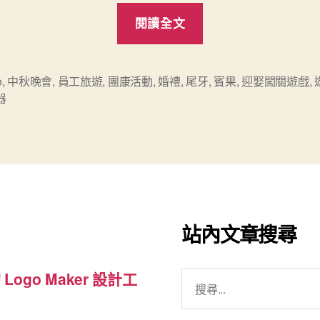
“新
閱讀全文
產
品：
賓
o
,
中秋晚會
,
員工旅遊
,
團康活動
,
婚禮
,
尾牙
,
賓果
,
迎娶闖關遊戲
,
器
果
遊
戲
卡”
站內文章搜尋
搜
 Logo Maker 設計工
尋