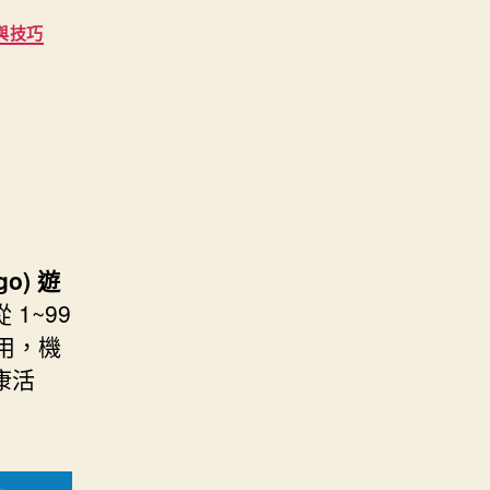
與技巧
go) 遊
1~99
用，機
康活