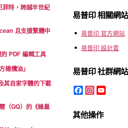
關
巴菲特，跨越半世紀
鍵
易普印 相關網
字:
cean 且支援繁體中
易普印 官方網站
易普印 設計雲
免費的 PDF 編輯工具
方橄欖油」
易普印 社群網
體及其自家字體的下載
F
In
Y
a
st
o
c
a
u
慧（GQ）的《蜂巢
其他操作
e
gr
T
b
a
u