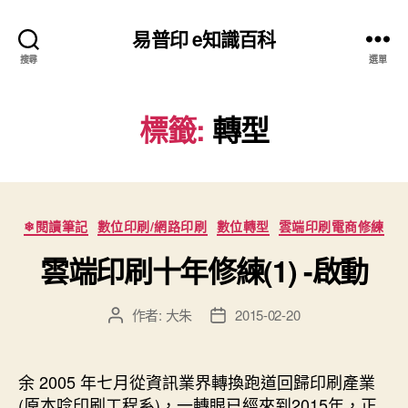
易普印 e知識百科
搜尋
選單
標籤:
轉型
分
❄閱讀筆記
數位印刷/網路印刷
數位轉型
雲端印刷電商修練
類
雲端印刷十年修練(1) -啟動
作者:
大朱
2015-02-20
文
文
章
章
作
發
者
佈
余 2005 年七月從資訊業界轉換跑道回歸印刷產業
日
(原本唸印刷工程系)，一轉眼已經來到2015年，正