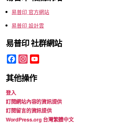
字:
易普印 官方網站
易普印 設計雲
易普印 社群網站
F
In
Y
a
st
o
c
a
u
其他操作
e
gr
T
登入
b
a
u
訂閱網站內容的資訊提供
o
m
b
訂閱留言的資訊提供
o
e
WordPress.org 台灣繁體中文
k