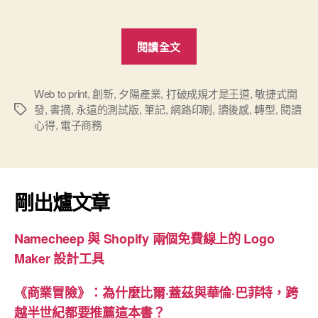
“雲
閱讀全文
端
印
刷
Web to print
,
創新
,
夕陽產業
,
打破成規才是王道
,
敏捷式開
發
,
書摘
,
永遠的測試版
,
筆記
,
網路印刷
,
讀後感
,
轉型
,
閱讀
標
十
心得
,
電子商務
籤
年
修
練
(1)
剛出爐文章
-
啟
Namecheep 與 Shopify 兩個免費線上的 Logo
動”
Maker 設計工具
《商業冒險》：為什麼比爾·蓋茲與華倫·巴菲特，跨
越半世紀都要推薦這本書？