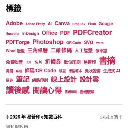
標籤
Adobe
Canva
Google
AI
Adobe Firefly
Flash
DropBox
PDFCreator
Office
PDF
InDesign
Illustrator
Photoshop
PDFForge
SVG
QR Code
Word
二維條碼
三角桌曆
人工智慧
Word 版型
停車證
書摘
折價券
免費軟體
數位印刷
易普印
名片
卡片
條碼/QR Code
獎狀證書
生成式 AI
月曆
版型
版型範本
桌曆
筆記
線上設計
設計雲
網路印刷
票券
讀後感
閱讀心得
雲端硬碟
雲端印刷
© 2026 年
易普印 e知識百科
返回頂端
↑
隱私權政策