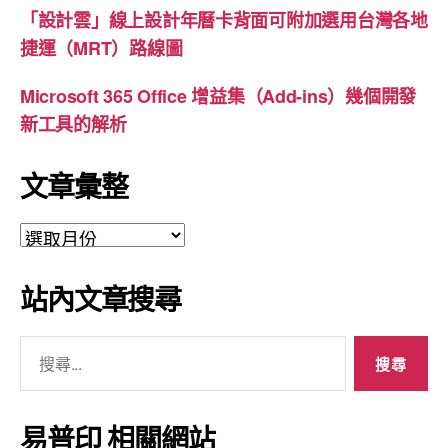
「設計雲」線上設計年曆卡背面可附加選用台灣各地
捷運（MRT）路線圖
Microsoft 365 Office 增益集（Add-ins）幾個開發
新工具的解析
文章彙整
文
章
彙
站內文章搜尋
整
搜
尋
關
鍵
易普印 相關網站