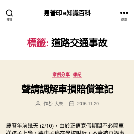
易普印 e知識百科
搜尋
選單
標籤:
道路交通事故
分
案例分享
雜記
類
聲請調解車損賠償筆記
作者:
大朱
2015-11-20
文
文
章
章
作
發
者
佈
農曆年前幾天 (2/10)，由於正值寒假期間不必開車
日
送孩子上學，將車子停在學校附近，不幸被車禍事