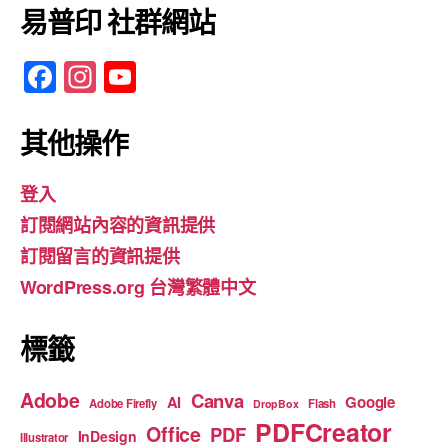
易普印 社群網站
F
In
Y
a
st
o
c
a
u
其他操作
e
gr
T
登入
b
a
u
訂閱網站內容的資訊提供
o
m
b
訂閱留言的資訊提供
o
e
WordPress.org 台灣繁體中文
k
標籤
Adobe
Canva
Google
AI
Adobe Firefly
Flash
DropBox
PDFCreator
Office
PDF
InDesign
Illustrator