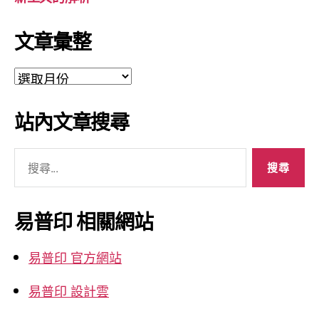
文章彙整
文
章
彙
站內文章搜尋
整
搜
尋
關
鍵
易普印 相關網站
字:
易普印 官方網站
易普印 設計雲