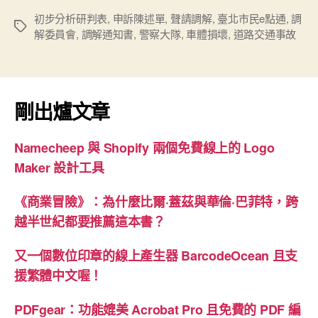
解
初步分析研判表
,
申訴陳述單
,
聲請調解
,
臺北市民e點通
,
調
標
解委員會
,
調解通知書
,
警察大隊
,
車體損壞
,
道路交通事故
車
籤
損
賠
償
剛出爐文章
筆
記”
Namecheep 與 Shopify 兩個免費線上的 Logo
Maker 設計工具
《商業冒險》：為什麼比爾·蓋茲與華倫·巴菲特，跨
越半世紀都要推薦這本書？
又一個數位印章的線上產生器 BarcodeOcean 且支
援繁體中文喔！
PDFgear：功能媲美 Acrobat Pro 且免費的 PDF 編