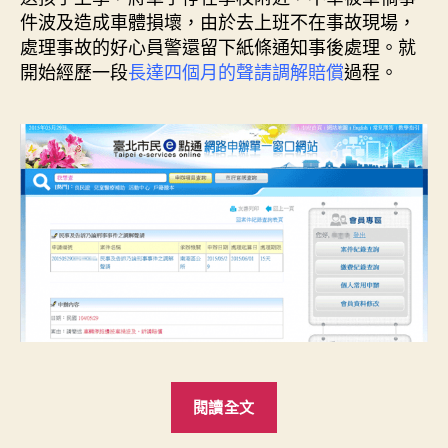
期
件波及造成車體損壞，由於去上班不在事故現場，
處理事故的好心員警還留下紙條通知事後處理。就
開始經歷一段
長達四個月的聲請調解賠償
過程。
“聲
閱讀全文
請
調