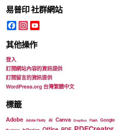
易普印 社群網站
F
In
Y
a
st
o
c
a
u
其他操作
e
gr
T
登入
b
a
u
訂閱網站內容的資訊提供
o
m
b
訂閱留言的資訊提供
o
e
WordPress.org 台灣繁體中文
k
標籤
Adobe
Canva
Google
AI
Adobe Firefly
Flash
DropBox
PDFCreator
Office
PDF
InDesign