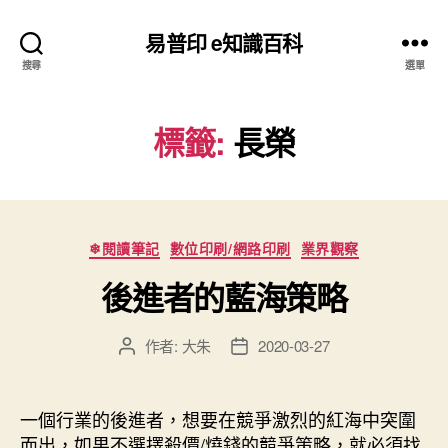
易普印 e知識百科
搜尋
選單
標籤:
長榮
分
❄閱讀筆記
數位印刷/網路印刷
業界觀察
類
後進者的藍海策略
作者:
大朱
2020-03-27
文
文
章
章
作
發
者
佈
一個行業的後進者，想要在競爭激烈的紅海中突圍
日
而出，如果不選擇殺價/燒錢的競爭策略，就必須找