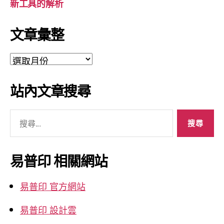
新工具的解析
文章彙整
文
章
彙
站內文章搜尋
整
搜
尋
關
鍵
易普印 相關網站
字:
易普印 官方網站
易普印 設計雲