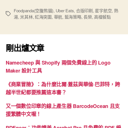
者
的
Foodpanda(空腹熊貓)
,
Uber Eats
,
合版印刷
,
星宇航空
,
熱
標
湯
,
米其林
,
紅海突圍
,
華航
,
藍海策略
,
長榮
,
高檔餐點
藍
籤
海
策
略”
剛出爐文章
Namecheep 與 Shopify 兩個免費線上的 Logo
Maker 設計工具
《商業冒險》：為什麼比爾·蓋茲與華倫·巴菲特，跨
越半世紀都要推薦這本書？
又一個數位印章的線上產生器 BarcodeOcean 且支
援繁體中文喔！
PDFgear：功能媲美 Acrobat Pro 且免費的 PDF 編