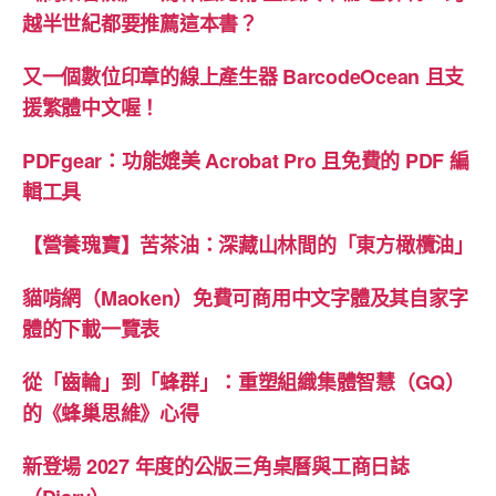
具-
越半世紀都要推薦這本書？
Aviary”
又一個數位印章的線上產生器 BarcodeOcean 且支
援繁體中文喔！
PDFgear：功能媲美 Acrobat Pro 且免費的 PDF 編
輯工具
【營養瑰寶】苦茶油：深藏山林間的「東方橄欖油」
貓啃網（Maoken）免費可商用中文字體及其自家字
體的下載一覽表
從「齒輪」到「蜂群」：重塑組織集體智慧（GQ）
的《蜂巢思維》心得
新登場 2027 年度的公版三角桌曆與工商日誌