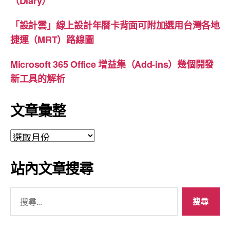
（Diary）
「設計雲」線上設計年曆卡背面可附加選用台灣各地
捷運（MRT）路線圖
Microsoft 365 Office 增益集（Add-ins）幾個開發
新工具的解析
文章彙整
文
章
彙
站內文章搜尋
整
搜
尋
關