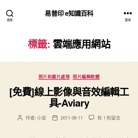
易普印 e知識百科
搜尋
選單
標籤:
雲端應用網站
分
照片和圖片處理
照片編輯軟體
類
[免費]線上影像與音效編輯工
具-Aviary
在
作者:
小宜
2011-09-11
有 1 則留言
文
文
〈[免
章
章
費]
作
發
線