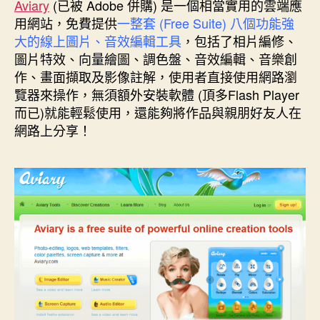
者
佈
Aviary
(已被 Adobe 併購) 是一個相當實用的雲端應
上
日
用網站，免費提供
一整套 (Free Suite) 八個功能強
影
期
大的線上圖片、音效編輯工具
，包括了
相片編修、
像
圖片特效、向量繪圖、調色盤、音效編輯、
音樂創
與
作、畫面擷取及影像註解，使用者直接使用網路瀏
音
覽器來操作，無須額外安裝軟體 (頂多Flash Player
效
編
而已)就能輕鬆使用，還能夠將作品與親朋好友人在
輯
網路上分享！
工
具-
Aviary〉
中