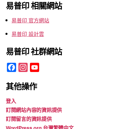
鍵
易普印 相關網站
字:
易普印 官方網站
易普印 設計雲
易普印 社群網站
F
In
Y
a
st
o
c
a
u
其他操作
e
gr
T
登入
b
a
u
訂閱網站內容的資訊提供
o
m
b
訂閱留言的資訊提供
o
e
WordPress.org 台灣繁體中文