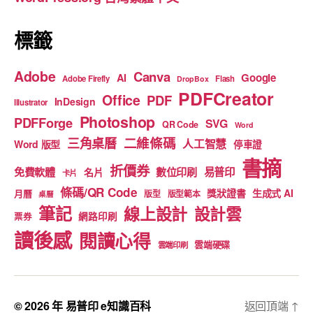
k
標籤
Adobe
Canva
Google
AI
Adobe Firefly
Flash
DropBox
PDFCreator
Office
PDF
InDesign
Illustrator
Photoshop
PDFForge
SVG
QR Code
Word
二維條碼
三角桌曆
人工智慧
Word 版型
停車證
書摘
折價券
免費軟體
數位印刷
易普印
名片
卡片
條碼/QR Code
獎狀證書
生成式 AI
月曆
版型
版型範本
桌曆
筆記
線上設計
設計雲
網路印刷
票券
讀後感
閱讀心得
雲端硬碟
雲端印刷
© 2026 年
易普印 e知識百科
返回頂端
↑