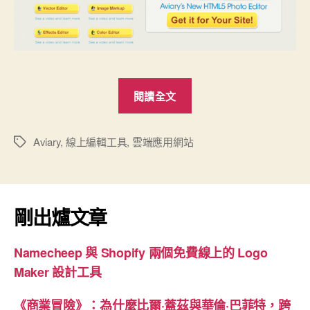
“[免
閱讀全文
費]
線
上
Aviary
,
線上編輯工具
,
雲端應用網站
標
籤
影
像
與
剛出爐文章
音
效
Namecheep 與 Shopify 兩個免費線上的 Logo
編
Maker 設計工具
輯
工
《商業冒險》：為什麼比爾·蓋茲與華倫·巴菲特，跨