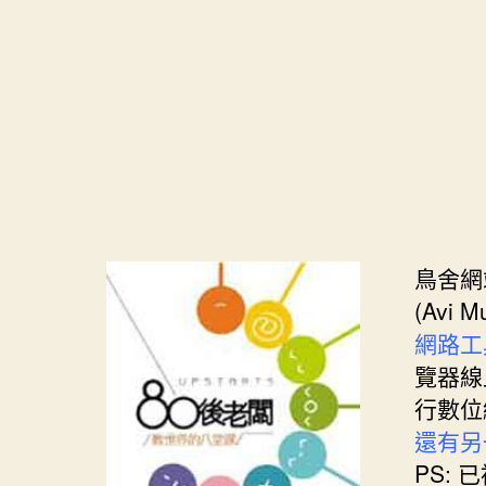
s
i
e
d
e
t
s
I
n
t
t
n
g
e
e
r
r
鳥舍網站
(Avi 
網路工
覽器線
行數位編
還有另
PS: 已