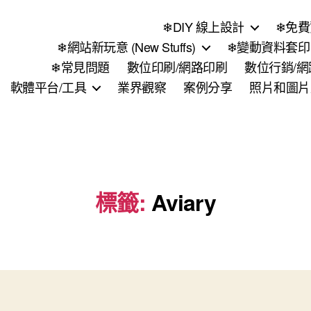
❄DIY 線上設計
❄免費
❄網站新玩意 (New Stuffs)
❄變動資料套印 (
❄常見問題
數位印刷/網路印刷
數位行銷/
軟體平台/工具
業界觀察
案例分享
照片和圖片
標籤:
Aviary