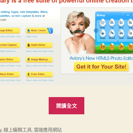
“[免
閱讀全文
費]
線
上
y
,
線上編輯工具
,
雲端應用網站