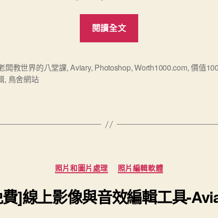
“Aviary.com
閱讀全文
鳥
舍
網
後老闆教世界的八堂課
,
Aviary
,
Photoshop
,
Worth1000.com
,
價值10
輯
,
鳥舍網站
站
的
創
業
故
事”
分
照片和圖片處理
照片編輯軟體
類
免費]線上影像與音效編輯工具-Avia