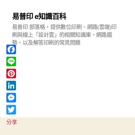
易普印 e知識百科
易普印 部落格，提供數位印刷、網路(雲端)印
刷與線上「設計雲」的相關知識庫、網路趨
勢，以及解答印刷的常見問題
F
a
L
c
i
P
e
n
i
L
b
e
n
i
o
M
t
n
o
e
T
e
分享
k
k
s
w
r
e