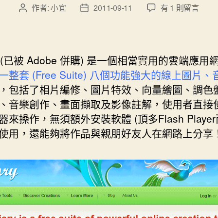
在
作者:
小宜
2011-09-11
有 1 則留言
文
文
〈[免
章
章
費]
作
發
線
者
佈
上
日
(已被 Adobe 併購) 是一個相當實用的雲端應用
影
期
一整套 (Free Suite) 八個功能強大的線上圖片
像
，包括了
相片編修、圖片特效、向量繪圖、調色
與
音
、
音樂創作、畫面擷取及影像註解，使用者直接
效
來操作，無須額外安裝軟體 (頂多Flash Playe
編
使用，還能夠將作品與親朋好友人在網路上分享
輯
工
具-
Aviary〉
中