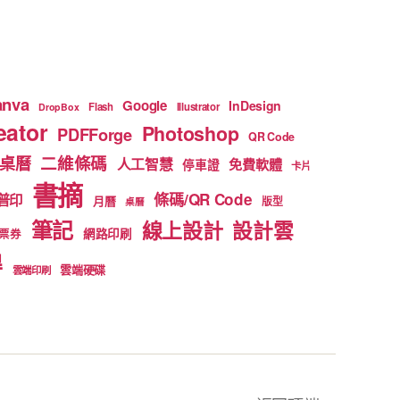
anva
Google
InDesign
Flash
Illustrator
DropBox
ator
Photoshop
PDFForge
QR Code
二維條碼
桌曆
人工智慧
免費軟體
停車證
卡片
書摘
條碼/QR Code
普印
月曆
版型
桌曆
筆記
線上設計
設計雲
網路印刷
票券
得
雲端硬碟
雲端印刷