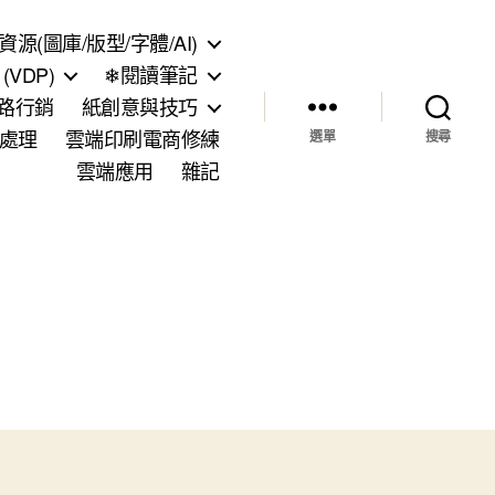
資源(圖庫/版型/字體/AI)
VDP)
❄閱讀筆記
網路行銷
紙創意與技巧
處理
雲端印刷電商修練
選單
搜尋
雲端應用
雜記