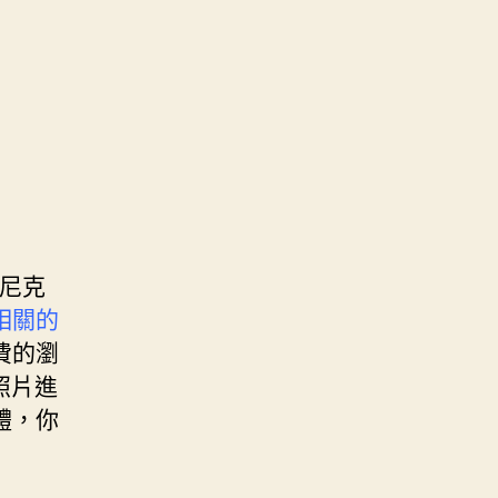
奇尼克
相關的
費的瀏
照片進
軟體，你