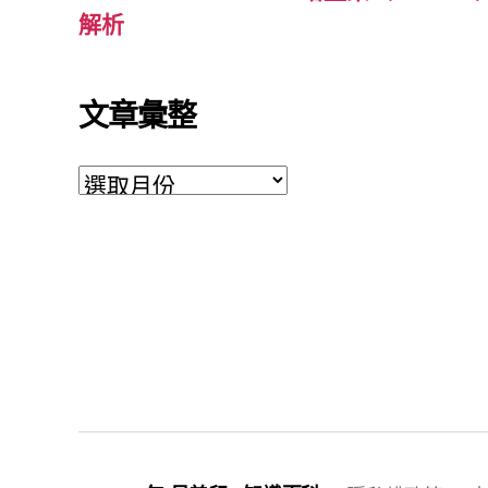
解析
文章彙整
文
章
彙
整