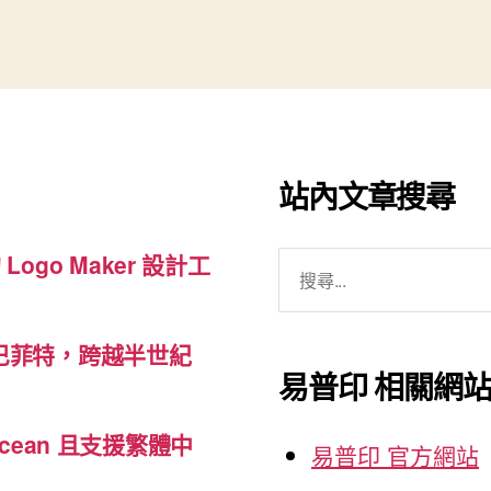
影
像
與
音
效
編
站內文章搜尋
輯
工
搜
 Logo Maker 設計工
具-
尋
Aviary”
關
巴菲特，跨越半世紀
鍵
易普印 相關網
字:
cean 且支援繁體中
易普印 官方網站