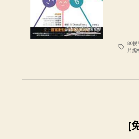
80
標
片編
籤
[