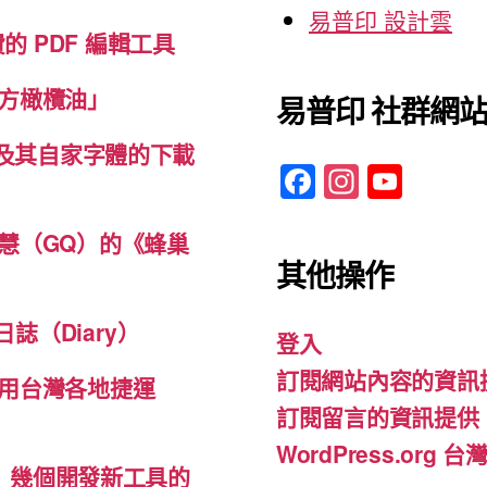
易普印 設計雲
免費的 PDF 編輯工具
方橄欖油」
易普印 社群網
體及其自家字體的下載
F
In
Y
a
st
o
c
a
u
慧（GQ）的《蜂巢
其他操作
e
gr
T
b
a
u
誌（Diary）
登入
o
m
b
訂閱網站內容的資訊
o
e
用台灣各地捷運
訂閱留言的資訊提供
k
WordPress.org
d-ins）幾個開發新工具的