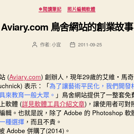
分
❄閱讀筆記
照片編輯軟體
類
Aviary.com 鳥舍網站的創業故事
作者:
小宜
2011-09-25
文
文
章
章
作
發
者
佈
日
 (
Aviary.com
) 創辦人，現年29歲的艾維‧馬
期
Muchnick) 表示：「
為了讓藝術平民化，我們開發
具來教育一般大眾。
」鳥舍網站提供了一整套免
上軟體 (
詳見軟體工具介紹文章
)，讓使用者可對
輯。也就是說，除了 Adobe 的 Photoshop 
一種選擇
，而且不貴。
被 Adobe 併購了(2014)。