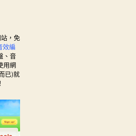
網站，免
、音效編
盤、音
使用網
r而已)就
！