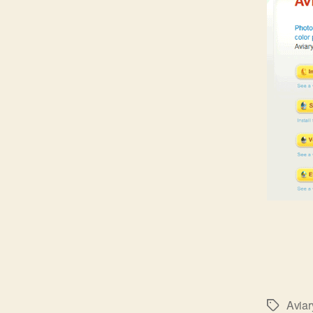
Aviar
標