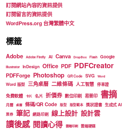
訂閱網站內容的資訊提供
o
m
b
訂閱留言的資訊提供
o
e
WordPress.org 台灣繁體中文
k
標籤
Adobe
Canva
Google
AI
Adobe Firefly
Flash
DropBox
PDFCreator
Office
PDF
InDesign
Illustrator
Photoshop
PDFForge
SVG
QR Code
Word
二維條碼
三角桌曆
人工智慧
Word 版型
停車證
書摘
折價券
免費軟體
數位印刷
易普印
名片
卡片
條碼/QR Code
獎狀證書
生成式 AI
月曆
版型
版型範本
桌曆
筆記
線上設計
設計雲
網路印刷
票券
讀後感
閱讀心得
雲端硬碟
雲端印刷