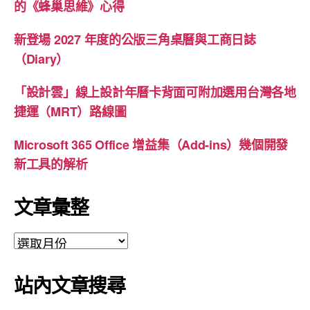
的《蜂巢思維》心得
新登場 2027 年度的公版三角桌曆與工商日誌
（Diary）
「設計雲」線上設計年曆卡背面可附加選用台灣各地
捷運（MRT）路線圖
Microsoft 365 Office 增益集（Add-ins）幾個開發
新工具的解析
文章彙整
文
章
彙
站內文章搜尋
整