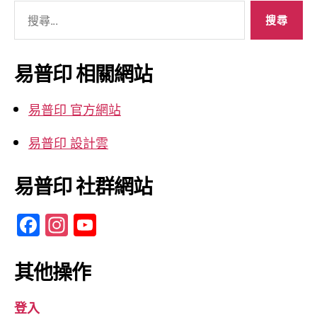
搜
尋
關
鍵
易普印 相關網站
字:
易普印 官方網站
易普印 設計雲
易普印 社群網站
F
In
Y
a
st
o
c
a
u
其他操作
e
gr
T
登入
b
a
u