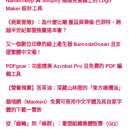
Namecheep 與 Shopify 兩個免費線上的 Logo
工
Maker 設計工具
具
《商業冒險》：為什麼比爾·蓋茲與華倫·巴菲特，跨
的
越半世紀都要推薦這本書？
解
析”
又一個數位印章的線上產生器 BarcodeOcean 且支
援繁體中文喔！
PDFgear：功能媲美 Acrobat Pro 且免費的 PDF 編
輯工具
【營養瑰寶】苦茶油：深藏山林間的「東方橄欖油」
貓啃網（Maoken）免費可商用中文字體及其自家字
體的下載一覽表
從「齒輪」到「蜂群」：重塑組織集體智慧（GQ）