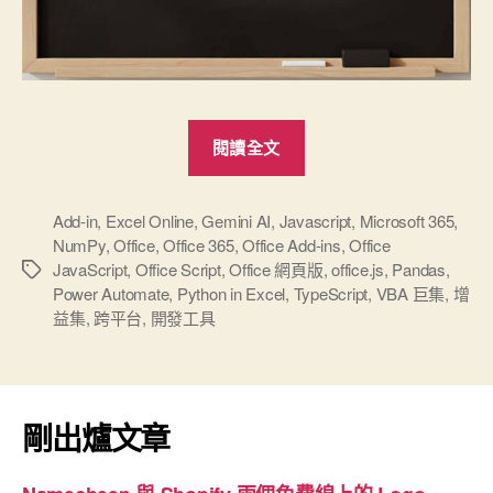
“Microsoft
閱讀全文
365
Office
增
Add-in
,
Excel Online
,
Gemini AI
,
Javascript
,
Microsoft 365
,
NumPy
,
Office
,
Office 365
,
Office Add-ins
,
Office
益
JavaScript
,
Office Script
,
Office 網頁版
,
office.js
,
Pandas
,
標
集
Power Automate
,
Python in Excel
,
TypeScript
,
VBA 巨集
,
增
籤
（Add-
益集
,
跨平台
,
開發工具
ins）
幾
個
剛出爐文章
開
發
新