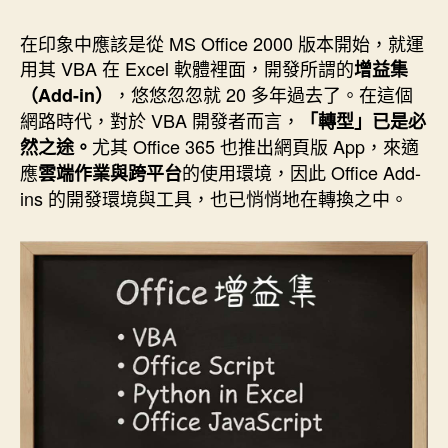
作
發
者
佈
在印象中應該是從 MS Office 2000 版本開始，就運
日
用其 VBA 在 Excel 軟體裡面，開發所謂的
增益集
期
，悠悠忽忽就 20 多年過去了。在這個
（Add-in）
網路時代，對於 VBA 開發者而言，
「轉型」已是必
尤其 Office 365 也推出網頁版 App，來適
然之途。
應
的使用環境，因此 Office Add-
雲端作業與跨平台
ins 的開發環境與工具，也已悄悄地在轉換之中。