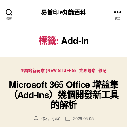
易普印 e知識百科
搜尋
選單
標籤:
Add-in
分
❄網站新玩意 (NEW STUFFS)
業界觀察
雜記
類
Microsoft 365 Office 增益集
（Add-ins）幾個開發新工具
的解析
作者:
小宜
2026-06-05
文
文
章
章