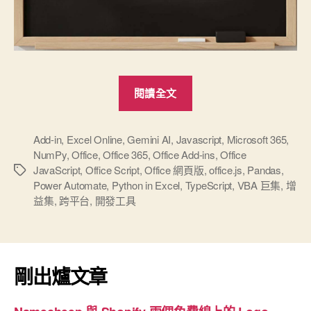
“Microsoft
閱讀全文
365
Office
增
Add-in
,
Excel Online
,
Gemini AI
,
Javascript
,
Microsoft 365
,
NumPy
,
Office
,
Office 365
,
Office Add-ins
,
Office
益
JavaScript
,
Office Script
,
Office 網頁版
,
office.js
,
Pandas
,
標
集
Power Automate
,
Python in Excel
,
TypeScript
,
VBA 巨集
,
增
籤
（Add-
益集
,
跨平台
,
開發工具
ins）
幾
個
剛出爐文章
開
發
新