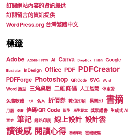
訂閱網站內容的資訊提供
o
m
b
訂閱留言的資訊提供
o
e
WordPress.org 台灣繁體中文
k
標籤
Adobe
Canva
Google
AI
Adobe Firefly
Flash
DropBox
PDFCreator
Office
PDF
InDesign
Illustrator
Photoshop
PDFForge
SVG
QR Code
Word
二維條碼
三角桌曆
人工智慧
Word 版型
停車證
書摘
折價券
免費軟體
數位印刷
易普印
名片
卡片
條碼/QR Code
獎狀證書
生成式 AI
月曆
版型
版型範本
桌曆
筆記
線上設計
設計雲
網路印刷
票券
讀後感
閱讀心得
雲端硬碟
雲端印刷