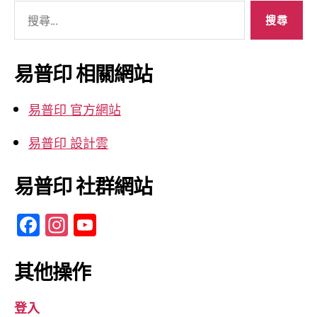
搜
尋
關
鍵
易普印 相關網站
字:
易普印 官方網站
易普印 設計雲
易普印 社群網站
F
In
Y
a
st
o
c
a
u
其他操作
e
gr
T
登入
b
a
u