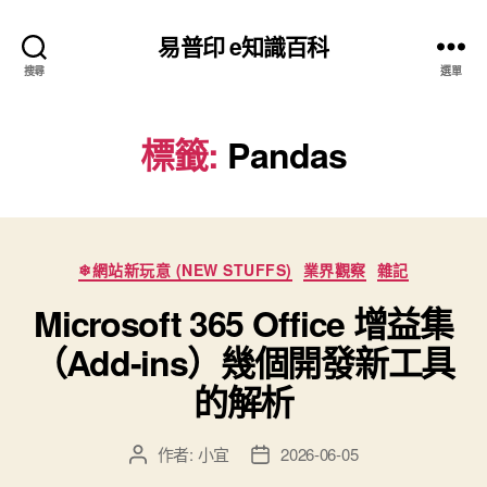
易普印 e知識百科
搜尋
選單
標籤:
Pandas
分
❄網站新玩意 (NEW STUFFS)
業界觀察
雜記
類
Microsoft 365 Office 增益集
（Add-ins）幾個開發新工具
的解析
作者:
小宜
2026-06-05
文
文
章
章