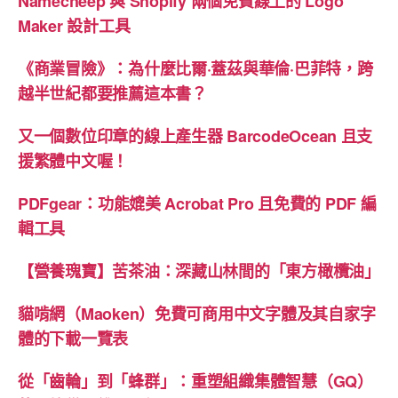
Namecheep 與 Shopify 兩個免費線上的 Logo
工
Maker 設計工具
具
《商業冒險》：為什麼比爾·蓋茲與華倫·巴菲特，跨
的
越半世紀都要推薦這本書？
解
析”
又一個數位印章的線上產生器 BarcodeOcean 且支
援繁體中文喔！
PDFgear：功能媲美 Acrobat Pro 且免費的 PDF 編
輯工具
【營養瑰寶】苦茶油：深藏山林間的「東方橄欖油」
貓啃網（Maoken）免費可商用中文字體及其自家字
體的下載一覽表
從「齒輪」到「蜂群」：重塑組織集體智慧（GQ）