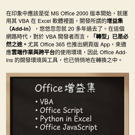
作
發
者
佈
在印象中應該是從 MS Office 2000 版本開始，就運
日
用其 VBA 在 Excel 軟體裡面，開發所謂的
增益集
期
，悠悠忽忽就 20 多年過去了。在這個
（Add-in）
網路時代，對於 VBA 開發者而言，
「轉型」已是必
尤其 Office 365 也推出網頁版 App，來適
然之途。
應
的使用環境，因此 Office Add-
雲端作業與跨平台
ins 的開發環境與工具，也已悄悄地在轉換之中。