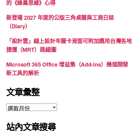
的《蜂巢思維》心得
新登場 2027 年度的公版三角桌曆與工商日誌
（Diary）
「設計雲」線上設計年曆卡背面可附加選用台灣各地
捷運（MRT）路線圖
Microsoft 365 Office 增益集（Add-ins）幾個開發
新工具的解析
文章彙整
文
章
彙
站內文章搜尋
整