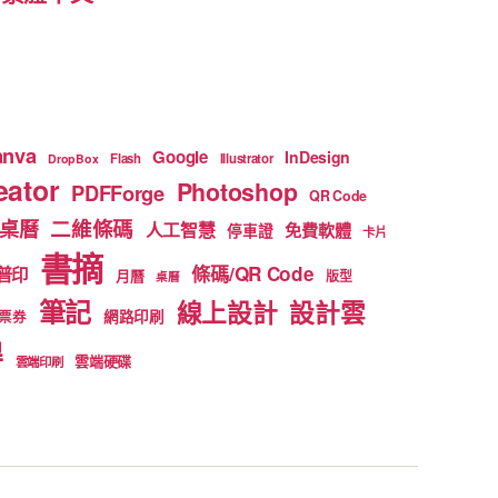
anva
Google
InDesign
Flash
Illustrator
DropBox
ator
Photoshop
PDFForge
QR Code
二維條碼
桌曆
人工智慧
免費軟體
停車證
卡片
書摘
條碼/QR Code
普印
月曆
版型
桌曆
筆記
線上設計
設計雲
網路印刷
票券
得
雲端硬碟
雲端印刷