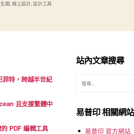
文生圖
,
線上設計
,
設計工具
具
Microsoft
Designer”
站內文章搜尋
搜
巴菲特，跨越半世紀
尋
關
cean 且支援繁體中
鍵
易普印 相關網
字:
免費的 PDF 編輯工具
易普印 官方網站