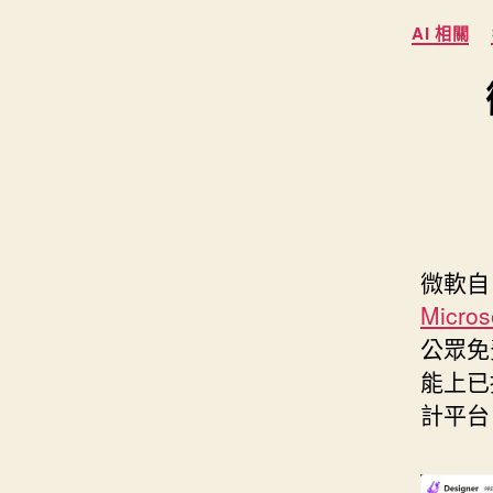
s
i
e
d
AI 相關
e
t
s
I
n
t
t
n
g
e
e
r
r
微軟自 
Micros
公眾免
能上已
計平