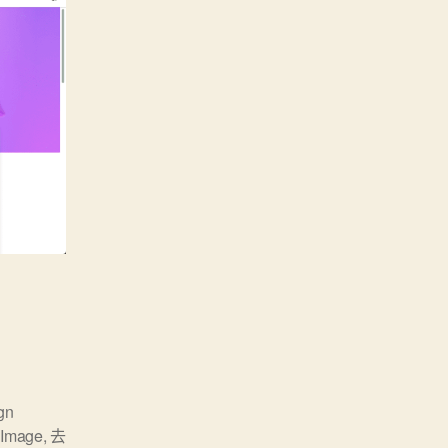
gn
o Image
,
去