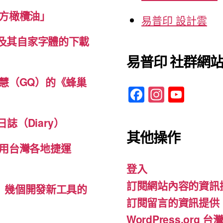
方橄欖油」
易普印 設計雲
體及其自家字體的下載
易普印 社群網
慧（GQ）的《蜂巢
F
In
Y
a
st
o
c
a
u
誌（Diary）
其他操作
e
gr
T
用台灣各地捷運
b
a
u
登入
o
m
b
訂閱網站內容的資訊
o
e
d-ins）幾個開發新工具的
訂閱留言的資訊提供
k
WordPress.org