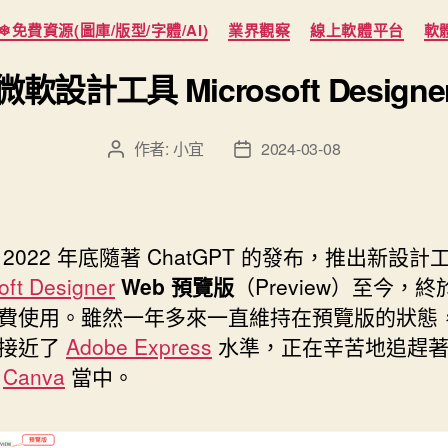
分
❄免費資源(圖庫/版型/字體/AI)
業界觀察
線上軟體平台
軟
類
微軟設計工具 Microsoft Designe
作者:
小宜
2024-03-08
文
文
章
章
作
發
者
佈
日
2022 年底隨著 ChatGPT 的發布，推出新設計
期
oft Designer
Web 預覽版
（Preview）至今，
費使用。雖然一年多來一直維持在預覽版的狀態
接近了
Adobe Express
水準，正在辛苦地追趕著
台
Canva
當中。