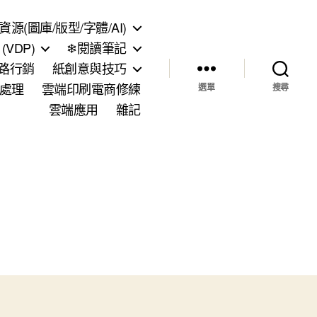
資源(圖庫/版型/字體/AI)
VDP)
❄閱讀筆記
網路行銷
紙創意與技巧
處理
雲端印刷電商修練
選單
搜尋
雲端應用
雜記