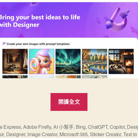
“微
閱讀全文
軟
設
計
e Express
,
Adobe Firefly
,
AI 小幫手
,
Bing
,
ChatGPT
,
Copilot
,
Desi
or
,
Designer
,
Image Creator
,
Microsoft 365
,
Sticker Creator
,
Text t
工