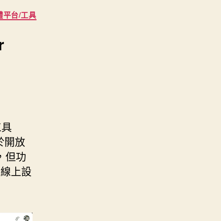
體平台/工具
r
工具
終於開放
，但功
線上設