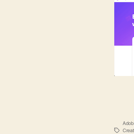
Adob
Creat
標