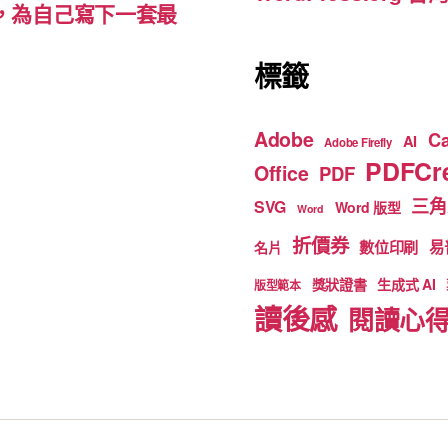
裡，為自己寫下一套最
標籤
Adobe
C
AI
Adobe Firefly
PDFCre
Office
PDF
三角
SVG
Word 版型
Word
折價券
數位印刷
易
名片
獎狀證書
生成式 AI
版型範本
讀後感
閱讀心