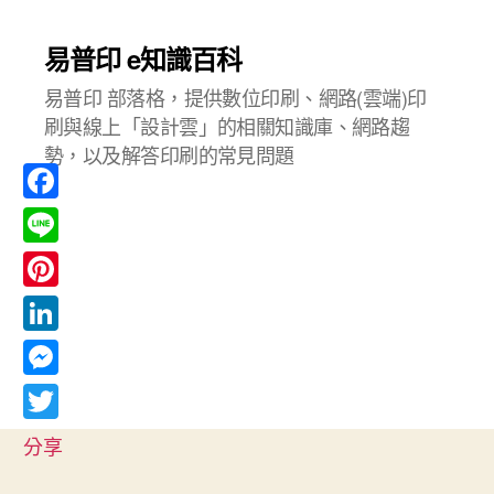
易普印 e知識百科
易普印 部落格，提供數位印刷、網路(雲端)印
刷與線上「設計雲」的相關知識庫、網路趨
勢，以及解答印刷的常見問題
F
a
L
c
i
P
e
n
i
L
b
e
n
i
o
M
t
n
o
e
T
e
分享
k
k
s
w
r
e