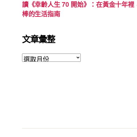
讀《幸齡人生 70 開始》：在黃金十年
棒的生活指南
文章彙整
文
章
彙
整