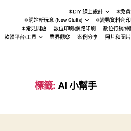
❄DIY 線上設計
❄免費
❄網站新玩意 (New Stuffs)
❄變動資料套印 (
❄常見問題
數位印刷/網路印刷
數位行銷/
軟體平台/工具
業界觀察
案例分享
照片和圖片
標籤:
AI 小幫手