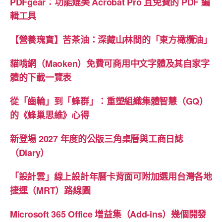
PDFgear：功能媲美 Acrobat Pro 且免費的 PDF 編
輯工具
【營養瑰寶】苦茶油：深藏山林間的「東方橄欖油」
貓啃網（Maoken）免費可商用中文字體及其自家字
體的下載一覽表
從「齒輪」到「蜂群」：重塑組織集體智慧（GQ）
的《蜂巢思維》心得
新登場 2027 年度的公版三角桌曆與工商日誌
（Diary）
「設計雲」線上設計年曆卡背面可附加選用台灣各地
捷運（MRT）路線圖
Microsoft 365 Office 增益集（Add-ins）幾個開發