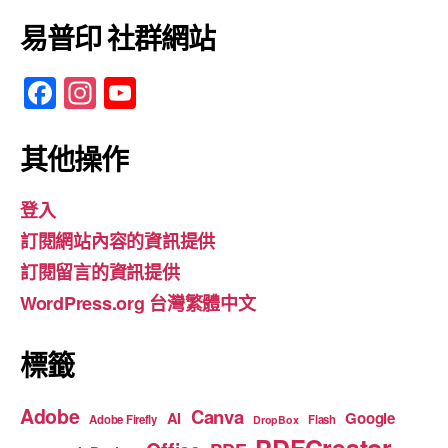
易普印 社群網站
F
In
Y
a
st
o
c
a
u
其他操作
e
gr
T
登入
b
a
u
訂閱網站內容的資訊提供
o
m
b
訂閱留言的資訊提供
o
e
WordPress.org 台灣繁體中文
k
標籤
Adobe
Canva
Google
AI
Adobe Firefly
Flash
DropBox