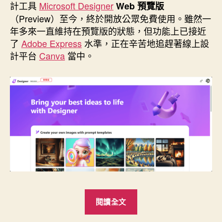
日
計工具
Microsoft Designer
Web 預覽版
期
（Preview）至今，終於開放公眾免費使用。雖然一
年多來一直維持在預覽版的狀態，但功能上已接近
了
Adobe Express
水準，正在辛苦地追趕著線上設
計平台
Canva
當中。
“微
閱讀全文
軟
設