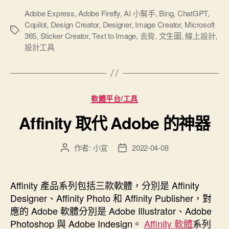
計
Adobe Express
,
Adobe Firefly
,
AI 小幫手
,
Bing
,
ChatGPT
,
Copilot
,
Design Creator
,
Designer
,
Image Creator
,
Microsoft
工
標
365
,
Sticker Creator
,
Text to Image
,
去背
,
文生圖
,
線上設計
,
具
籤
設計工具
Microsoft
Designer”
分
軟體平台/工具
類
Affinity 取代 Adobe 的神器
作者:
小宜
2022-04-08
文
文
章
章
作
發
者
佈
Affinity 產品系列包括三款軟體，分別是 Affinity
日
Designer、Affinity Photo 和 Affinity Publisher，對
期
應的 Adobe 軟體分別是 Adobe Illustrator、Adobe
Photoshop 與 Adobe Indesign。
Affinity 軟體
系列