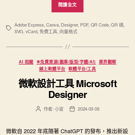
“Adobe
閱讀全文
Express
免
費
Adobe Express
,
Canva
,
Designer
,
PDF
,
QR Code
,
QR 碼
,
標
SVG
,
vCard
,
免費工具
,
向量格式
線
籤
上
QR
碼
分
AI 相關
❄免費資源(圖庫/版型/字體/AI)
業界觀察
產
類
線上軟體平台
軟體平台/工具
生
微軟設計工具 Microsoft
器”
Designer
作者:
小宜
2024-03-08
文
文
章
章
作
發
者
佈
微軟自 2022 年底隨著 ChatGPT 的發布，推出新設