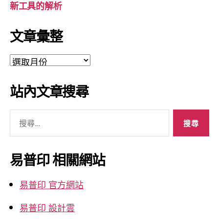
新工具的解析
文章彙整
文
章
彙
站內文章搜尋
整
搜
尋
關
鍵
易普印 相關網站
字:
易普印 官方網站
易普印 設計雲