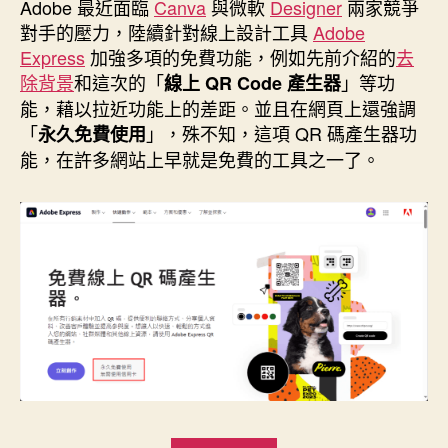
者
佈
Adobe 最近面臨
Canva
與微軟
Designer
兩家競爭
日
對手的壓力，陸續針對線上設計工具
Adobe
期
Express
加強多項的免費功能，例如先前介紹的
去
除背景
和這次的「
」等功
線上 QR Code 產生器
能，藉以拉近功能上的差距。並且在網頁上還強調
「
」，殊不知，這項 QR 碼產生器功
永久免費使用
能，在許多網站上早就是免費的工具之一了。