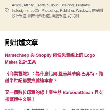
Adobe
Adobe
,
Affinity
,
Creative Cloud
,
Designer
,
Illustrator
,
InDesign
,
macOS
,
Photoshop
,
Publisher
,
Windows
,
向量圖
標
的
設計軟體
,
圖形編輯軟體
,
排版軟體
,
訂閱制
籤
神
器”
剛出爐文章
Namecheep 與 Shopify 兩個免費線上的 Logo
Maker 設計工具
《商業冒險》：為什麼比爾·蓋茲與華倫·巴菲特，跨
越半世紀都要推薦這本書？
又一個數位印章的線上產生器 BarcodeOcean 且支
援繁體中文喔！