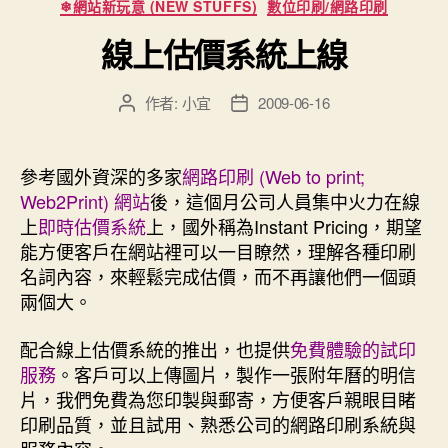
分
❄網站新玩意 (NEW STUFFS)
數位印刷/網路印刷
類
線上估價系統上線
作者:
小宜
2009-06-16
文
文
章
章
作
發
者
佈
參考國外資深的多家
網路印刷 (Web to print;
日
Web2Print) 網站
後，這個月公司人員集中火力在線
期
上
即時估價系統
上，國外稱為
Instant Pricing
，期望
能方便客戶在網站裡可以一目瞭然，理解各種印刷
名詞內容，來輕鬆完成估價，而不再讓他們一個頭
兩個大。
配合線上估價系統的推出，也提供
免費體驗的試印
服務
。客戶可以上傳圖片，製作一張附年曆的明信
片，我們免費為您印製與郵寄，方便客戶親眼目睹
印刷品質，並且試用、熟悉公司的網路印刷系統與