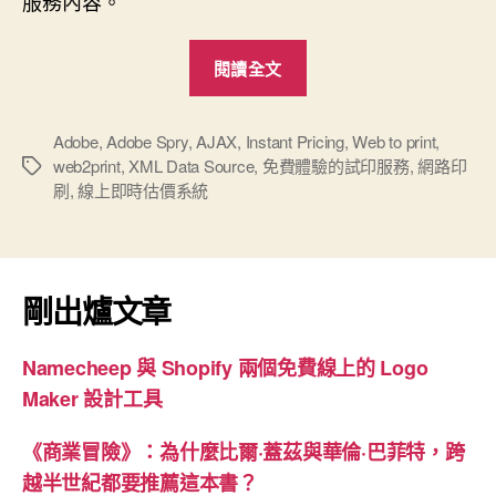
服務內容。
“線
閱讀全文
上
估
價
Adobe
,
Adobe Spry
,
AJAX
,
Instant Pricing
,
Web to print
,
web2print
,
XML Data Source
,
免費體驗的試印服務
,
網路印
標
系
刷
,
線上即時估價系統
籤
統
上
線”
剛出爐文章
Namecheep 與 Shopify 兩個免費線上的 Logo
Maker 設計工具
《商業冒險》：為什麼比爾·蓋茲與華倫·巴菲特，跨
越半世紀都要推薦這本書？