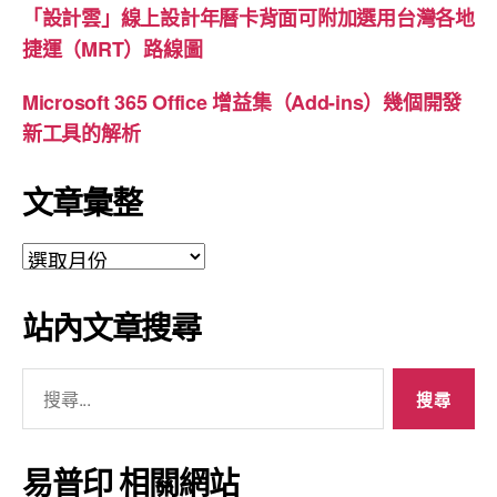
「設計雲」線上設計年曆卡背面可附加選用台灣各地
捷運（MRT）路線圖
Microsoft 365 Office 增益集（Add-ins）幾個開發
新工具的解析
文章彙整
文
章
彙
站內文章搜尋
整
搜
尋
關
鍵
易普印 相關網站