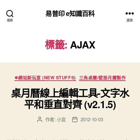
易普印 e知識百科
搜尋
選單
標籤:
AJAX
分
❄網站新玩意 (NEW STUFFS)
三角桌曆/壁掛月曆製作
類
桌月曆線上編輯工具-文字水
平和垂直對齊 (v2.1.5)
作者:
小宜
2012-10-03
文
文
章
章
作
發