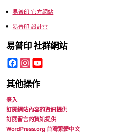
字:
易普印 官方網站
易普印 設計雲
易普印 社群網站
F
In
Y
a
st
o
c
a
u
其他操作
e
gr
T
登入
b
a
u
訂閱網站內容的資訊提供
o
m
b
訂閱留言的資訊提供
o
e
WordPress.org 台灣繁體中文
k