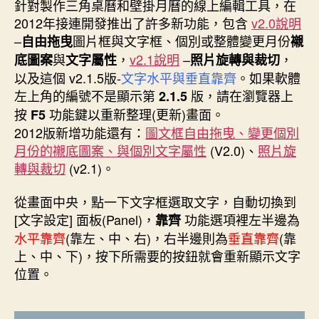
者
佈
針對製作三角桌曆和壁掛月曆的線上編輯工具，在
日
2012年接連開發推出了許多新功能，包含
v2.0說明
期
–
圖片框與文字框、個別或整體變更月份
自由拖曳
襯
與
，
v2.1說明
–
，
底圖案
文字屬性
照片旋轉與裁切
以及這個 v2.1.5版-
文字水平與垂直靠齊
。如果軟體
左上角的編號不是顯示第
版，請在瀏覽器上
2.1.5
按
功能鍵以重新整理(更新)畫面。
F5
2012版新增功能還有：
圖文框自由拖曳、變更個別
月份的襯底圖案、與個別文字屬性
(V2.0)、
照片旋
轉與裁切
(v2.1)。
從畫面中央，點一下文字框選取文字，自動切換到
[文字設定] 面板(Panel)，
功能選項裡左半邊為
靠齊
水平靠齊
(靠左、中、右)，右半邊則為
垂直靠齊
(靠
上、中、下)，按下所需要的按鈕就會重新顯示文字
位置。