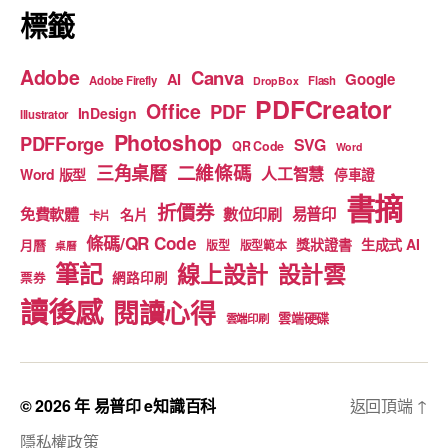
標籤
Adobe
Canva
Google
AI
Adobe Firefly
Flash
DropBox
PDFCreator
Office
PDF
InDesign
Illustrator
Photoshop
PDFForge
SVG
QR Code
Word
二維條碼
三角桌曆
人工智慧
Word 版型
停車證
書摘
折價券
免費軟體
數位印刷
易普印
名片
卡片
條碼/QR Code
獎狀證書
生成式 AI
月曆
版型
版型範本
桌曆
筆記
線上設計
設計雲
網路印刷
票券
讀後感
閱讀心得
雲端硬碟
雲端印刷
© 2026 年
易普印 e知識百科
返回頂端
↑
隱私權政策