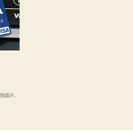
寵物晶片
,