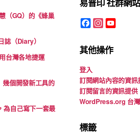
易普印 社群網
慧（GQ）的《蜂巢
F
In
Y
a
st
o
c
a
u
誌（Diary）
其他操作
e
gr
T
用台灣各地捷運
b
a
u
登入
o
m
b
訂閱網站內容的資訊
o
e
d-ins）幾個開發新工具的
訂閱留言的資訊提供
k
WordPress.org
裡，為自己寫下一套最
標籤