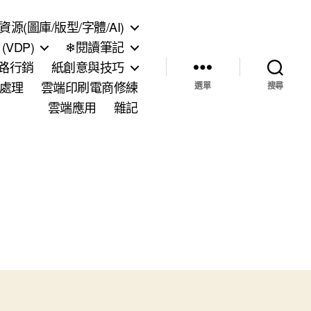
資源(圖庫/版型/字體/AI)
VDP)
❄閱讀筆記
網路行銷
紙創意與技巧
處理
雲端印刷電商修練
選單
搜尋
雲端應用
雜記