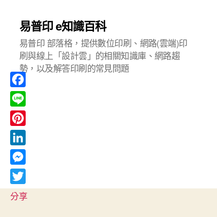
易普印 e知識百科
易普印 部落格，提供數位印刷、網路(雲端)印
刷與線上「設計雲」的相關知識庫、網路趨
勢，以及解答印刷的常見問題
F
a
L
c
i
P
e
n
i
L
b
e
n
i
o
M
t
n
o
e
T
e
分享
k
k
s
w
r
e