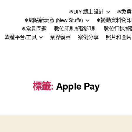
❄DIY 線上設計
❄免費
❄網站新玩意 (New Stuffs)
❄變動資料套印 (
❄常見問題
數位印刷/網路印刷
數位行銷/
軟體平台/工具
業界觀察
案例分享
照片和圖片
標籤:
Apple Pay