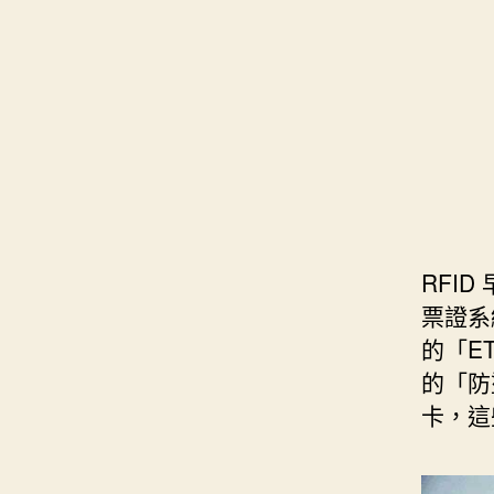
s
i
e
d
e
t
s
I
n
t
t
n
g
e
e
r
r
RFI
票證系
的「E
的「防
卡，這