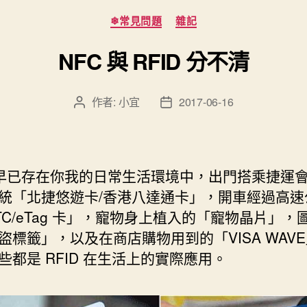
分
❄常見問題
雜記
類
NFC 與 RFID 分不清
作者:
小宜
2017-06-16
文
文
章
章
作
發
者
佈
日
D 早已存在你我的日常生活環境中，出門搭乘捷運
期
統「北捷悠遊卡/香港八達通卡」，開車經過高速
TC/eTag 卡」，寵物身上植入的「寵物晶片」，
盜標籤」，以及在商店購物用到的「VISA WAV
些都是 RFID 在生活上的實際應用。