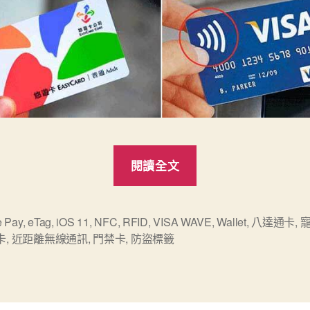
“NFC
閱讀全文
與
RFID
分
e Pay
,
eTag
,
iOS 11
,
NFC
,
RFID
,
VISA WAVE
,
Wallet
,
八達通卡
,
卡
,
近距離無線通訊
,
門禁卡
,
防盜標籤
不
清”