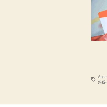
Appl
標
悠遊
籤