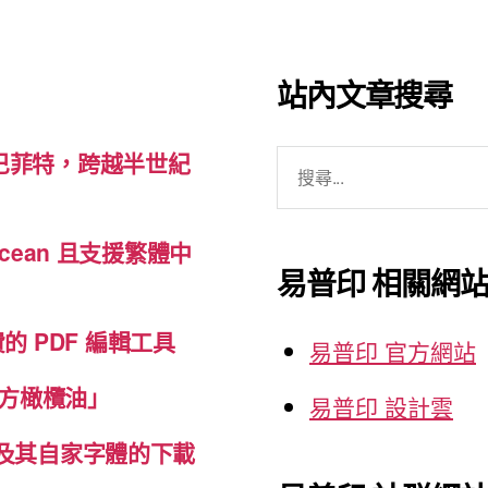
站內文章搜尋
搜
巴菲特，跨越半世紀
尋
關
cean 且支援繁體中
鍵
易普印 相關網
字:
免費的 PDF 編輯工具
易普印 官方網站
方橄欖油」
易普印 設計雲
體及其自家字體的下載