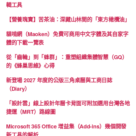
輯工具
【營養瑰寶】苦茶油：深藏山林間的「東方橄欖油」
貓啃網（Maoken）免費可商用中文字體及其自家字
體的下載一覽表
從「齒輪」到「蜂群」：重塑組織集體智慧（GQ）
的《蜂巢思維》心得
新登場 2027 年度的公版三角桌曆與工商日誌
（Diary）
「設計雲」線上設計年曆卡背面可附加選用台灣各地
捷運（MRT）路線圖
Microsoft 365 Office 增益集（Add-ins）幾個開發
新工具的解析