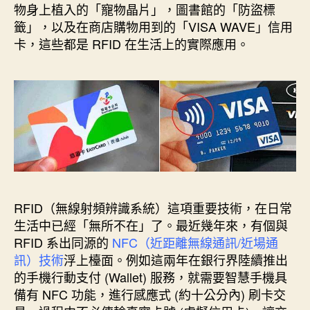
k
s
n
e
物身上植入的「寵物晶片」，圖書館的「防盜標
t
r
籤」，以及在商店購物用到的「VISA WAVE」信用
卡，這些都是 RFID 在生活上的實際應用。
RFID（無線射頻辨識系統）這項重要技術，在日常
生活中已經「無所不在」了。最近幾年來，有個與
RFID 系出同源的
NFC（近距離無線通訊/近場通
訊）技術
浮上檯面。例如這兩年在銀行界陸續推出
的手機行動支付 (Wallet) 服務，就需要智慧手機具
備有 NFC 功能，進行感應式 (約十公分內) 刷卡交