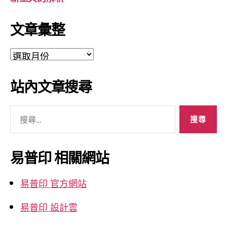
文章彙整
文
章
彙
站內文章搜尋
整
搜
尋
關
鍵
易普印 相關網站
字:
易普印 官方網站
易普印 設計雲