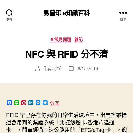
易普印 e知識百科
搜尋
選單
分
❄常見問題
雜記
類
NFC 與 RFID 分不清
作者:
小宜
2017-06-16
文
文
章
章
作
發
者
佈
日
期
F
L
P
L
M
T
分享
a
i
i
i
e
w
c
n
n
n
s
i
RFID 早已存在你我的日常生活環境中，出門搭乘捷
e
e
t
k
s
t
運會用到的票證系統「北捷悠遊卡/香港八達通
b
e
e
e
t
o
r
d
n
e
卡」，開車經過高速公路用的「ETC/eTag 卡」，寵
o
e
I
g
r