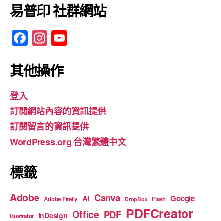
易普印 社群網站
F
In
Y
a
st
o
c
a
u
其他操作
e
gr
T
登入
b
a
u
訂閱網站內容的資訊提供
o
m
b
訂閱留言的資訊提供
o
e
WordPress.org 台灣繁體中文
k
標籤
Adobe
Canva
Google
AI
Adobe Firefly
Flash
DropBox
PDFCreator
Office
PDF
InDesign
Illustrator