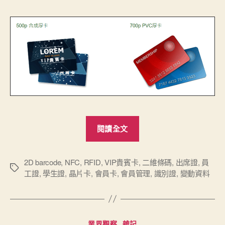
“新
閱讀全文
產
品：
會
2D barcode
,
NFC
,
RFID
,
VIP貴賓卡
,
二維條碼
,
出席證
,
員
標
工證
,
學生證
,
晶片卡
,
會員卡
,
會員管理
,
識別證
,
變動資料
員
籤
卡/VIP
貴
賓
分
業界觀察
雜記