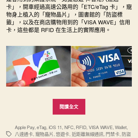
期
卡」，開車經過高速公路用的「ETC/eTag 卡」，寵
物身上植入的「寵物晶片」，圖書館的「防盜標
籤」，以及在商店購物用到的「VISA WAVE」信用
卡，這些都是 RFID 在生活上的實際應用。
“NFC
閱讀全文
與
RFID
分
Apple Pay
,
eTag
,
iOS 11
,
NFC
,
RFID
,
VISA WAVE
,
Wallet
,
八達通卡
,
寵物晶片
,
悠遊卡
,
近距離無線通訊
,
門禁卡
,
防盜
標
不