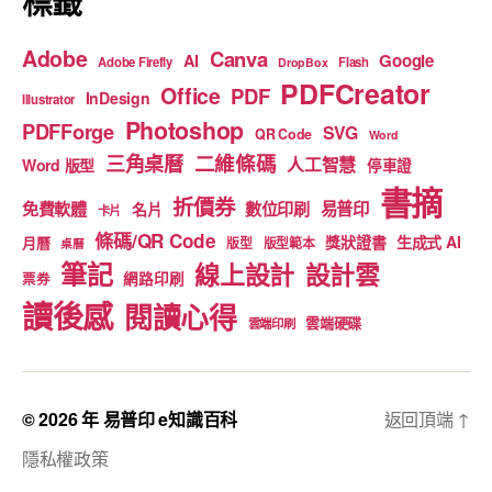
標籤
Adobe
Canva
Google
AI
Adobe Firefly
Flash
DropBox
PDFCreator
Office
PDF
InDesign
Illustrator
Photoshop
PDFForge
SVG
QR Code
Word
二維條碼
三角桌曆
人工智慧
Word 版型
停車證
書摘
折價券
免費軟體
數位印刷
易普印
名片
卡片
條碼/QR Code
獎狀證書
生成式 AI
月曆
版型
版型範本
桌曆
筆記
線上設計
設計雲
網路印刷
票券
讀後感
閱讀心得
雲端硬碟
雲端印刷
© 2026 年
易普印 e知識百科
返回頂端
↑
隱私權政策