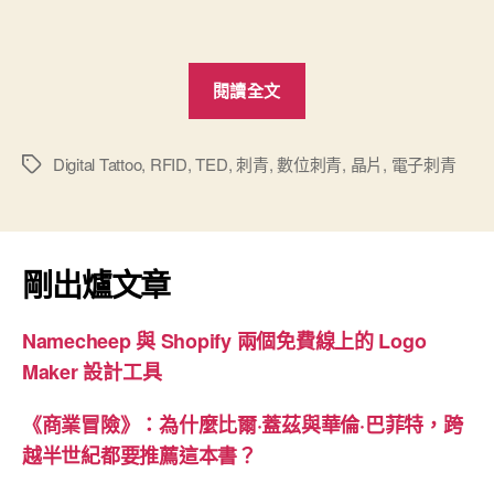
“啥
閱讀全文
是
數
位
Digital Tattoo
,
RFID
,
TED
,
刺青
,
數位刺青
,
晶片
,
電子刺青
標
籤
刺
青?”
剛出爐文章
Namecheep 與 Shopify 兩個免費線上的 Logo
Maker 設計工具
《商業冒險》：為什麼比爾·蓋茲與華倫·巴菲特，跨
越半世紀都要推薦這本書？