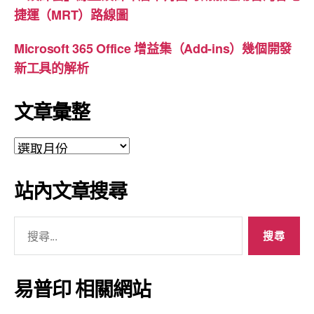
捷運（MRT）路線圖
Microsoft 365 Office 增益集（Add-ins）幾個開發
新工具的解析
文章彙整
文
章
彙
站內文章搜尋
整
搜
尋
關
鍵
易普印 相關網站
字: