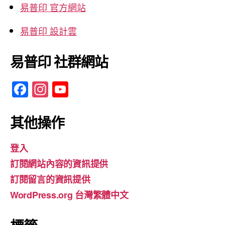
易普印 官方網站
易普印 設計雲
易普印 社群網站
F
In
Y
a
st
o
c
a
u
其他操作
e
gr
T
登入
b
a
u
訂閱網站內容的資訊提供
o
m
b
訂閱留言的資訊提供
o
e
WordPress.org 台灣繁體中文
k