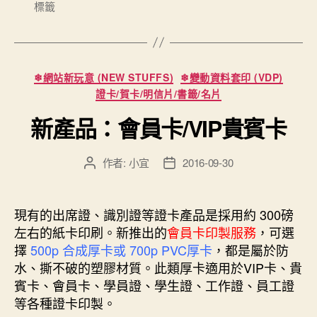
標籤
籤
清”
分
❄網站新玩意 (NEW STUFFS)
❄變動資料套印 (VDP)
類
證卡/賀卡/明信片/書籤/名片
新產品：會員卡/VIP貴賓卡
作者:
小宜
2016-09-30
文
文
章
章
作
發
者
佈
現有的出席證、識別證等證卡產品是採用約 300磅
日
左右的紙卡印刷。新推出的
會員卡印製服務
，可選
期
擇
500p 合成厚卡或 700p PVC厚卡
，都是屬於防
水、撕不破的塑膠材質。此類厚卡適用於VIP卡、貴
賓卡、會員卡、學員證、學生證、工作證、員工證
等各種證卡印製。