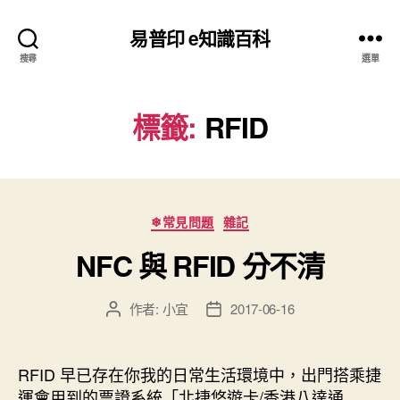
易普印 e知識百科
搜尋
選單
標籤:
RFID
分
❄常見問題
雜記
類
NFC 與 RFID 分不清
作者:
小宜
2017-06-16
文
文
章
章
作
發
者
佈
RFID 早已存在你我的日常生活環境中，出門搭乘捷
日
運會用到的票證系統「北捷悠遊卡/香港八達通