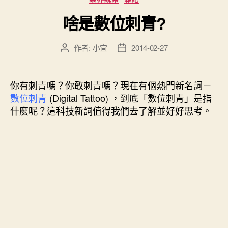
卡”
類
啥是數位刺青?
作者:
小宜
2014-02-27
文
文
章
章
作
發
者
佈
你有刺青嗎？你敢刺青嗎？現在有個熱門新名詞－
日
數位刺青
(Digital Tattoo) ，到底「數位刺青」是指
期
什麼呢？這科技新詞值得我們去了解並好好思考。