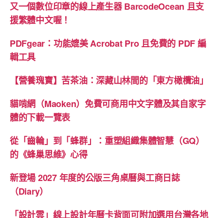
又一個數位印章的線上產生器 BarcodeOcean 且支
援繁體中文喔！
PDFgear：功能媲美 Acrobat Pro 且免費的 PDF 編
輯工具
【營養瑰寶】苦茶油：深藏山林間的「東方橄欖油」
貓啃網（Maoken）免費可商用中文字體及其自家字
體的下載一覽表
從「齒輪」到「蜂群」：重塑組織集體智慧（GQ）
的《蜂巢思維》心得
新登場 2027 年度的公版三角桌曆與工商日誌
（Diary）
「設計雲」線上設計年曆卡背面可附加選用台灣各地