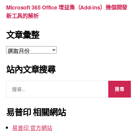
Microsoft 365 Office 增益集（Add-ins）幾個開發
新工具的解析
文章彙整
文
章
彙
站內文章搜尋
整
搜
尋
關
鍵
易普印 相關網站
字:
易普印 官方網站