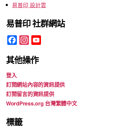
易普印 設計雲
易普印 社群網站
F
In
Y
a
st
o
c
a
u
其他操作
e
gr
T
登入
b
a
u
訂閱網站內容的資訊提供
o
m
b
訂閱留言的資訊提供
o
e
WordPress.org 台灣繁體中文
k
標籤