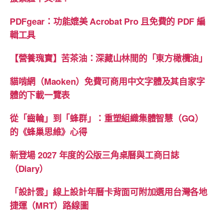
PDFgear：功能媲美 Acrobat Pro 且免費的 PDF 編
輯工具
【營養瑰寶】苦茶油：深藏山林間的「東方橄欖油」
貓啃網（Maoken）免費可商用中文字體及其自家字
體的下載一覽表
從「齒輪」到「蜂群」：重塑組織集體智慧（GQ）
的《蜂巢思維》心得
新登場 2027 年度的公版三角桌曆與工商日誌
（Diary）
「設計雲」線上設計年曆卡背面可附加選用台灣各地
捷運（MRT）路線圖