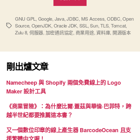
用
免
費
GNU GPL
,
Google
,
Java
,
JDBC
,
MS Access
,
ODBC
,
Open
Source
,
OpenJDK
,
Oracle JDK
,
SSL
,
Sun
,
TLS
,
Tomcat
,
標
的
Zulu 8
,
伺服器
,
加密通訊協定
,
商業用途
,
資料庫
,
開源版本
籤
OpenJDK”
剛出爐文章
Namecheep 與 Shopify 兩個免費線上的 Logo
Maker 設計工具
《商業冒險》：為什麼比爾·蓋茲與華倫·巴菲特，跨
越半世紀都要推薦這本書？
又一個數位印章的線上產生器 BarcodeOcean 且支
援繁體中文喔！