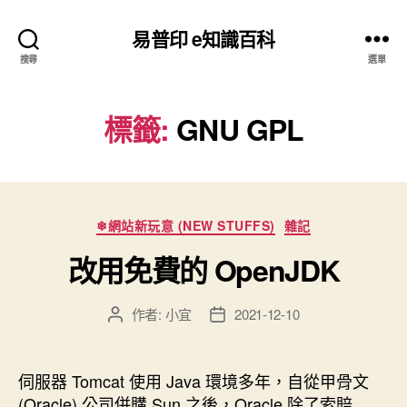
易普印 e知識百科
搜尋
選單
標籤:
GNU GPL
分
❄網站新玩意 (NEW STUFFS)
雜記
類
改用免費的 OpenJDK
作者:
小宜
2021-12-10
文
文
章
章
作
發
者
佈
伺服器 Tomcat 使用 Java 環境多年，自從甲骨文
日
(Oracle) 公司併購 Sun 之後，Oracle 除了索賠