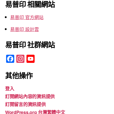
鍵
易普印 相關網站
字:
易普印 官方網站
易普印 設計雲
易普印 社群網站
F
In
Y
a
st
o
c
a
u
其他操作
e
gr
T
登入
b
a
u
訂閱網站內容的資訊提供
o
m
b
訂閱留言的資訊提供
o
e
WordPress.org 台灣繁體中文