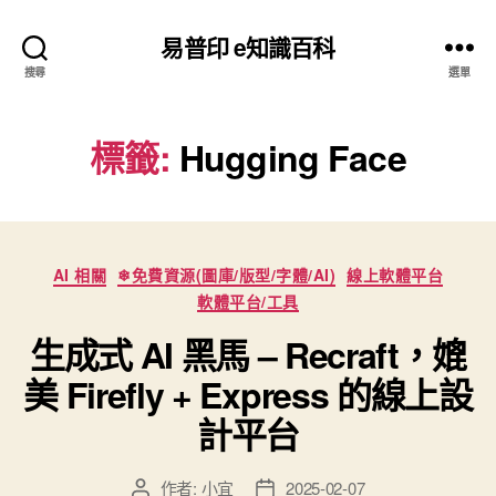
易普印 e知識百科
搜尋
選單
標籤:
Hugging Face
分
AI 相關
❄免費資源(圖庫/版型/字體/AI)
線上軟體平台
類
軟體平台/工具
生成式 AI 黑馬 – Recraft，媲
美 Firefly + Express 的線上設
計平台
作者:
小宜
2025-02-07
文
文