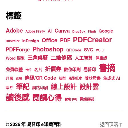
k
標籤
Adobe
Canva
Google
AI
Adobe Firefly
Flash
DropBox
PDFCreator
Office
PDF
InDesign
Illustrator
Photoshop
PDFForge
SVG
QR Code
Word
二維條碼
三角桌曆
人工智慧
Word 版型
停車證
書摘
折價券
免費軟體
數位印刷
易普印
名片
卡片
條碼/QR Code
獎狀證書
生成式 AI
月曆
版型
版型範本
桌曆
筆記
線上設計
設計雲
網路印刷
票券
讀後感
閱讀心得
雲端硬碟
雲端印刷
© 2026 年
易普印 e知識百科
返回頂端
↑