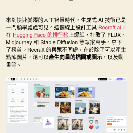
章
章
作
發
者
佈
來到快速變遷的人工智慧時代，生成式 AI 技術已是
日
一門顯學處處可見。這個線上設計工具
Recraft.ai
，
期
在
Hugging Face 的排行榜
上爆紅，打敗了 FLUX、
Midjourney 和 Stable Diffusion 等眾家高手，拿下
了榜首。Recraft 的與眾不同處，在於除了可以產生
點陣圖片，還可以
，以及動
產生向量的插圖或圖示
畫等。