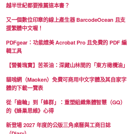
線
越半世紀都要推薦這本書？
上
設
又一個數位印章的線上產生器 BarcodeOcean 且支
計
援繁體中文喔！
平
PDFgear：功能媲美 Acrobat Pro 且免費的 PDF 編
台”
輯工具
【營養瑰寶】苦茶油：深藏山林間的「東方橄欖油」
貓啃網（Maoken）免費可商用中文字體及其自家字
體的下載一覽表
從「齒輪」到「蜂群」：重塑組織集體智慧（GQ）
的《蜂巢思維》心得
新登場 2027 年度的公版三角桌曆與工商日誌
（Diary）