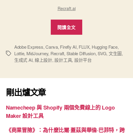
Recraft.ai
“生
閱讀全文
成
式
AI
Adobe Express
,
Canva
,
Firefly AI
,
FLUX
,
Hugging Face
,
Lottie
,
MidJourney
,
Recraft
,
Stable Diffusion
,
SVG
,
文生圖
,
標
黑
生成式 AI
,
線上設計
,
設計工具
,
設計平台
籤
馬
–
Recraft，
媲
剛出爐文章
美
Firefly
Namecheep 與 Shopify 兩個免費線上的 Logo
+
Maker 設計工具
Express
的
《商業冒險》：為什麼比爾·蓋茲與華倫·巴菲特，跨