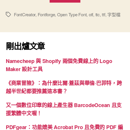
字
型
FontCreator
,
Fontforge
,
Open Type Font
,
otf
,
ttc
,
ttf
,
字型檔
標
籤
檔
轉
Windows
剛出爐文章
Open
Type”
Namecheep 與 Shopify 兩個免費線上的 Logo
Maker 設計工具
《商業冒險》：為什麼比爾·蓋茲與華倫·巴菲特，跨
越半世紀都要推薦這本書？
又一個數位印章的線上產生器 BarcodeOcean 且支
援繁體中文喔！
PDFgear：功能媲美 Acrobat Pro 且免費的 PDF 編