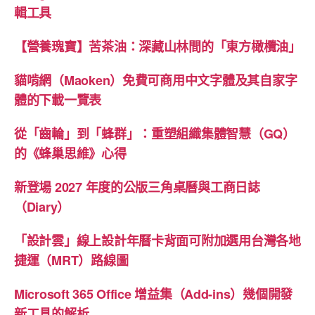
輯工具
【營養瑰寶】苦茶油：深藏山林間的「東方橄欖油」
貓啃網（Maoken）免費可商用中文字體及其自家字
體的下載一覽表
從「齒輪」到「蜂群」：重塑組織集體智慧（GQ）
的《蜂巢思維》心得
新登場 2027 年度的公版三角桌曆與工商日誌
（Diary）
「設計雲」線上設計年曆卡背面可附加選用台灣各地
捷運（MRT）路線圖
Microsoft 365 Office 增益集（Add-ins）幾個開發
新工具的解析