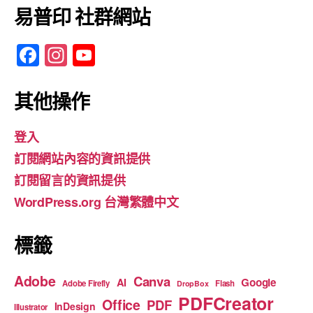
易普印 社群網站
F
In
Y
a
st
o
c
a
u
其他操作
e
gr
T
登入
b
a
u
訂閱網站內容的資訊提供
o
m
b
訂閱留言的資訊提供
o
e
WordPress.org 台灣繁體中文
k
標籤
Adobe
Canva
Google
AI
Adobe Firefly
Flash
DropBox
PDFCreator
Office
PDF
InDesign
Illustrator