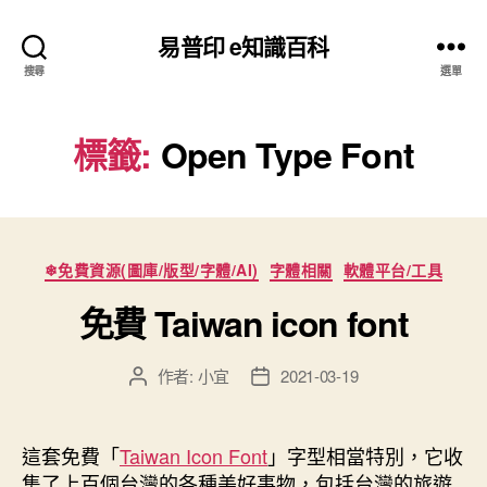
易普印 e知識百科
搜尋
選單
標籤:
Open Type Font
分
❄免費資源(圖庫/版型/字體/AI)
字體相關
軟體平台/工具
類
免費 Taiwan icon font
作者:
小宜
2021-03-19
文
文
章
章
作
發
者
佈
這套免費「
Taiwan Icon Font
」字型相當特別，它收
日
集了上百個台灣的各種美好事物，包括台灣的旅遊