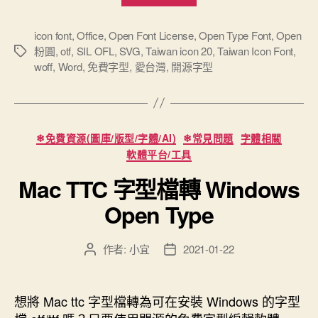
Taiwan
icon
icon font
,
Office
,
Open Font License
,
Open Type Font
,
Open
粉圓
,
otf
,
SIL OFL
,
SVG
,
Taiwan icon 20
,
Taiwan Icon Font
,
標
font”
woff
,
Word
,
免費字型
,
愛台灣
,
開源字型
籤
分
❄免費資源(圖庫/版型/字體/AI)
❄常見問題
字體相關
類
軟體平台/工具
Mac TTC 字型檔轉 Windows
Open Type
作者:
小宜
2021-01-22
文
文
章
章
作
發
者
佈
想將 Mac ttc 字型檔轉為可在安裝 Windows 的字型
日