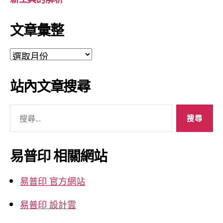
文章彙整
文
章
彙
站內文章搜尋
整
搜
尋
關
鍵
易普印 相關網站
字:
易普印 官方網站
易普印 設計雲