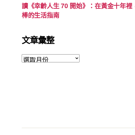
讀《幸齡人生 70 開始》：在黃金十年
棒的生活指南
文章彙整
文
章
彙
整