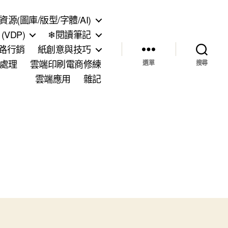
資源(圖庫/版型/字體/AI)
VDP)
❄閱讀筆記
網路行銷
紙創意與技巧
處理
雲端印刷電商修練
選單
搜尋
雲端應用
雜記