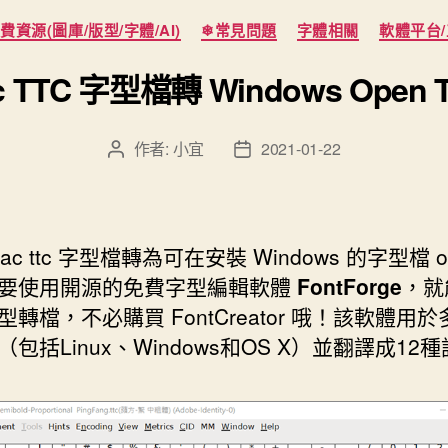
分
費資源(圖庫/版型/字體/AI)
❄常見問題
字體相關
軟體平台
類
c TTC 字型檔轉 Windows Open T
作者:
小宜
2021-01-22
文
文
章
章
作
發
者
佈
日
ac ttc 字型檔轉為可在安裝 Windows 的字型檔 otf/
期
要使用開源的免費字型編輯軟體
FontForge
，就
型轉檔，不必購買 FontCreator 哦！該軟體用
包括Linux、Windows和OS X）並翻譯成12