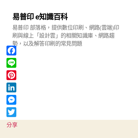
易普印 e知識百科
易普印 部落格，提供數位印刷、網路(雲端)印
刷與線上「設計雲」的相關知識庫、網路趨
勢，以及解答印刷的常見問題
F
a
L
c
i
P
e
n
i
L
b
e
n
i
o
M
t
n
o
e
T
e
分享
k
k
s
w
r
e