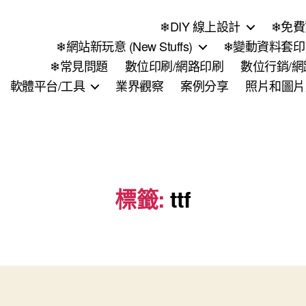
❄DIY 線上設計
❄免費
❄網站新玩意 (New Stuffs)
❄變動資料套印 (
❄常見問題
數位印刷/網路印刷
數位行銷/
軟體平台/工具
業界觀察
案例分享
照片和圖片
標籤:
ttf