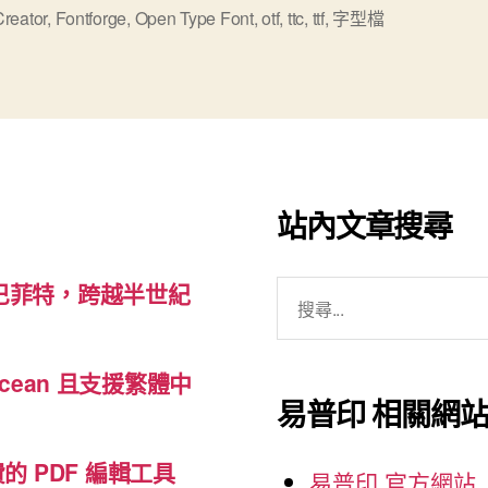
型
reator
,
Fontforge
,
Open Type Font
,
otf
,
ttc
,
ttf
,
字型檔
檔
轉
Windows
Open
Type”
站內文章搜尋
搜
巴菲特，跨越半世紀
尋
關
cean 且支援繁體中
鍵
易普印 相關網
字:
免費的 PDF 編輯工具
易普印 官方網站