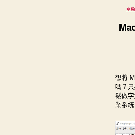
s
i
e
d
❄免
e
t
s
I
n
t
Ma
t
n
g
e
e
r
r
想將 M
嗎？只
鬆做字
業系統（