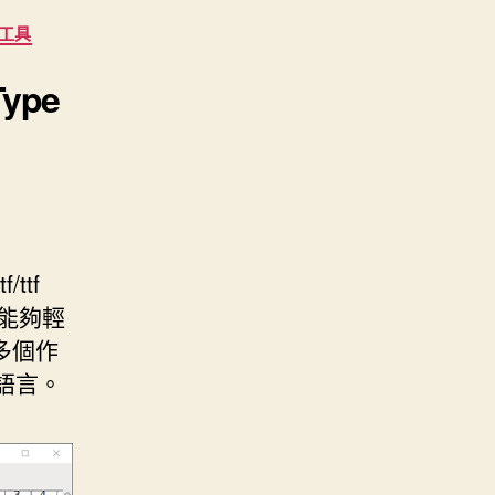
/工具
ype
ttf
能夠輕
於多個作
種語言。