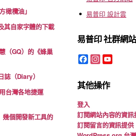
方橄欖油」
易普印 設計雲
體及其自家字體的下載
易普印 社群網
慧（GQ）的《蜂巢
F
In
Y
a
st
o
c
a
u
誌（Diary）
其他操作
e
gr
T
用台灣各地捷運
b
a
u
登入
o
m
b
訂閱網站內容的資訊
o
e
d-ins）幾個開發新工具的
訂閱留言的資訊提供
k
WordPress.org