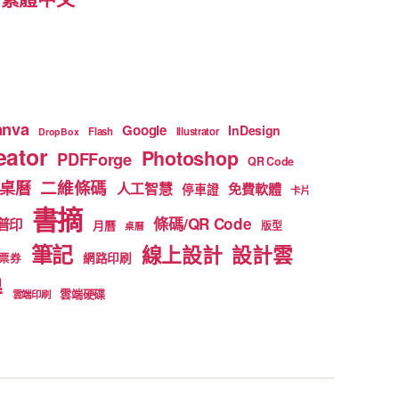
anva
Google
InDesign
Flash
Illustrator
DropBox
ator
Photoshop
PDFForge
QR Code
二維條碼
桌曆
人工智慧
免費軟體
停車證
卡片
書摘
條碼/QR Code
普印
月曆
版型
桌曆
筆記
線上設計
設計雲
網路印刷
票券
得
雲端硬碟
雲端印刷