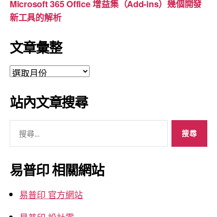
Microsoft 365 Office 增益集（Add-ins）幾個開發
新工具的解析
文章彙整
文
章
彙
站內文章搜尋
整
搜
尋
關
鍵
易普印 相關網站
字:
易普印 官方網站
易普印 設計雲