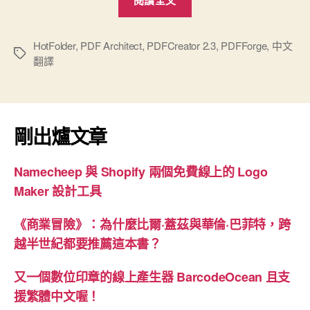
2.3
版
本
HotFolder
,
PDF Architect
,
PDFCreator 2.3
,
PDFForge
,
中文
標
翻譯
更
籤
新”
剛出爐文章
Namecheep 與 Shopify 兩個免費線上的 Logo
Maker 設計工具
《商業冒險》：為什麼比爾·蓋茲與華倫·巴菲特，跨
越半世紀都要推薦這本書？
又一個數位印章的線上產生器 BarcodeOcean 且支
援繁體中文喔！