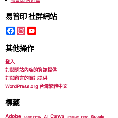
易普印 社群網站
F
In
Y
a
st
o
c
a
u
其他操作
e
gr
T
登入
b
a
u
訂閱網站內容的資訊提供
o
m
b
訂閱留言的資訊提供
o
e
WordPress.org 台灣繁體中文
k
標籤
Adobe
Canva
Google
AI
Adobe Firefly
Flash
DropBox