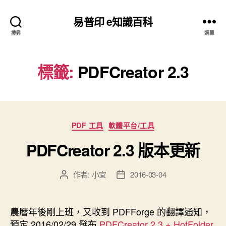
易普印 e知識百科
搜尋
選單
標籤:
PDFCreator 2.3
分
PDF 工具
軟體平台/工具
類
PDFCreator 2.3 版本更新
作者:
小宜
2016-03-04
文
文
章
章
作
發
者
佈
農曆年後剛上班，又收到 PDFForge 的翻譯通知，
日
預定 2016/02/29 發布
PDFCreator 2.3 + HotFolder