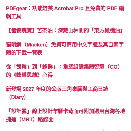
PDFgear：功能媲美 Acrobat Pro 且免費的 PDF 編
輯工具
【營養瑰寶】苦茶油：深藏山林間的「東方橄欖油」
貓啃網（Maoken）免費可商用中文字體及其自家字
體的下載一覽表
從「齒輪」到「蜂群」：重塑組織集體智慧（GQ）
的《蜂巢思維》心得
新登場 2027 年度的公版三角桌曆與工商日誌
（Diary）
「設計雲」線上設計年曆卡背面可附加選用台灣各地
捷運（MRT）路線圖