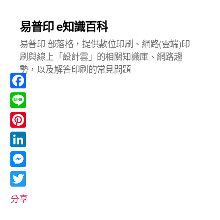
易普印 e知識百科
易普印 部落格，提供數位印刷、網路(雲端)印
刷與線上「設計雲」的相關知識庫、網路趨
勢，以及解答印刷的常見問題
F
a
L
c
i
P
e
n
i
L
b
e
n
i
o
M
t
n
o
e
T
e
分享
k
k
s
w
r
e