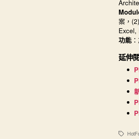
Arch
Modul
案，(2
Excel
功能
：
延伸
P
P
新
P
P
HotFo
標