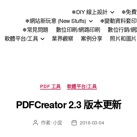
❄DIY 線上設計
❄免費
❄網站新玩意 (New Stuffs)
❄變動資料套印 (
❄常見問題
數位印刷/網路印刷
數位行銷/
軟體平台/工具
業界觀察
案例分享
照片和圖片
分
PDF 工具
軟體平台/工具
類
PDFCreator 2.3 版本更新
作者:
小宜
2016-03-04
文
文
章
章