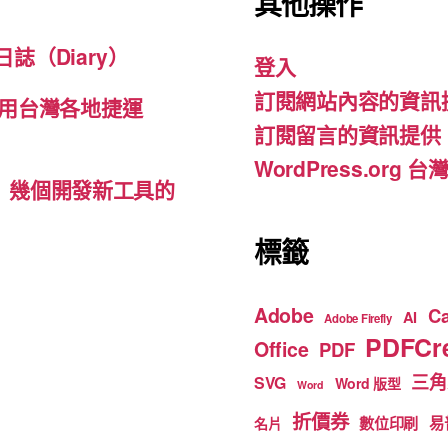
其他操作
e
gr
T
b
a
u
誌（Diary）
登入
o
m
b
訂閱網站內容的資訊
o
e
用台灣各地捷運
訂閱留言的資訊提供
k
WordPress.org
d-ins）幾個開發新工具的
標籤
Adobe
C
AI
Adobe Firefly
PDFCre
Office
PDF
三角
SVG
Word 版型
Word
折價券
數位印刷
易
名片