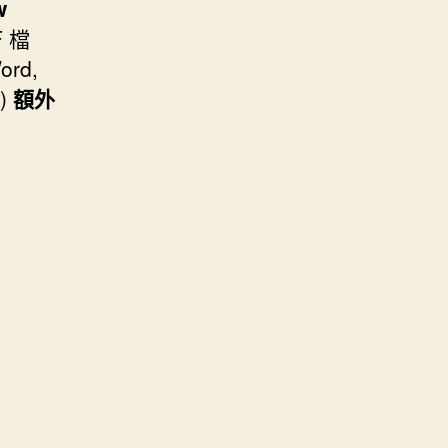
w
 檔
rd,
3)
額外