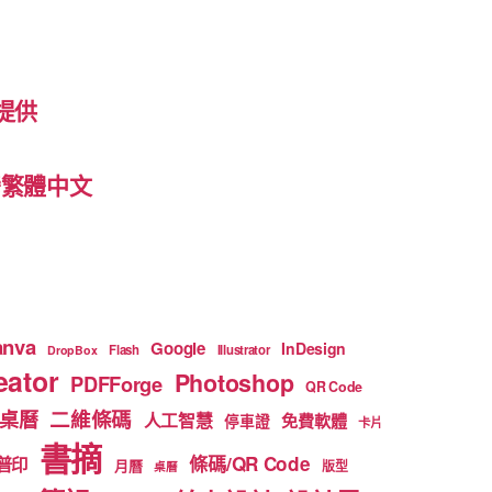
提供
 台灣繁體中文
anva
Google
InDesign
Flash
Illustrator
DropBox
ator
Photoshop
PDFForge
QR Code
二維條碼
桌曆
人工智慧
免費軟體
停車證
卡片
書摘
條碼/QR Code
普印
月曆
版型
桌曆