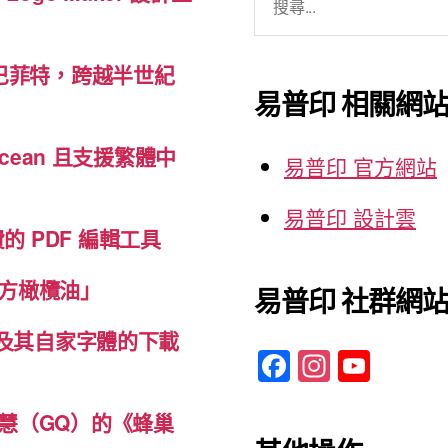
尋
關
巴菲特，跨越半世紀
鍵
易普印 相關網
字:
cean 且支援繁體中
易普印 官方網站
易普印 設計雲
免費的 PDF 編輯工具
方橄欖油」
易普印 社群網
體及其自家字體的下載
F
In
Y
a
st
o
c
a
u
慧（GQ）的《蜂巢