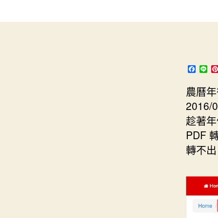
s
i
e
d
e
t
s
I
n
t
t
n
g
e
e
r
F
L
a
i
r
c
n
農曆年
e
e
b
2016/
o
o
趁著年
k
PDF 
轉不出