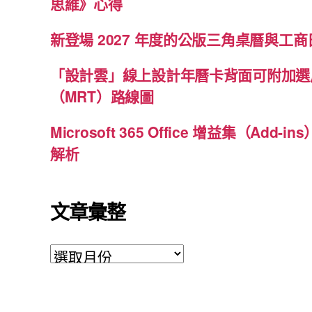
思維》心得
新登場 2027 年度的公版三角桌曆與工商日
「設計雲」線上設計年曆卡背面可附加選
（MRT）路線圖
Microsoft 365 Office 增益集（Ad
解析
文章彙整
文
章
彙
整