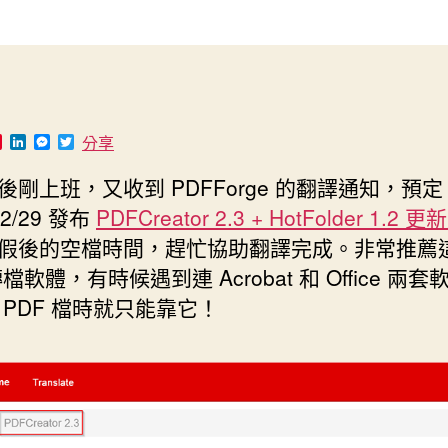
作
發
者
佈
日
期
P
L
M
T
分享
i
i
e
w
n
n
s
i
後剛上班，又收到 PDFForge 的翻譯通知，預定
t
k
s
t
e
e
e
t
02/29 發布
PDFCreator 2.3 + HotFolder 1.2 
r
d
n
e
e
I
g
r
假後的空檔時間，趕忙協助翻譯完成。非常推薦
s
n
e
t
r
轉檔軟體，有時候遇到連 Acrobat 和 Office 兩
 PDF 檔時就只能靠它！