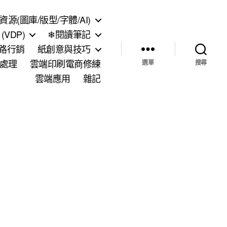
資源(圖庫/版型/字體/AI)
VDP)
❄閱讀筆記
網路行銷
紙創意與技巧
處理
雲端印刷電商修練
選單
搜尋
雲端應用
雜記