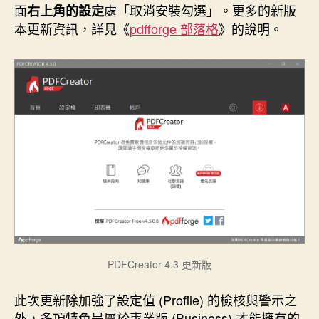
k
s
n
e
面
處「取消安裝勾選」。更多的新版
右上角的設定
t
r
本更新資訊，詳見《
pdfforge 部落格
》的說明。
PDFCreator 4.3 更新版
此次更新除加強了設定值 (Profile) 的檢核與警示之
外，多項特色是屬於專業版 (Business) 才能擁有的