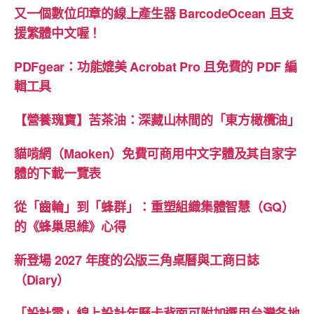
又一個數位印章的線上產生器 BarcodeOcean 且支
援繁體中文喔！
PDFgear：功能媲美 Acrobat Pro 且免費的 PDF 編
輯工具
【營養瑰寶】苦茶油：深藏山林間的「東方橄欖油」
貓啃網（Maoken）免費可商用中文字體及其自家字
體的下載一覽表
從「齒輪」到「蜂群」：重塑組織集體智慧（GQ）
的《蜂巢思維》心得
新登場 2027 年度的公版三角桌曆與工商日誌
（Diary）
「設計雲」線上設計年曆卡背面可附加選用台灣各地