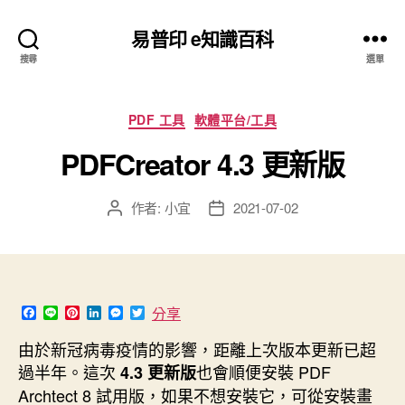
易普印 e知識百科
搜尋
選單
分
PDF 工具
軟體平台/工具
類
PDFCreator 4.3 更新版
作者:
小宜
2021-07-02
文
文
章
章
作
發
者
佈
日
期
F
L
P
L
M
T
分享
a
i
i
i
e
w
c
n
n
n
s
i
由於新冠病毒疫情的影響，距離上次版本更新已超
e
e
t
k
s
t
過半年。這次
也會順便安裝 PDF
b
e
e
e
t
4.3 更新版
o
r
d
n
e
Archtect 8 試用版，如果不想安裝它，可從安裝畫
o
e
I
g
r