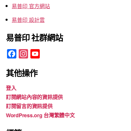
易普印 官方網站
易普印 設計雲
易普印 社群網站
F
In
Y
a
st
o
c
a
u
其他操作
e
gr
T
登入
b
a
u
訂閱網站內容的資訊提供
o
m
b
訂閱留言的資訊提供
o
e
WordPress.org 台灣繁體中文
k