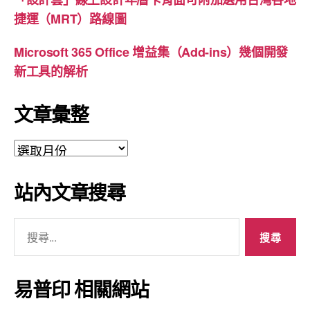
捷運（MRT）路線圖
Microsoft 365 Office 增益集（Add-ins）幾個開發
新工具的解析
文章彙整
文
章
彙
站內文章搜尋
整
搜
尋
關
鍵
易普印 相關網站
字: