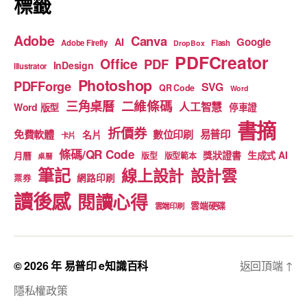
標籤
Adobe
Canva
Google
AI
Adobe Firefly
Flash
DropBox
PDFCreator
Office
PDF
InDesign
Illustrator
Photoshop
PDFForge
SVG
QR Code
Word
二維條碼
三角桌曆
人工智慧
Word 版型
停車證
書摘
折價券
免費軟體
數位印刷
易普印
名片
卡片
條碼/QR Code
獎狀證書
生成式 AI
月曆
版型
版型範本
桌曆
筆記
線上設計
設計雲
網路印刷
票券
讀後感
閱讀心得
雲端硬碟
雲端印刷
© 2026 年
易普印 e知識百科
返回頂端
↑
隱私權政策