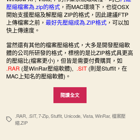
期
壓縮檔案為.zip的格式
，而MAC環境下，也從OSX
開始支援壓縮及解壓縮 ZIP的格式，因此建議FTP
上傳檔案之前，
最好先壓縮成為.ZIP格式
，可以加
快上傳速度。
當然還有其他的檔案壓縮格式，大多是開發壓縮軟
體的公司所研發的格式，標榜的是比ZIP格式具更高
的壓縮比(檔案更小)，但皆是需要付費購買，如
.RAR
(是WinRar壓縮軟體),
.SIT
(則是Stuffit，在
MAC上知名的壓縮軟體)。
“檔
閱讀全文
案
壓
縮
.RAR
,
.SIT
,
7-Zip
,
Stuffit
,
Unicode
,
Vista
,
WinRar
,
檔案壓
標
縮.ZIP
與
籤
解