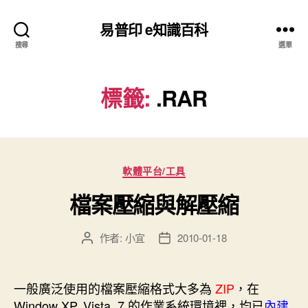
易普印 e知識百科
搜尋
選單
標籤:
.RAR
分
軟體平台/工具
類
檔案壓縮與解壓縮
作者:
小宜
2010-01-18
文
文
章
章
作
發
者
佈
一般廣泛使用的檔案壓縮格式大多為
ZIP
，在
日
Window XP, Vista, 7 的作業系統環境裡，均已
內建