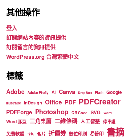
a
st
o
c
a
u
其他操作
e
gr
T
登入
b
a
u
訂閱網站內容的資訊提供
o
m
b
訂閱留言的資訊提供
o
e
WordPress.org 台灣繁體中文
k
標籤
Adobe
Canva
Google
AI
Adobe Firefly
Flash
DropBox
PDFCreator
Office
PDF
InDesign
Illustrator
Photoshop
PDFForge
SVG
QR Code
Word
二維條碼
三角桌曆
人工智慧
Word 版型
停車證
書摘
折價券
免費軟體
數位印刷
易普印
名片
卡片