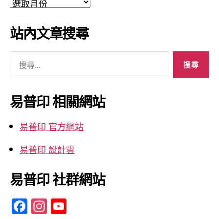
文
章
彙
站內文章搜尋
整
搜
尋
關
鍵
易普印 相關網站
字:
易普印 官方網站
易普印 設計雲
易普印 社群網站
F
In
Y