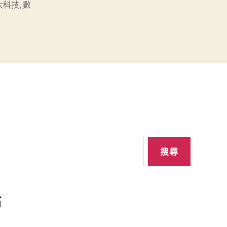
太科技
,
數
站