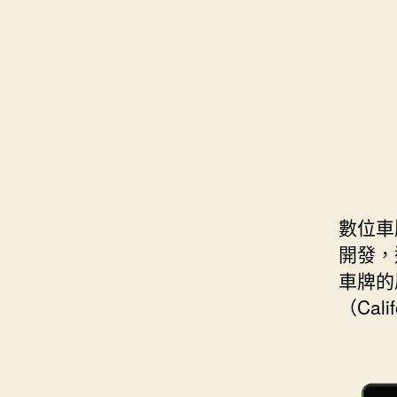
s
i
e
d
e
t
s
I
n
t
t
n
g
e
e
r
r
數位車牌
開發，
車牌的原
（Ca