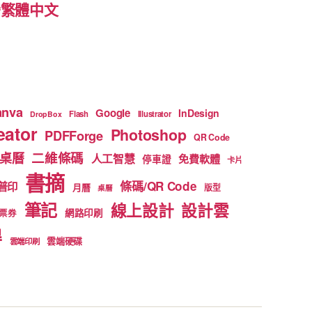
 台灣繁體中文
anva
Google
InDesign
Flash
Illustrator
DropBox
ator
Photoshop
PDFForge
QR Code
二維條碼
桌曆
人工智慧
免費軟體
停車證
卡片
書摘
條碼/QR Code
普印
月曆
版型
桌曆
筆記
線上設計
設計雲
網路印刷
票券
得
雲端硬碟
雲端印刷