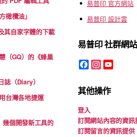
免費的 PDF 編輯工具
易普印 官方網站
方橄欖油」
易普印 設計雲
體及其自家字體的下載
易普印 社群網
慧（GQ）的《蜂巢
F
In
Y
a
st
o
c
a
u
誌（Diary）
其他操作
e
gr
T
用台灣各地捷運
b
a
u
登入
o
m
b
訂閱網站內容的資訊
o
e
d-ins）幾個開發新工具的
訂閱留言的資訊提供
k