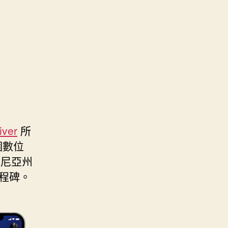
iver
所
個數位
利福尼亞州
里程碑。