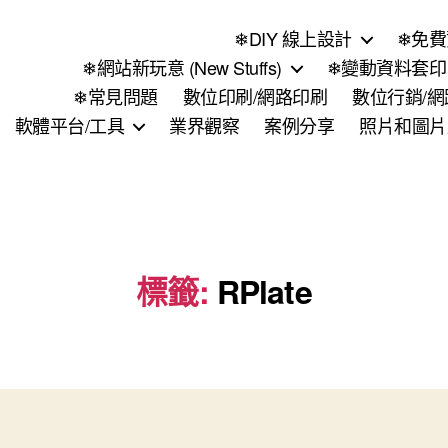
❄DIY 線上設計
❄免費
❄網站新玩意 (New Stuffs)
❄變動資料套印 (
❄常見問題
數位印刷/網路印刷
數位行銷/
軟體平台/工具
業界觀察
案例分享
照片和圖片
標籤:
RPlate