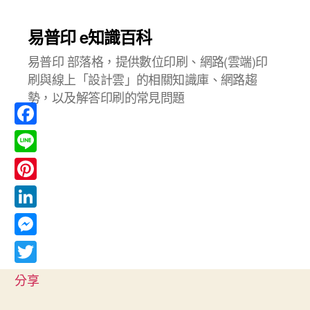
易普印 e知識百科
易普印 部落格，提供數位印刷、網路(雲端)印
刷與線上「設計雲」的相關知識庫、網路趨
勢，以及解答印刷的常見問題
F
a
L
c
i
P
e
n
i
L
b
e
n
i
o
M
t
n
o
e
T
e
分享
k
k
s
w
r
e