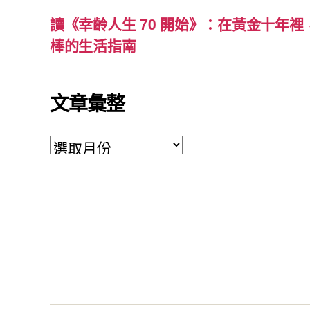
讀《幸齡人生 70 開始》：在黃金十年
棒的生活指南
文章彙整
文
章
彙
整