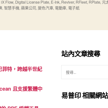
應
iX Flow
,
Digital License Plate
,
E-Ink
,
Reviver
,
RFleet
,
RPlate
,
元
牌
,
智慧手機
,
蘋果公司
,
變色汽車
,
電動車
,
電子紙
用：
數
位
車
牌”
站內文章搜尋
搜
巴菲特，跨越半世紀
尋
關
cean 且支援繁體中
鍵
易普印 相關網
字: