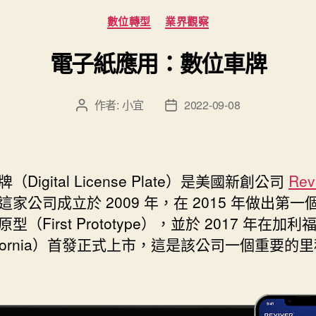
分
數位轉型
業界觀察
類
電子紙應用：數位車牌
作者:
小宜
2022-09-08
文
文
章
章
作
發
者
佈
日
（Digital License Plate）是美國新創公司
Rev
期
這家公司成立於 2009 年，在 2015 年做出第一
型（First Prototype），並於 2017 年在加
lifornia）首發正式上市，這是該公司一個重要的