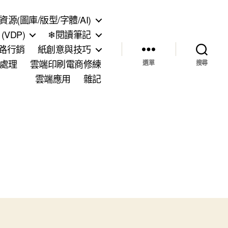
資源(圖庫/版型/字體/AI)
VDP)
❄閱讀筆記
網路行銷
紙創意與技巧
處理
雲端印刷電商修練
選單
搜尋
雲端應用
雜記